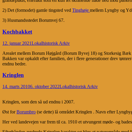
grandeplads, efterladt som en kun let skrånende flade ned mod parkeri
2) Det (formodet) gamle tingsted ved
Tinghøje
mellem Lyngby og Yd
3) Husmandsstedet Borumvej 67.
Kochbakket
12. januar 2021
Lokalhistorisk Arkiv
Arealet mellem Borum Højgård (Borum Byvej 18) og Storkesig Bæk in
Bakken var opkaldt efter familien, der i flere generationer drev tø
endnu bedre.
Kringlen
14. marts 2010
6. oktober 2022
Lokalhistorisk Arkiv
Kringlen, som den så ud endnu i 2007.
Øst for
Borumbro
(se dette) lå området Kringlen . Navn efter Lyngby
Her ved landevejen var frem til ca. 1910 et utvungent møde- og badest
Efterhånden ændrede Kringlen karakter og blev et naturområde med lid