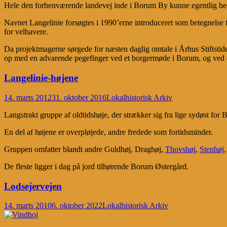
Hele den forhenværende landevej inde i Borum By kunne egentlig he
Navnet Langelinie forsøgtes i 1990’erne introduceret som betegnelse 
for velhavere.
Da projektmagerne sørgede for næsten daglig omtale i Århus Stiftsti
op med en advarende pegefinger ved et borgermøde i Borum, og ved d
Langelinie-højene
14. marts 2012
31. oktober 2016
Lokalhistorisk Arkiv
Langstrakt gruppe af oldtidshøje, der strækker sig fra lige sydøst fo
En del af højene er overpløjede, andre fredede som fortidsminder.
Gruppen omfatter blandt andre Guldhøj, Draghøj,
Thovshøj
,
Stenhøj
De fleste ligger i dag på jord tilhørende Borum Østergård.
Lodsejervejen
14. marts 2010
6. oktober 2022
Lokalhistorisk Arkiv