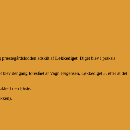
g præstegårdslodden adskilt af
Løkkediget
. Diget blev i praksis
et blev dengang foreslået af Vagn Jørgensen, Løkkediget 3, efter at det
ikkert den første.
akken).