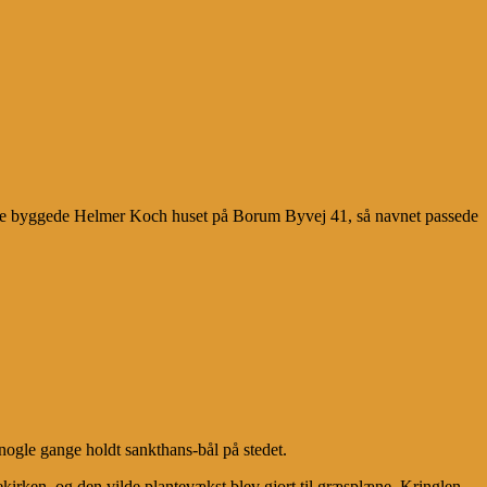
enere byggede Helmer Koch huset på Borum Byvej 41, så navnet passede
nogle gange holdt sankthans-bål på stedet.
irken, og den vilde plantevækst blev gjort til græsplæne. Kringlen