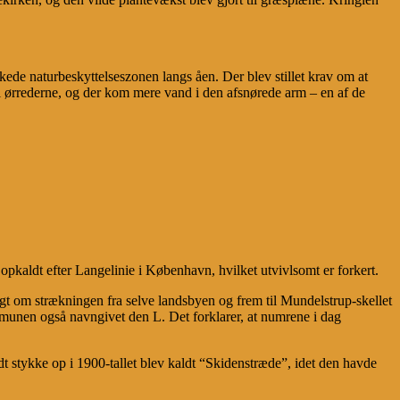
ede naturbeskyttelseszonen langs åen. Der blev stillet krav om at
il ørrederne, og der kom mere vand i den afsnørede arm – en af de
kaldt efter Langelinie i København, hvilket utvivlsomt er forkert.
rugt om strækningen fra selve landsbyen og frem til Mundelstrup-skellet
nen også navngivet den L. Det forklarer, at numrene i dag
t stykke op i 1900-tallet blev kaldt “Skidenstræde”, idet den havde