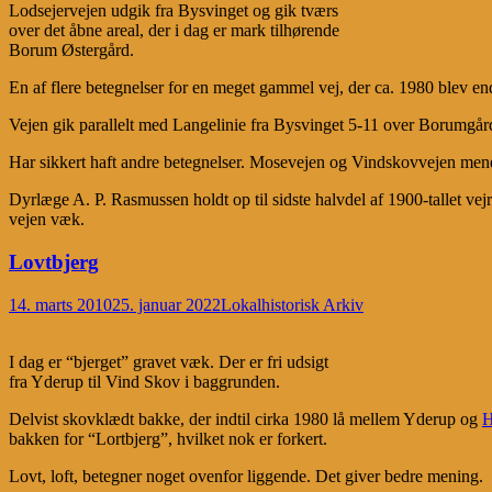
Lodsejervejen udgik fra Bysvinget og gik tværs
over det åbne areal, der i dag er mark tilhørende
Borum Østergård.
En af flere betegnelser for en meget gammel vej, der ca. 1980 blev end
Vejen gik parallelt med Langelinie fra Bysvinget 5-11 over Borum
Har sikkert haft andre betegnelser. Mosevejen og Vindskovvejen menes
Dyrlæge A. P. Rasmussen holdt op til sidste halvdel af 1900-tallet vejr
vejen væk.
Lovtbjerg
14. marts 2010
25. januar 2022
Lokalhistorisk Arkiv
I dag er “bjerget” gravet væk. Der er fri udsigt
fra Yderup til Vind Skov i baggrunden.
Delvist skovklædt bakke, der indtil cirka 1980 lå mellem Yderup og
H
bakken for “Lortbjerg”, hvilket nok er forkert.
Lovt, loft, betegner noget ovenfor liggende. Det giver bedre mening.