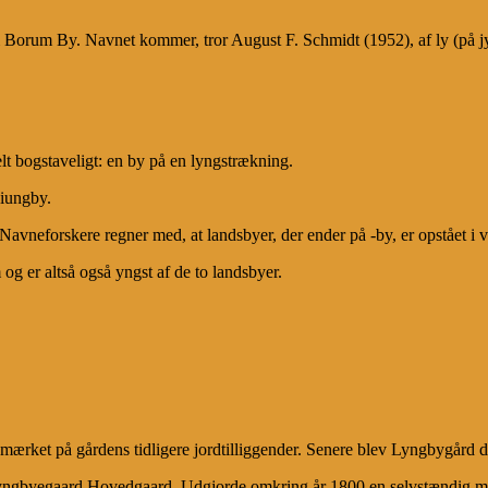
rum By. Navnet kommer, tror August F. Schmidt (1952), af ly (på jysk:
lt bogstaveligt: en by på en lyngstrækning.
Liungby.
avneforskere regner med, at landsbyer, der ender på -by, er opstået i v
g er altså også yngst af de to landsbyer.
ærket på gårdens tidligere jordtilliggender. Senere blev Lyngbygård
ngbyegaard Hovedgaard. Udgjorde omkring år 1800 en selvstændig matr