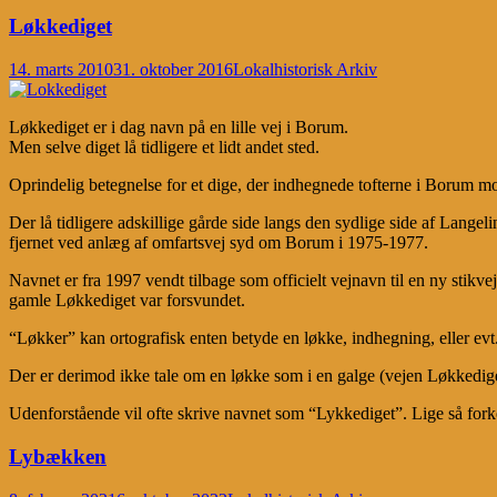
Løkkediget
14. marts 2010
31. oktober 2016
Lokalhistorisk Arkiv
Løkkediget er i dag navn på en lille vej i Borum.
Men selve diget lå tidligere et lidt andet sted.
Oprindelig betegnelse for et dige, der indhegnede tofterne i Borum m
Der lå tidligere adskillige gårde side langs den sydlige side af Lang
fjernet ved anlæg af omfartsvej syd om Borum i 1975-1977.
Navnet er fra 1997 vendt tilbage som officielt vejnavn til en ny stikve
gamle Løkkediget var forsvundet.
“Løkker” kan ortografisk enten betyde en løkke, indhegning, eller evt.
Der er derimod ikke tale om en løkke som i en galge (vejen Løkkediget
Udenforstående vil ofte skrive navnet som “Lykkediget”. Lige så forke
Lybækken