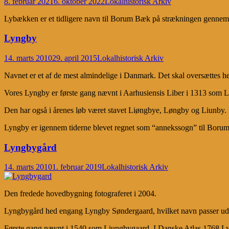
8. februar 2021
6. oktober 2022
Lokalhistorisk Arkiv
Lybækken er et tidligere navn til Borum Bæk på strækningen gennem Bo
Lyngby
14. marts 2010
29. april 2015
Lokalhistorisk Arkiv
Navnet er et af de mest almindelige i Danmark. Det skal oversættes he
Vores Lyngby er første gang nævnt i Aarhusiensis Liber i 1313 som 
Den har også i årenes løb været stavet Liøngbye, Løngby og Liunby. N
Lyngby er igennem tiderne blevet regnet som “annekssogn” til Borum o
Lyngbygård
14. marts 2010
1. februar 2019
Lokalhistorisk Arkiv
Den fredede hovedbygning fotograferet i 2004.
Lyngbygård hed engang Lyngby Søndergaard, hvilket navn passer udm
Første gang nævnt i 1540 som Liungbygaard. I Danske Atlas 1768 Ly