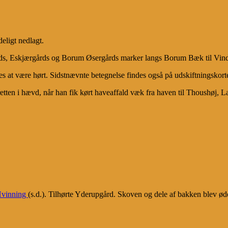
eligt nedlagt.
gårds, Eskjærgårds og Borum Øsergårds marker langs Borum Bæk til Vi
 at være hørt. Sidstnævnte betegnelse findes også på udskiftningskorte
etten i hævd, når han fik kørt haveaffald væk fra haven til Thoushøj, La
vinning
(s.d.). Tilhørte Yderupgård. Skoven og dele af bakken blev øde