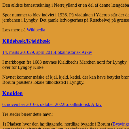
Den ældste banestrækning i Nørrejylland er en del af denne længde
Spor nummer to blev indviet i 1936. På viadukten i Yderup står der derf
jernbanen i Lyngby. Det gamle ledvogterhus på Rætebølvej på grænse
Læs mere på
Wikipedia
Kildebæk/Kjeldbæk
14. marts 2010
29. april 2015
Lokalhistorisk Arkiv
I markbogen fra 1683 nævnes Kialdbechs Marchen nord for Lyngby. E
over for Lyngby Kirke.
Navnet kommer måske af kjal, kjeld, kedel, der kan have betydet brønd
Borum-præstens lokale tilholdssted i Lyngby.
Knolden
6. november 2016
6. oktober 2022
Lokalhistorisk Arkiv
Tre steder bærer dette navn:
1) Pladsen hvor den højtliggende, nordlige bygade i Borum (
Bysvinge