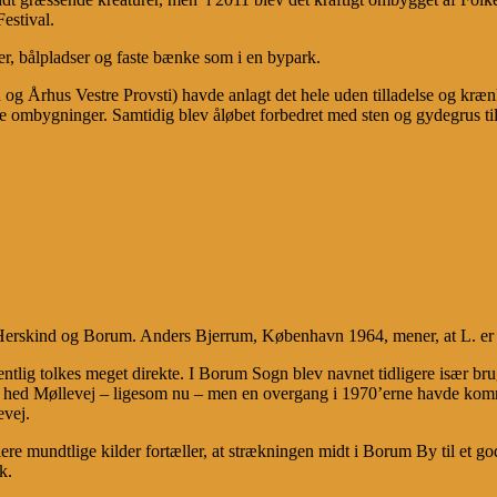
Festival.
er, bålpladser og faste bænke som i en bypark.
 Århus Vestre Provsti) havde anlagt det hele uden tilladelse og krænk
nogle ombygninger. Samtidig blev åløbet forbedret med sten og gydegrus t
Herskind og Borum. Anders Bjerrum, København 1964, mener, at L. er op
mentlig tolkes meget direkte. I Borum Sogn blev navnet tidligere især b
hed Møllevej – ligesom nu – men en overgang i 1970’erne havde kommu
vej.
 mundtlige kilder fortæller, at strækningen midt i Borum By til et god
k.