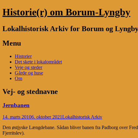
Historie(r) om Borum-Lyngby
Lokalhistorisk Arkiv for Borum og Lyngb
Menu
Skip
Historier
to
Det skete i lokalområdet
content
Veje og steder
Gårde og huse
Om
Vej- og stednavne
Jernbanen
14. marts 2010
6. oktober 2021
Lokalhistorisk Arkiv
Den østjyske Længdebane. Sådan bliver banen fra Padborg over Frederic
Fjerritslev).