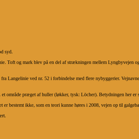
od syd.
elinie. Toft og mark blev på en del af strækningen mellem Lyngbyvejen o
j fra Langelinie ved nr. 52 i forbindelse med flere nybyggerier. Vejnavn
 et område præget af huller (løkker, tysk: Löcher). Betydningen her er s
 er bestemt ikke, som en teori kunne høres i 2008, vejen op til galgeb
rt.