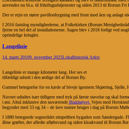
anvendes nu bl.a. til friluftsgudstjenester og siden 2013 til Borum Fri 
Der er rejst en større pavillonbygning med front mod åen og anlagt sti
I 2016 fastslog myndighederne, at Folkekirken (Borum Menighedsråd og
fjerne en hel del af installationerne. Sagen blev i 2018 forligt ved 
oprindelige kringler.
Langelinie
14. marts 2010
9. november 2025
Lokalhistorisk Arkiv
Langelinie er mange kilometer lang. Her ses et
tilfældigt udsnit i den østlige del af Borum By.
Gammel betegnelse for en kæde af biveje igennem Skjørring, Sjelle, 
Navnet udtaltes især tidligere med tryk på første stavelse og skal for
i øst. Altså inklusive den nuværende
Blakhøjvej.
Vejen mod Herskind 
begynder med 33 og 34 – de lave numre bruges i dag på Borum Mølle
I 1880 betegnede sognerådet simpelthen bygaden som Søndergade. Flere
åbne grøfter, der afledte afløbsvand og siden kloakvand til Borum Bæ