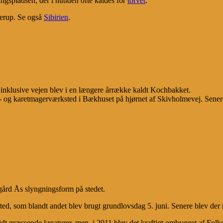
ngspladsen, der i nutiden ofte kaldes for
torvet
.
erup. Se også
Sibirien
.
klusive vejen blev i en længere årrække kaldt Kochbakket.
mrer- og karetmagerværksted i Bækhuset på hjørnet af Skivholmevej. S
gård Ås slyngningsform på stedet.
ed, som blandt andet blev brugt grundlovsdag 5. juni. Senere blev der 
t græssende kreaturer, men i 2011 blev det kraftigt ombygget af Folkek