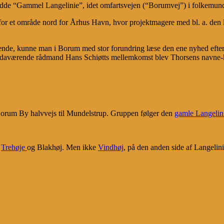
dde “Gammel Langelinie”, idet omfartsvejen (“Borumvej”) i folkemun
for et område nord for Århus Havn, hvor projektmagere med bl. a. den l
dende, kunne man i Borum med stor forundring læse den ene nyhed efter
aværende rådmand Hans Schiøtts mellemkomst blev Thorsens navne-kup 
r Borum By halvvejs til Mundelstrup. Gruppen følger den
gamle Langelin
,
Trehøje
og Blakhøj. Men ikke
Vindhøj
, på den anden side af Langelini