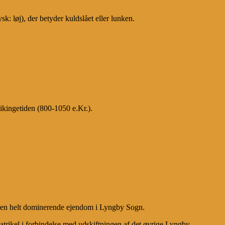
 løj), der betyder kuldslået eller lunken.
ikingetiden (800-1050 e.Kr.).
 den helt dominerende ejendom i Lyngby Sogn.
ikel i forbindelse med udskiftningen af det øvrige Lyngby.