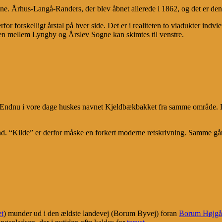
bane. Århus-Langå-Randers, der
blev åbnet allerede i 1862, og det er d
or forskelligt årstal på hver side. Det er i realiteten to viadukter indv
n mellem Lyngby og Årslev Sogne kan skimtes til venstre.
ndnu i vore dage huskes navnet Kjeldbækbakket fra samme område. De
. “Kilde” er derfor måske en forkert moderne retskrivning. Samme gård, 
t
) munder ud i den ældste landevej (Borum Byvej) foran
Borum Højgå