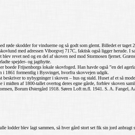
d røde skodder for vinduerne og så godt som glemt. Billedet er taget 2
skovlund med adressen Viborgvej 717C, faktisk også ligger herude. I s
set blev revet ned og en del af skoven ned mod Stormosen fjernet. Græn
ladte spejder- og jagthytte.
for her boede Frijsenborgs lokale skovfoged. Han havde også ”en del age
 i 1861 formentlig i Bysvinget, hvorfra skovvejen udgik.
ist beskriver to nybygninger i skoven – hus og stald. Huset af et så mo
e i midten af 1800-tallet overtog deres egne gårde, forblev skoven saml
msen, Borum Østergård 1918. Søren Loft m.fl. 1941. S. A. Fangel, Aa
lle lodder blev lagt sammen, så hver gård stort set fik sin jord anbrag