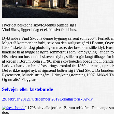
Hvor det beskedne skovfogedhus puttede sig i
Vind Skov, ligger i dag et eksklusivt fritidshus.
Dybt inde i Vind Skov lå denne bygning så sent som 2004. Forladt, me
Meget få kommer her forbi, selv om den østligste gård i Borum, Over
I 2004 skete der dog pludselig en masse, der brød den stille idyl. Hu
tilladelse til at bygge et større sommerhus som ”ombygning” af den for
Historien om huset ude i skovens dybe, stille ro går langt tilbage, 
af jorden i Borum Sogn i 1796, men skovfogeden boede indtil branden
I arkivet har vi en brandforsikringsprotokol fra 1869, der meget præc
Det er ikke noget nyt, at rigmænd boltrer sig i Vind Skov. Da bøndern
Rysensteen, Mundelstrupgård. Udstykningsforening 1907. Mikkel Tho
Og nu altså Fleggaard.
Selvejer eller fæstebonde
29. februar 2012
14. december 2019
Lokalhistorisk Arkiv
I 1796 blev alle jorder i Borum udskiftet. De mange sma
dog.