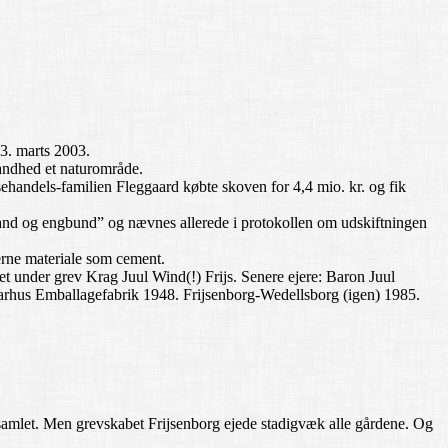
3. marts 2003.
andhed et naturområde.
sehandels-familien Fleggaard købte skoven for 4,4 mio. kr. og fik
rland og engbund” og nævnes allerede i protokollen om udskiftningen
derne materiale som cement.
et under grev Krag Juul Wind(!) Frijs. Senere ejere: Baron Juul
rhus Emballagefabrik 1948. Frijsenborg-Wedellsborg (igen) 1985.
t samlet. Men grevskabet Frijsenborg ejede stadigvæk alle gårdene. Og