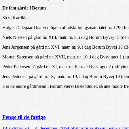
De fem gårde i Borum
Så vidt artiklen.
Holger Dalegaard har ved hjælp af udskiftningsmaterialet fra 1796 fu
Niels Nielsen på gård nr. XIII, matr. nr. 8, i dag Borum Byvej 15 (d
Jens Jørgensen på gård nr. XVI, matr. nr. 9, i dag Borum Byvej 18 
Morten Sørensen på gård nr. XVII, matr. nr. 10, i dag Bysvinget 1 (nu
Peder Pedersen på gård nr. XI, matr. nr. 6, sted: Bysvinget 2 (udflyttet
Jens Pedersen på gård nr. IX, matr. nr. 19, i dag Borum Byvej 10 (d
Har de andre gårdmænd i Borum været fæstebønder, så alle mødte frem 
Penge til de fattige
18. oktober 2011
14. december 2019
Lokalhistorisk Arkiv
Leave a co