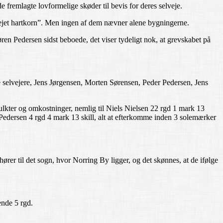
de fremlagte lovformelige skøder til bevis for deres selveje.
eejet hartkorn”. Men ingen af dem nævner alene bygningerne.
n Pedersen sidst beboede, det viser tydeligt nok, at grevskabet på
te selvejere, Jens Jørgensen, Morten Sørensen, Peder Pedersen, Jens
mulkter og omkostninger, nemlig til Niels Nielsen 22 rgd 1 mark 13
er Pedersen 4 rgd 4 mark 13 skill, alt at efterkomme inden 3 solemærker
 hører til det sogn, hvor Norring By ligger, og det skønnes, at de ifølge
ende 5 rgd.