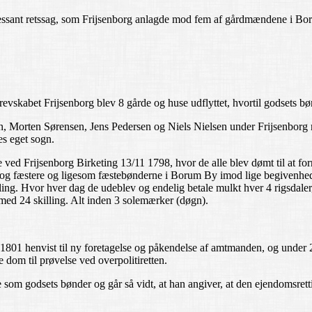
ressant retssag, som Frijsenborg anlagde mod fem af gårdmændene i Bo
vskabet Frijsenborg blev 8 gårde og huse udflyttet, hvortil godsets bøn
Morten Sørensen, Jens Pedersen og Niels Nielsen under Frijsenborg næg
es eget sogn.
ved Frijsenborg Birketing 13/11 1798, hvor de alle blev dømt til at forr
 og fæstere og ligesom fæstebønderne i Borum By imod lige begivenhed at
illing. Hvor hver dag de udeblev og endelig betale mulkt hver 4 rigsdale
med 24 skilling. Alt inden 3 solemærker (døgn).
 1801 henvist til ny foretagelse og påkendelse af amtmanden, og under 2
 dom til prøvelse ved overpolitiretten.
e som godsets bønder og går så vidt, at han angiver, at den ejendomsretti