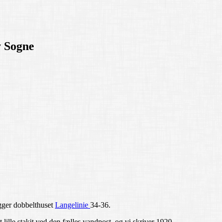
y Sogne
igger dobbelthuset
Langelinie
34-36.
 lille stakit ved den fælles vandpost, og vi skriver 1920.