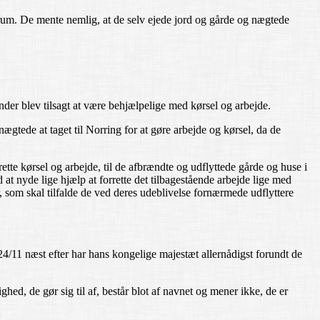
rum. De mente nemlig, at de selv ejede jord og gårde og nægtede
der blev tilsagt at være behjælpelige med kørsel og arbejde.
tede at taget til Norring for at gøre arbejde og kørsel, da de
ette kørsel og arbejde, til de afbrændte og udflyttede gårde og huse i
 nyde lige hjælp at forrette det tilbagestående arbejde lige med
r, som skal tilfalde de ved deres udeblivelse fornærmede udflyttere
4/11 næst efter har hans kongelige majestæt allernådigst forundt de
ghed, de gør sig til af, består blot af navnet og mener ikke, de er