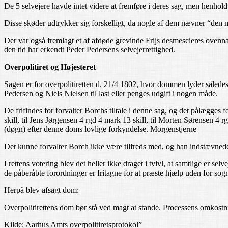
De 5 selvejere havde intet videre at fremføre i deres sag, men henholdt 
Disse skøder udtrykker sig forskelligt, da nogle af dem nævner “den 
Der var også fremlagt et af afdøde grevinde Frijs desmescieres ovenn
den tid har erkendt Peder Pedersens selvejerrettighed.
Overpolitiret og Højesteret
Sagen er for overpolitiretten d. 21/4 1802, hvor dommen lyder således
Pedersen og Niels Nielsen til last eller penges udgift i nogen måde.
De frifindes for forvalter Borchs tiltale i denne sag, og det pålægge
skill, til Jens Jørgensen 4 rgd 4 mark 13 skill, til Morten Sørensen 4 
(døgn) efter denne doms lovlige forkyndelse. Morgenstjerne
Det kunne forvalter Borch ikke være tilfreds med, og han indstævnede
I rettens votering blev det heller ikke draget i tvivl, at samtlige er s
de påberåbte forordninger er fritagne for at præste hjælp uden for sogn
Herpå blev afsagt dom:
Overpolitirettens dom bør stå ved magt at stande. Processens omkostni
Kilde: Aarhus Amts overpolitiretsprotokol”