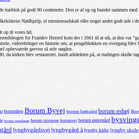
ide træblok på godt 90 centimeter. Den er af eg og bundet sammen med k
lkekirkens Nødhjælp, et missionsselskab eller noget andet godt ude i d
 op til vores tid.
erredsbogen for Framlev Herred kom der i 1661 til at stå, at den var “
orie, viderebringer en historie om, at pengeblokken en overgang blev b
el opbevarede greven så selv nøglen.
0, da kirken blev restaureret, fandt arkitekten på, at malingen skulle t
Borum Byvej
borum eshøj
borumbro
borum bækgård
Bor
åd
bysvinge
borum østergård
le
borum stormose
borumvej
borum sparekasse
gård
lyngbygårdsvej
lyngbygård å
lyngby skole
lyngby kirke