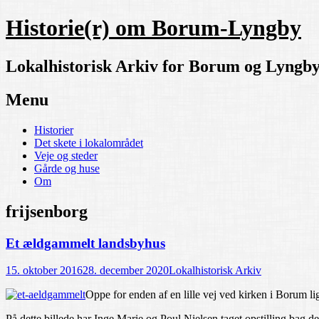
Historie(r) om Borum-Lyngby
Lokalhistorisk Arkiv for Borum og Lyngb
Menu
Skip
Historier
to
Det skete i lokalområdet
content
Veje og steder
Gårde og huse
Om
frijsenborg
Et ældgammelt landsbyhus
15. oktober 2016
28. december 2020
Lokalhistorisk Arkiv
Oppe for enden af en lille vej ved kirken i Borum l
På dette billede har Inge Marie og Poul Nielsen taget opstilling bag det