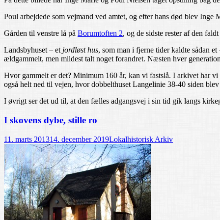
Poul arbejdede som vejmand ved amtet, og efter hans død blev Inge M
Gården til venstre lå på
Borumtoften 2
, og de sidste rester af den faldt
Landsbyhuset – et
jordløst hus
, som man i fjerne tider kaldte sådan
ældgammelt, men mildest talt noget forandret. Næsten hver generation 
Hvor gammelt er det? Minimum 160 år, kan vi fastslå. I arkivet har vi
også helt ned til vejen, hvor dobbelthuset Langelinie 38-40 siden blev
I øvrigt ser det ud til, at den fælles adgangsvej i sin tid gik langs kirk
I skovens dybe, stille ro
11. marts 2013
14. december 2019
Lokalhistorisk Arkiv