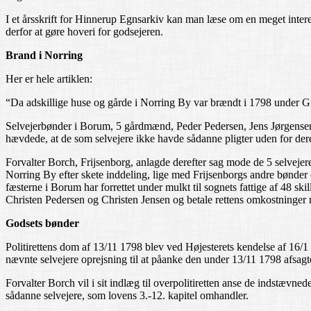
I et årsskrift for Hinnerup Egnsarkiv kan man læse om en meget inte
derfor at gøre hoveri for godsejeren.
Brand i Norring
Her er hele artiklen:
“Da adskillige huse og gårde i Norring By var brændt i 1798 under Gre
Selvejerbønder i Borum, 5 gårdmænd, Peder Pedersen, Jens Jørgensen, 
hævdede, at de som selvejere ikke havde sådanne pligter uden for der
Forvalter Borch, Frijsenborg, anlagde derefter sag mode de 5 selvejere 
Norring By efter skete inddeling, lige med Frijsenborgs andre bønder
fæsterne i Borum har forrettet under mulkt til sognets fattige af 48 sk
Christen Pedersen og Christen Jensen og betale rettens omkostninger 
Godsets bønder
Politirettens dom af 13/11 1798 blev ved Højesterets kendelse af 16/1
nævnte selvejere oprejsning til at påanke den under 13/11 1798 afsagte
Forvalter Borch vil i sit indlæg til overpolitiretten anse de indstævned
sådanne selvejere, som lovens 3.-12. kapitel omhandler.