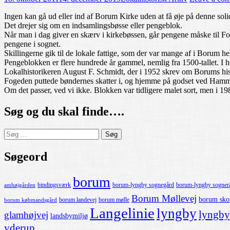
Ingen kan gå ud eller ind af Borum Kirke uden at få øje på denne sol
Det drejer sig om en indsamlingsbøsse eller pengeblok.
Når man i dag giver en skærv i kirkebøssen, går pengene måske til Fo
pengene i sognet.
Skillingerne gik til de lokale fattige, som der var mange af i Borum helt
Pengeblokken er flere hundrede år gammel, nemlig fra 1500-tallet. I h
Lokalhistorikeren August F. Schmidt, der i 1952 skrev om Borums hist
Fogeden puttede bøndernes skatter i, og hjemme på godset ved Hamm
Om det passer, ved vi ikke. Blokken var tidligere malet sort, men i 198
Søg og du skal finde….
Søg
efter:
Søgeord
borum
bindingsværk
borum-lyngby sognegård
borum-lyngby sogner
amhøjgården
Borum Møllevej
borum sko
borum landevej
borum mølle
borum købmandsgård
Langelinie
lyngby
lyngby
glamhøjvej
landsbymiljø
yderup