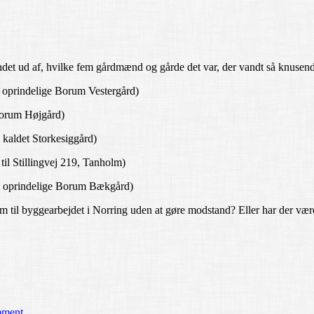
ndet ud af, hvilke fem gårdmænd og gårde det var, der vandt så knusend
en oprindelige Borum Vestergård)
(Borum Højgård)
 kaldet Storkesiggård)
 til Stillingvej 219, Tanholm)
en oprindelige Borum Bækgård)
til byggearbejdet i Norring uden at gøre modstand? Eller har der være
mment