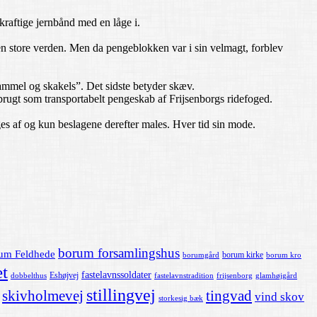
raftige jernbånd med en låge i.
en store verden. Men da pengeblokken var i sin velmagt, forblev
gammel og skakels”. Det sidste betyder skæv.
rugt som transportabelt pengeskab af Frijsenborgs ridefoged.
ages af og kun beslagene derefter males. Hver tid sin mode.
borum forsamlingshus
um Feldhede
borum kirke
borumgård
borum kro
t
fastelavnssoldater
Eshøjvej
dobbelthus
fastelavnstradition
frijsenborg
glamhøjgård
stillingvej
skivholmevej
tingvad
vind skov
storkesig bæk