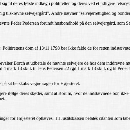
sig til deres første indlæg i politiretten og deres ved et tidligere retsmø
mig tilskrevne selvejergård”. Andre nævner “selvejerrettighed og bond
ævnte Peder Pedersen forundt husbondhold på den selvejergård, som Søre
: Politirettens dom af 13/11 1798 bør ikke falde de for retten indstævn
s forvalter Borch at udbetale de nævnte selvejere de hos dem inddrevne 
rgd 4 mark 13 skill, til Jens Pedersen 22 rgd 1 mark 13 skill, og til Ped
 på sit herskabs vegne sagen for Højesteret.
elvejere ifølge deres skøder, samt at Borum, hvor de indstævnede bor, ikke
et.
nger for Højesteret ophæves. Til Justitskassen betales citanten som tab