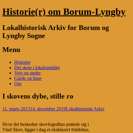
Historie(r) om Borum-Lyngby
Lokalhistorisk Arkiv for Borum og
Lyngby Sogne
Menu
Skip
Historier
to
Det skete i lokalområdet
content
Veje og steder
Gårde og huse
Om
I skovens dybe, stille ro
11. marts 2013
14. december 2019
Lokalhistorisk Arkiv
Hvor det beskedne skovfogedhus puttede sig i
Vind Skov, ligger i dag et eksklusivt fritidshus.