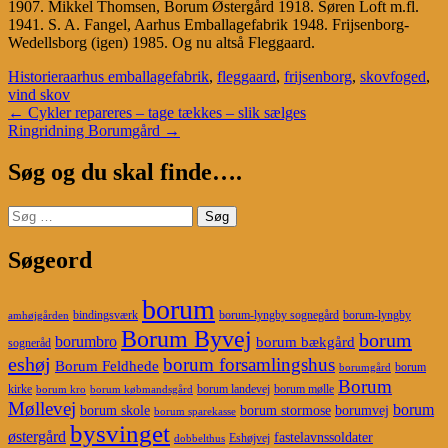
1907. Mikkel Thomsen, Borum Østergård 1918. Søren Loft m.fl.
1941. S. A. Fangel, Aarhus Emballagefabrik 1948. Frijsenborg-
Wedellsborg (igen) 1985. Og nu altså Fleggaard.
Historier
aarhus emballagefabrik
,
fleggaard
,
frijsenborg
,
skovfoged
,
vind skov
Post
←
Cykler repareres – tage tækkes – slik sælges
Ringridning Borumgård
→
navigation
Søg og du skal finde….
Søg
efter:
Søgeord
borum
bindingsværk
borum-lyngby sognegård
borum-lyngby
amhøjgården
Borum Byvej
borum
borumbro
borum bækgård
sogneråd
eshøj
borum forsamlingshus
Borum Feldhede
borum
borumgård
Borum
kirke
borum landevej
borum mølle
borum kro
borum købmandsgård
Møllevej
borum
borum skole
borum stormose
borumvej
borum sparekasse
bysvinget
østergård
fastelavnssoldater
Eshøjvej
dobbelthus