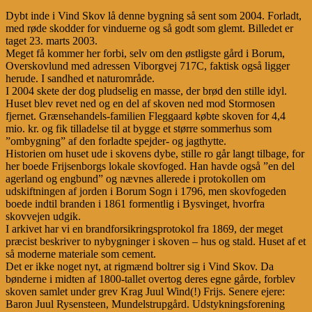
Dybt inde i Vind Skov lå denne bygning så sent som 2004. Forladt,
med røde skodder for vinduerne og så godt som glemt. Billedet er
taget 23. marts 2003.
Meget få kommer her forbi, selv om den østligste gård i Borum,
Overskovlund med adressen Viborgvej 717C, faktisk også ligger
herude. I sandhed et naturområde.
I 2004 skete der dog pludselig en masse, der brød den stille idyl.
Huset blev revet ned og en del af skoven ned mod Stormosen
fjernet. Grænsehandels-familien Fleggaard købte skoven for 4,4
mio. kr. og fik tilladelse til at bygge et større sommerhus som
”ombygning” af den forladte spejder- og jagthytte.
Historien om huset ude i skovens dybe, stille ro går langt tilbage, for
her boede Frijsenborgs lokale skovfoged. Han havde også ”en del
agerland og engbund” og nævnes allerede i protokollen om
udskiftningen af jorden i Borum Sogn i 1796, men skovfogeden
boede indtil branden i 1861 formentlig i Bysvinget, hvorfra
skovvejen udgik.
I arkivet har vi en brandforsikringsprotokol fra 1869, der meget
præcist beskriver to nybygninger i skoven – hus og stald. Huset af et
så moderne materiale som cement.
Det er ikke noget nyt, at rigmænd boltrer sig i Vind Skov. Da
bønderne i midten af 1800-tallet overtog deres egne gårde, forblev
skoven samlet under grev Krag Juul Wind(!) Frijs. Senere ejere:
Baron Juul Rysensteen, Mundelstrupgård. Udstykningsforening