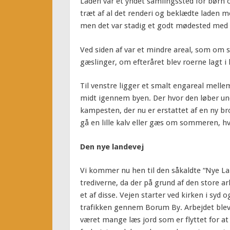
Laden var et yndet samlingssted for børn 
træt af al det renderi og beklædte laden 
men det var stadig et godt mødested med
Ved siden af var et mindre areal, som om 
gæslinger, om efteråret blev roerne lagt i 
Til venstre ligger et smalt engareal mel
midt igennem byen. Der hvor den løber und
kampesten, der nu er erstattet af en ny b
gå en lille kalv eller gæs om sommeren, hvi
Den nye landevej
Vi kommer nu hen til den såkaldte “Nye Land
trediverne, da der på grund af den store ar
et af disse. Vejen starter ved kirken i syd 
trafikken gennem Borum By. Arbejdet blev
været mange læs jord som er flyttet for at