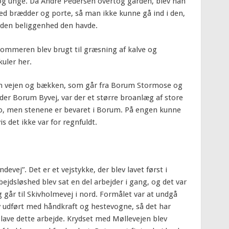
og unge. Da Andre Pedersen overtog gården, blev han
med brædder og porte, så man ikke kunne gå ind i den,
 den beliggenhed den havde.
sommeren blev brugt til græsning af kalve og
kuler her.
lem vejen og bækken, som går fra Borum Stormose og
er Borum Byvej, var der et større broanlæg af store
ro, men stenene er bevaret i Borum. På engen kunne
s det ikke var for regnfuldt.
evej”. Det er et vejstykke, der blev lavet først i
bejdsløshed blev sat en del arbejder i gang, og det var
og går til Skivholmevej i nord. Formålet var at undgå
 udført med håndkraft og hestevogne, så det har
 lave dette arbejde. Krydset med Møllevejen blev