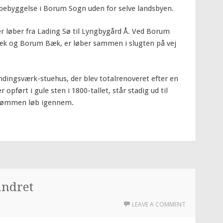
 bebyggelse i Borum Sogn uden for selve landsbyen.
r løber fra Lading Sø til Lyngbygård Å. Ved Borum
Bæk og Borum Bæk, er løber sammen i slugten på vej
indingsværk-stuehus, der blev totalrenoveret efter en
opført i gule sten i 1800-tallet, står stadig ud til
dstrømmen løb igennem.
andret
LEAVE A COMMENT