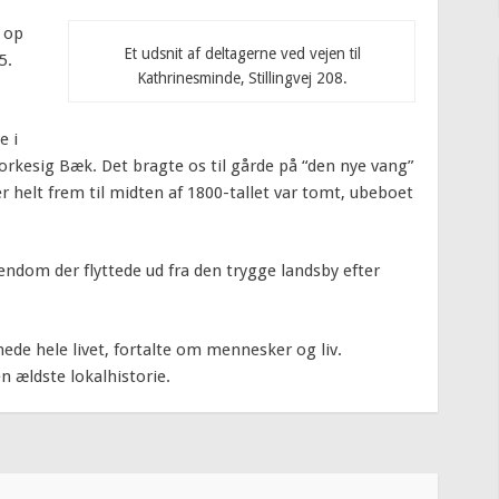
t op
Et udsnit af deltagerne ved vejen til
5.
Kathrinesminde, Stillingvej 208.
e i
rkesig Bæk. Det bragte os til gårde på “den nye vang”
helt frem til midten af 1800-tallet var tomt, ubeboet
endom der flyttede ud fra den trygge landsby efter
de hele livet, fortalte om mennesker og liv.
n ældste lokalhistorie.