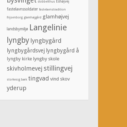
bysvinget
Eshøjvej
dobbelthus
fastelavnssoldater
fastelavnstradition
glamhøjvej
frijsenborg
glamhøjgård
Langelinie
landsbymiljø
lyngby
lyngbygård
lyngbygårdsvej
lyngbygård å
lyngby skole
lyngby kirke
stillingvej
skivholmevej
tingvad
vind skov
storkesig bæk
yderup