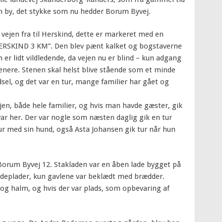
m by, det stykke som nu hedder Borum Byvej.
 vejen fra til Herskind, dette er markeret med en
“HERSKIND 3 KM”. Den blev pænt kalket og bogstaverne
er lidt vildledende, da vejen nu er blind – kun adgang
 senere. Stenen skal helst blive stående som et minde
dsel, og det var en tur, mange familier har gået og
ejen, både hele familier, og hvis man havde gæster, gik
ar her. Der var nogle som næsten daglig gik en tur
tur med sin hund, også Asta Johansen gik tur når hun
 Borum Byvej 12. Stakladen var en åben lade bygget på
deplader, kun gavlene var beklædt med brædder.
 og halm, og hvis der var plads, som opbevaring af