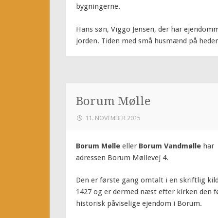
bygningerne.
Hans søn, Viggo Jensen, der har ejendomm
jorden. Tiden med små husmænd på heden 
Borum Mølle
11. NOVEMBER 2015
Borum Mølle
eller
Borum Vandmølle
har
adressen Borum Møllevej 4.
Den er første gang omtalt i en skriftlig kild
1427 og er dermed næst efter kirken den f
historisk påviselige ejendom i Borum.