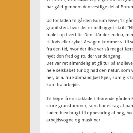
har gået gennem den vestlige del af Boru
Ud for laden til gården Borum Byvej 12 går
granitsten, hvor der er indhugget skrift 
malet op hvert år. Den står der endnu, men 
til fods eller cykel, årsagen kommer vi til
fra den tid, hvor der ikke var så meget fær
nydt den fred og ro, der var dengang.
Det var ret almindelig at gå tur på Møllev
hele selskabet tur og nød den natur, som v
her, bl.a. fru købmand Juel Kjær, som gik 
kom fra arbejde.
Til højre lå en staklade tilhørende gården
store granstammer, som bar et tag af pan
Laden blev brugt til opbevaring af neg, hø
arbejdsvogne og maskiner.