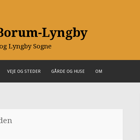
 Borum-Lyngby
 og Lyngby Sogne
VEJE OG STEDER
GÅRDE OG HUSE
OM
eden