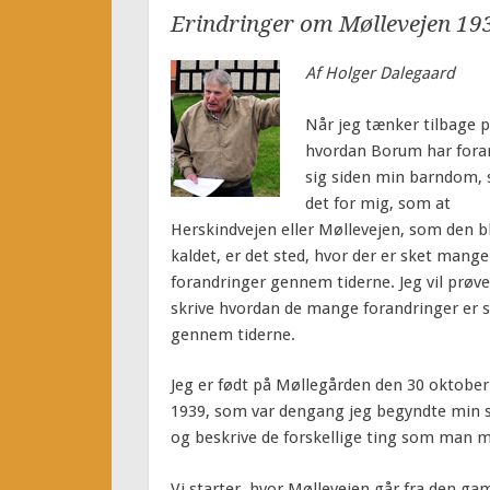
Erindringer om Møllevejen 19
Af Holger Dalegaard
Når jeg tænker tilbage p
hvordan Borum har fora
sig siden min barndom, 
det for mig, som at
Herskindvejen eller Møllevejen, som den b
kaldet, er det sted, hvor der er sket mange
forandringer gennem tiderne. Jeg vil prøve
skrive hvordan de mange forandringer er 
gennem tiderne.
Jeg er født på Møllegården den 30 oktober
1939, som var dengang jeg begyndte min sk
og beskrive de forskellige ting som man m
Vi starter, hvor Møllevejen går fra den g