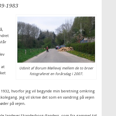
39-1983
å,
ndret
står
lev
 at
Udsnit af Borum Møllevej mellem de to broer
sket
fotograferet en forårsdag i 2007.
 1932, hvorfor jeg vil begynde min beretning omkring
olegang. Jeg vil skrive det som en vandring på vejen
øder på vejen.
amle landevej Skanderborg-Randers, som fra gammel tid