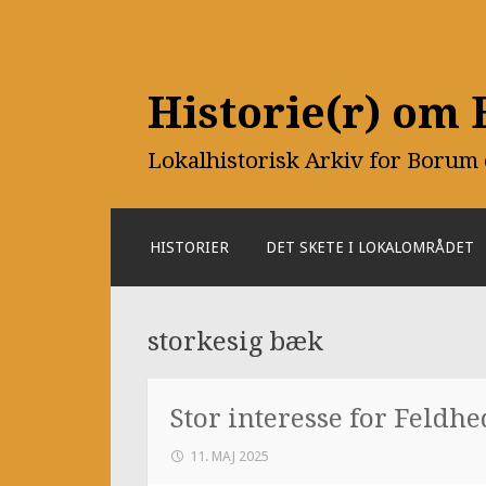
Historie(r) om
Lokalhistorisk Arkiv for Borum
SKIP
HISTORIER
DET SKETE I LOKALOMRÅDET
TO
CONTENT
storkesig bæk
Stor interesse for Feldh
11. MAJ 2025