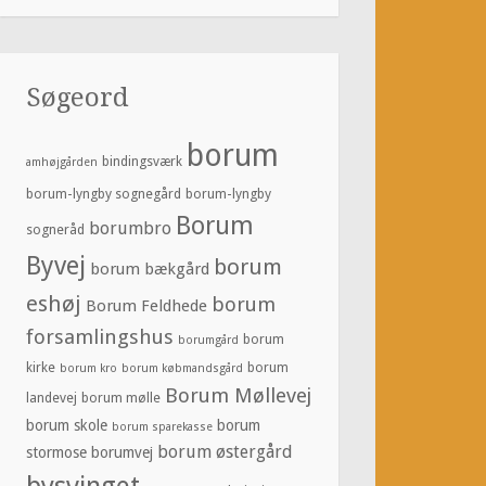
Søgeord
borum
bindingsværk
amhøjgården
borum-lyngby sognegård
borum-lyngby
Borum
borumbro
sogneråd
Byvej
borum
borum bækgård
eshøj
borum
Borum Feldhede
forsamlingshus
borum
borumgård
kirke
borum
borum kro
borum købmandsgård
Borum Møllevej
landevej
borum mølle
borum skole
borum
borum sparekasse
borum østergård
stormose
borumvej