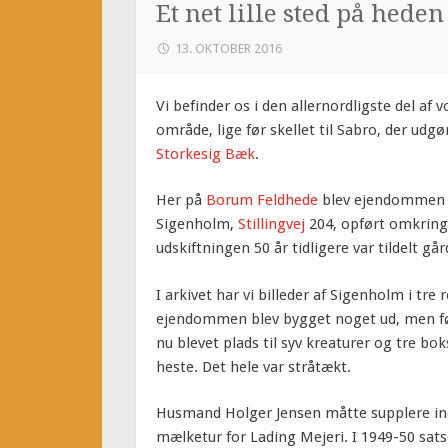
Et net lille sted på heden
13. OKTOBER 2016
Vi befinder os i den allernordligste del af v
område, lige før skellet til Sabro, der udgø
Storkesig Bæk
.
Her på
Borum Feldhede
blev ejendommen
Sigenholm,
Stillingvej
204, opført omkring
udskiftningen 50 år tidligere var tildelt gå
I arkivet har vi billeder af Sigenholm i tre 
ejendommen blev bygget noget ud, men før
nu blevet plads til syv kreaturer og tre bok
heste. Det hele var stråtækt.
Husmand Holger Jensen måtte supplere in
mælketur for Lading Mejeri. I 1949-50 sat