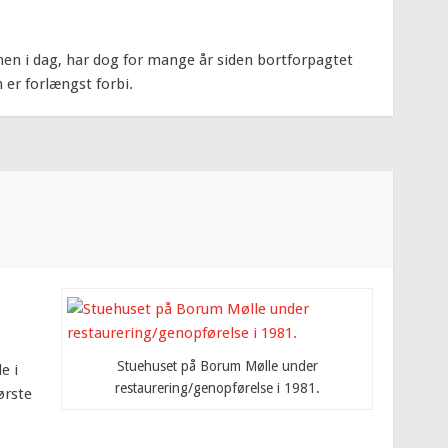
en i dag, har dog for mange år siden bortforpagtet
er forlængst forbi.
Stuehuset på Borum Mølle under
e i
restaurering/genopførelse i 1981.
ørste