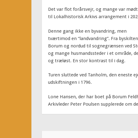
Det var flot forårsvejr, og mange var mød
til Lokalhistorisk Arkivs arrangement i 202
Denne gang ikke en byvandring, men
tværtimod en “landvandring”. Fra byskilten
Borum og nordud til sognegrænsen ved Sto
og mange husmandssteder i et område, der 
og træløst. En stor kontrast til i dag.
Turen sluttede ved Tanholm, den eneste ej
udskiftningen i 1796.
Lone Hansen, der har boet på Borum Feldhe
Arkivleder Peter Poulsen supplerede om de