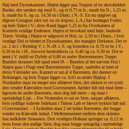
Høj med Dyssekammer. Højen ligger paa Toppen af en skovdækket
Banke, der sænker sig mod S., og er 0,75 m h., maalt fra N., 1,25 m.
h. maalt fra S. og ca. 14,50 m i Diam. i N.-S. En nu opgivet og
tilgroet Grusgrav
(det var nu en lergrav, L.A.)
har borttaget Foden
og hele Siden i V.; dens Rand ligger 1,25 m fra Overkanten af
Kamrets vestlige Endesten. Højen er bevokset med høje, buskede
Træer. Vestlig i Højen er udgravet et Hul, ca. 2,50 m i Diam., i hvis
vestlige Del er blottet et Dyssekammer, der mangler Dæksten. Det er
ca. 2 m l. i Retning V. t. N.-Ø. t. S. og forneden ca. 0,70 m br. i V.,
0,50 m br. i Ø., foroven henholdsvis ca. 0,40 og ca. 0,30 m. Det er
tømt i V. indtil en Dybde af 0,80 m under Bærestenenes Toppe;
Bunden skraaner lidt opad mod Ø. – Bunden af det nævnte Hul i
Højen gaar i Flugt med Bærestenenes Toppe, saaledes at intet af
deres Ydersider ses. Kamret er sat af 4 Bæresten, der danner en
Rektangel, og hvis Toppe ligger ca. 0,65 m under Højtop. I
Nordsiden staar en meget stor afkløvet Sten, der sikkert er ret tynd;
den vender Kløvsiden mod Gravrummet, hælder lidt ind mod dette –
ligesom de andre Bæresten, men dog lidt mere – og staar i
oprindeligt Leje. – For Vestenden er sat en Sten, næppe afkløvet,
hvis sydllige lodrette Sidekant i Tidens Løb er blevet trykket lidt ind
i Gravrummet. – I Sydsiden staar 2 ret tykke Bæresten, der begge
vender en Kløvside indad. I Mellemrummet mellem dem skimtes
fast indkilede Smaasten. Den vestliges Østkant springer ca. 0,12 m
frem foran den østlige Sten; dog staar begge antagelig i oprindeligt