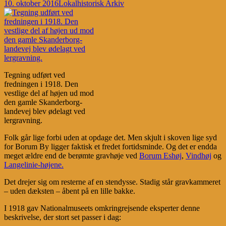
10. oktober 2016
Lokalhistorisk Arkiv
Tegning udført ved
fredningen i 1918. Den
vestlige del af højen ud mod
den gamle Skanderborg-
landevej blev ødelagt ved
lergravning.
Folk går lige forbi uden at opdage det. Men skjult i skoven lige syd
for Borum By ligger faktisk et fredet fortidsminde. Og det er endda
meget ældre end de berømte gravhøje ved
Borum Eshøj
,
Vindhøj
og
Langelinie-højene.
Det drejer sig om resterne af en stendysse. Stadig står gravkammeret
– uden dæksten – åbent på en lille bakke.
I 1918 gav Nationalmuseets omkringrejsende eksperter denne
beskrivelse, der stort set passer i dag: