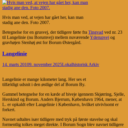
Hvis man ved, at vejen har gået her, kan man
stadig ane den. Foto 2007.
Betegnelse for en grusvej, der tidligere førte fra
Tingvad
ved nr. 23
til Langelinie (nu Borumvej) mellem nuværende
Yderupvej
og
gravhøjen Stenhøj øst for Borum Østergård.
Langelinie
14. marts 2010
9. november 2025
Lokalhistorisk Arkiv
Langelinie er mange kilometer lang. Her ses et
tilfældigt udsnit i den østlige del af Borum By.
Gammel betegnelse for en kæde af biveje igennem Skjørring, Sjelle,
Herskind og Borum. Anders Bjerrum, København 1964, mener, at
L. er opkaldt efter Langelinie i København, hvilket utvivlsomt er
forkert.
Navnet udtaltes især tidligere med tryk på første stavelse og skal
formentlig tolkes meget direkte. I Borum Sogn blev navnet tidligere