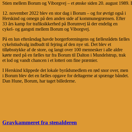
Stien mellem Borum og Viborgvej – et ønske siden 20. august 1989. 
12. november 2022 blev en stor dag i Borum – og for øvrigt også i
Herskind og omegn på den anden side af kommunegrænsen. Efter
33 års kamp for trafiksikkerhed på Borumvej lå der endelig en
cykel- og gangsti mellem Borum og Viborgvej.
På en lun efterårsdag havde borgerforeningens og fællesrådets fælles
cykelstiudvalg indbudt til fejring af den nye sti. Det blev et
tilløbsstykke af de store, og langt over 100 mennesker i alle aldre
kørte med på en fælles tur fra Borum til Dalton i Mundelstrup, trak
et lod og vandt chancen i et lotteri om fine præmier.
I Herskind klippede det lokale byrådsmedlem en rød snor over, men
i Borum blev det en fælles opgave for deltagerne at sprænge båndet.
Dan Hune, Borum, har taget billederne.
Gravkammeret fra stenalderen