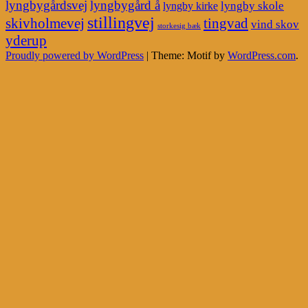
lyngbygårdsvej
lyngbygård å
lyngby skole
lyngby kirke
stillingvej
skivholmevej
tingvad
vind skov
storkesig bæk
yderup
Proudly powered by WordPress
|
Theme: Motif by
WordPress.com
.