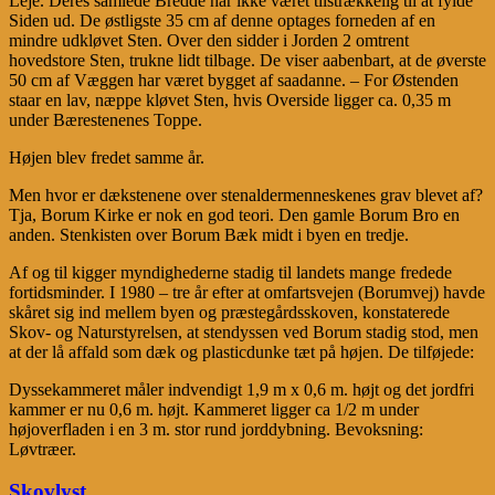
Leje. Deres samlede Bredde har ikke været tilstrækkelig til at fylde
Siden ud. De østligste 35 cm af denne optages forneden af en
mindre udkløvet Sten. Over den sidder i Jorden 2 omtrent
hovedstore Sten, trukne lidt tilbage. De viser aabenbart, at de øverste
50 cm af Væggen har været bygget af saadanne. – For Østenden
staar en lav, næppe kløvet Sten, hvis Overside ligger ca. 0,35 m
under Bærestenenes Toppe.
Højen blev fredet samme år.
Men hvor er dækstenene over stenaldermenneskenes grav blevet af?
Tja, Borum Kirke er nok en god teori. Den gamle Borum Bro en
anden. Stenkisten over Borum Bæk midt i byen en tredje.
Af og til kigger myndighederne stadig til landets mange fredede
fortidsminder. I 1980 – tre år efter at omfartsvejen (Borumvej) havde
skåret sig ind mellem byen og præstegårdsskoven, konstaterede
Skov- og Naturstyrelsen, at stendyssen ved Borum stadig stod, men
at der lå affald som dæk og plasticdunke tæt på højen. De tilføjede:
Dyssekammeret måler indvendigt 1,9 m x 0,6 m. højt og det jordfri
kammer er nu 0,6 m. højt. Kammeret ligger ca 1/2 m under
højoverfladen i en 3 m. stor rund jorddybning. Bevoksning:
Løvtræer.
Skovlyst