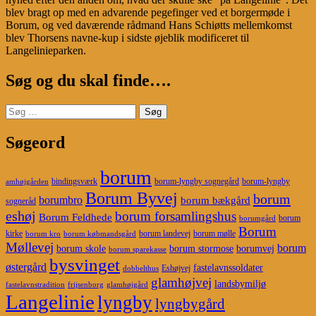
blev bragt op med en advarende pegefinger ved et borgermøde i
Borum, og ved daværende rådmand Hans Schiøtts mellemkomst
blev Thorsens navne-kup i sidste øjeblik modificeret til
Langelinieparken.
Søg og du skal finde….
Søg
efter:
Søgeord
borum
bindingsværk
borum-lyngby sognegård
borum-lyngby
amhøjgården
Borum Byvej
borum
borumbro
borum bækgård
sogneråd
eshøj
borum forsamlingshus
Borum Feldhede
borum
borumgård
Borum
kirke
borum landevej
borum mølle
borum kro
borum købmandsgård
Møllevej
borum
borum skole
borum stormose
borumvej
borum sparekasse
bysvinget
østergård
fastelavnssoldater
Eshøjvej
dobbelthus
glamhøjvej
landsbymiljø
fastelavnstradition
frijsenborg
glamhøjgård
Langelinie
lyngby
lyngbygård