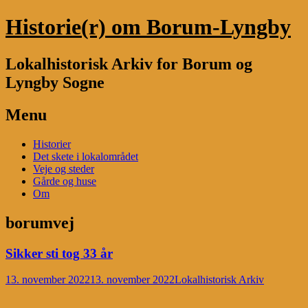
Historie(r) om Borum-Lyngby
Lokalhistorisk Arkiv for Borum og
Lyngby Sogne
Menu
Skip
Historier
to
Det skete i lokalområdet
content
Veje og steder
Gårde og huse
Om
borumvej
Sikker sti tog 33 år
13. november 2022
13. november 2022
Lokalhistorisk Arkiv