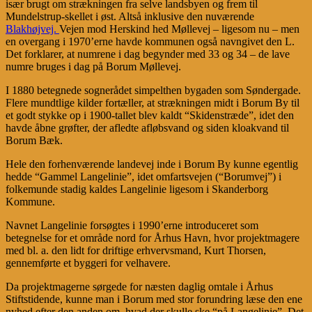
især brugt om strækningen fra selve landsbyen og frem til
Mundelstrup-skellet i øst. Altså inklusive den nuværende
Blakhøjvej.
Vejen mod Herskind hed Møllevej – ligesom nu – men
en overgang i 1970’erne havde kommunen også navngivet den L.
Det forklarer, at numrene i dag begynder med 33 og 34 – de lave
numre bruges i dag på Borum Møllevej.
I 1880 betegnede sognerådet simpelthen bygaden som Søndergade.
Flere mundtlige kilder fortæller, at strækningen midt i Borum By til
et godt stykke op i 1900-tallet blev kaldt “Skidenstræde”, idet den
havde åbne grøfter, der afledte afløbsvand og siden kloakvand til
Borum Bæk.
Hele den forhenværende landevej inde i Borum By kunne egentlig
hedde “Gammel Langelinie”, idet omfartsvejen (“Borumvej”) i
folkemunde stadig kaldes Langelinie ligesom i Skanderborg
Kommune.
Navnet Langelinie forsøgtes i 1990’erne introduceret som
betegnelse for et område nord for Århus Havn, hvor projektmagere
med bl. a. den lidt for driftige erhvervsmand, Kurt Thorsen,
gennemførte et byggeri for velhavere.
Da projektmagerne sørgede for næsten daglig omtale i Århus
Stiftstidende, kunne man i Borum med stor forundring læse den ene
nyhed efter den anden om, hvad der skulle ske “på Langelinie”. Det