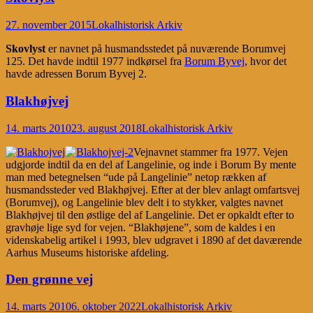
27. november 2015
Lokalhistorisk Arkiv
Skovlyst
er navnet på husmandsstedet på nuværende Borumvej
125. Det havde indtil 1977 indkørsel fra
Borum Byvej
, hvor det
havde adressen Borum Byvej 2.
Blakhøjvej
14. marts 2010
23. august 2018
Lokalhistorisk Arkiv
Vejnavnet stammer fra 1977. Vejen
udgjorde indtil da en del af Langelinie, og inde i Borum By mente
man med betegnelsen “ude på Langelinie” netop rækken af
husmandssteder ved Blakhøjvej. Efter at der blev anlagt omfartsvej
(Borumvej), og Langelinie blev delt i to stykker, valgtes navnet
Blakhøjvej til den østlige del af Langelinie. Det er opkaldt efter to
gravhøje lige syd for vejen. “Blakhøjene”, som de kaldes i en
videnskabelig artikel i 1993, blev udgravet i 1890 af det daværende
Aarhus Museums historiske afdeling.
Den grønne vej
14. marts 2010
6. oktober 2022
Lokalhistorisk Arkiv