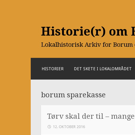
Historie(r) om
Lokalhistorisk Arkiv for Borum
SKIP
HISTORIER
DET SKETE I LOKALOMRÅDET
TO
CONTENT
borum sparekasse
Tørv skal der til – mange
12. OKTOBER 2016