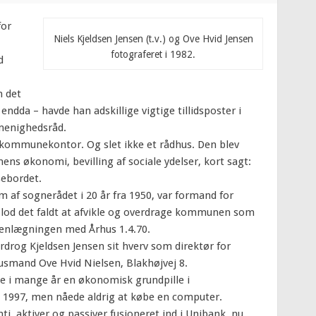
for
Niels Kjeldsen Jensen (t.v.) og Ove Hvid Jensen
fotograferet i 1982.
d
n det
 endda – havde han adskillige vigtige tillidsposter i
 menighedsråd.
ommunekontor. Og slet ikke et rådhus. Den blev
ens økonomi, bevilling af sociale ydelser, kort sagt:
sebordet.
m af sognerådet i 20 år fra 1950, var formand for
is lod det faldt at afvikle og overdrage kommunen som
enlægningen med Århus 1.4.70.
erdrog Kjeldsen Jensen sit hverv som direktør for
usmand Ove Hvid Nielsen, Blakhøjvej 8.
ige i mange år en økonomisk grundpille i
i 1997, men nåede aldrig at købe en computer.
, aktiver og passiver fusioneret ind i Unibank, nu