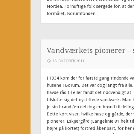
Nordea. Fornuftige folk sørgede for, at dens
formålet, Borumfonden.
Vandværkets pionerer –
18. OKTOBER 2011
I 1934 kom der for første gang rindende va
husene i Borum. Det var dog langt fra alle,
havde råd til eller fandt det nødvendigt at
tilslutte sig det nystiftede vandværk. Man
jo sin brønd (en del dog en brønd til deling
Dette kort viser, hvilke huse og gårde, der 
pionerer. Eskjærgård (Langelinie 81 helt til
højre på kortet) fortrød åbenbart, for her