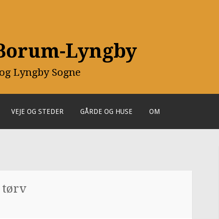
 Borum-Lyngby
 og Lyngby Sogne
VEJE OG STEDER
GÅRDE OG HUSE
OM
 tørv