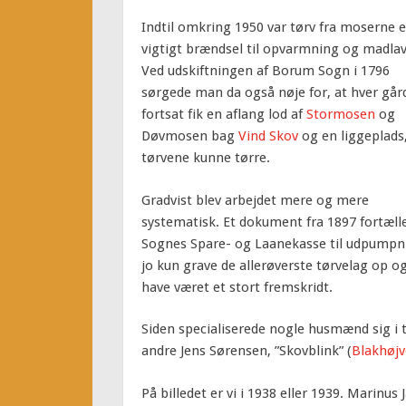
Indtil omkring 1950 var tørv fra moserne e
vigtigt brændsel til opvarmning og madla
Ved udskiftningen af Borum Sogn i 1796
sørgede man da også nøje for, at hver går
fortsat fik en aflang lod af
Stormosen
og
Døvmosen bag
Vind Skov
og en liggeplads
tørvene kunne tørre.
Gradvist blev arbejdet mere og mere
systematisk. Et dokument fra 1897 fortælle
Sognes Spare- og Laanekasse til udpumpn
jo kun grave de allerøverste tørvelag op
have været et stort fremskridt.
Siden specialiserede nogle husmænd sig i t
andre Jens Sørensen, ”Skovblink” (
Blakhøjv
På billedet er vi i 1938 eller 1939. Marin