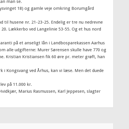
 kan man se.
 (Bysvinget 18) og gamle veje omkring Borumgård
d til husene nr. 21-23-25. Endelig er tre nu nedrevne
 20. Lækkerbo ved Langelinie 53-55. Og et hus nord
anti på et anseligt lån i Landbosparekassen Aarhus
m alle udgifterne: Murer Sørensen skulle have 770 og
e. Kristian Kristiansen fik 60 øre pr. meter grøft, han
k i Kongsvang ved Århus, kan vi læse. Men det duede
lev på 11.000 kr.
 Hvidkjær, Marius Rasmussen, Karl Jeppesen, slagter