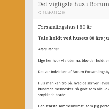
Det vigtigste hus i Boru
14. MARTS 2010
Forsamlingshus i 80 år
Tale holdt ved husets 80 års 
Kære venner
Lige her hvor vi sidder nu, blev der holdt e
Det var indvielsen af Borum Forsamlingsbyg
Hvis man kan tro på, hvad de skriver i av
hundrede mennesker så godt som alle voks
smykkede borde”.
Den største sammenkomst, som jeg personli