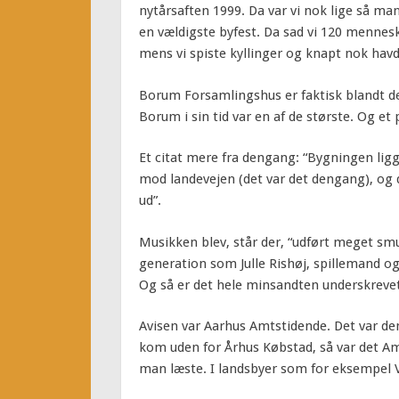
nytårsaften 1999. Da var vi nok lige så man
en vældigste byfest. Da sad vi 120 mennesk
mens vi spiste kyllinger og knapt nok havd
Borum Forsamlingshus er faktisk blandt d
Borum i sin tid var en af de største. Og et
Et citat mere fra dengang: “Bygningen lig
mod landevejen (det var det dengang), og
ud”.
Musikken blev, står der, “udført meget sm
generation som Julle Rishøj, spillemand o
Og så er det hele minsandten underskrevet
Avisen var Aarhus Amtstidende. Det var de
kom uden for Århus Købstad, så var det Am
man læste. I landsbyer som for eksempel V