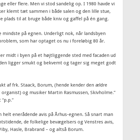
ge eller flere. Men vi stod sandelig op. I 1980 havde vi
er klemt tæt sammen i både salen og den lille stue,
e plads til at bruge både kniv og gaffel på én gang.
e mindste på egnen. Underligt nok, når landsbyen
 problem, som har optaget os nu i foreløbig 80 år.
ger midt i byen på et højtliggende sted med facaden ud
 den ligger smukt og bekvemt og tager sig meget godt
ukt af frk. Staack, Borum, (hende kender den ældre
g organist) og musiker Martin Rasmussen, Skivholme.”
 “p.p.”
n helt enerådende avis på Århus-egnen. Så snart man
tstidende, de folkelige bevægelsers og Venstres avis,
iby, Hasle, Brabrand – og altså Borum.