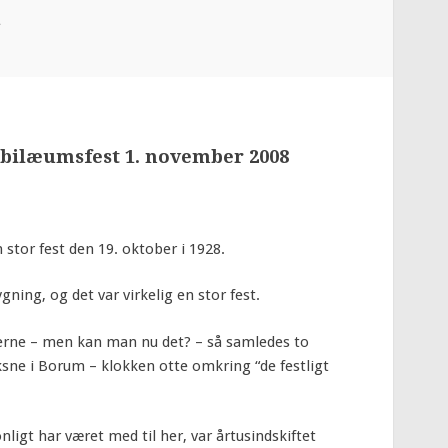
m
jubilæumsfest 1. november 2008
n stor fest den 19. oktober i 1928.
ning, og det var virkelig en stor fest.
iserne – men kan man nu det? – så samledes to
ne i Borum – klokken otte omkring “de festligt
gt har været med til her, var årtusindskiftet