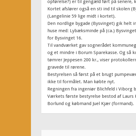
opførelse?) er til gengæld ført på senere,
Kortet afslører også en sti ind til skolen
(Langelinie 59 lige midt i kortet).
Den nordlige bygade (Bysvinget) gik helt in
huse med: Lybæksminde på (ca.) Bysvinget
for Bysvinget 16.
Til vandværket gav sognerådet kommunegar
og et mindre i Borum Sparekasse. Og så ko
tømrer Jeppesen 200 kr., viser protokollern
gravede til rørene.
Bestyrelsen så først på et brugt pumpevær
ikke til formålet. Man købte nyt.
Regningen fra ingeniør Blichfeld i Viborg b
Værkets første bestyrelse bestod af Laurs
Borlund og købmand Juel Kjær (formand).