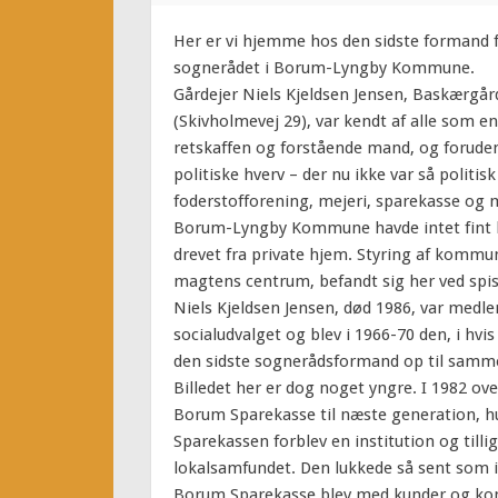
Her er vi hjemme hos den sidste formand 
sognerådet i Borum-Lyngby Kommune.
Gårdejer Niels Kjeldsen Jensen, Baskærgår
(Skivholmevej 29), var kendt af alle som en
retskaffen og forstående mand, og forude
politiske hverv – der nu ikke var så politisk
foderstofforening, mejeri, sparekasse og
Borum-Lyngby Kommune havde intet fint k
drevet fra private hjem. Styring af kommun
magtens centrum, befandt sig her ved spi
Niels Kjeldsen Jensen, død 1986, var medle
socialudvalget og blev i 1966-70 den, i hv
den sidste sognerådsformand op til samm
Billedet her er dog noget yngre. I 1982 ov
Borum Sparekasse til næste generation, h
Sparekassen forblev en institution og till
lokalsamfundet. Den lukkede så sent som 
Borum Sparekasse blev med kunder og konti