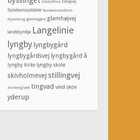
bysvinget
Eshøjvej
dobbelthus
fastelavnssoldater
fastelavnstradition
glamhøjvej
frijsenborg
glamhøjgård
Langelinie
landsbymiljø
lyngby
lyngbygård
lyngbygårdsvej
lyngbygård å
lyngby skole
lyngby kirke
stillingvej
skivholmevej
tingvad
vind skov
storkesig bæk
yderup