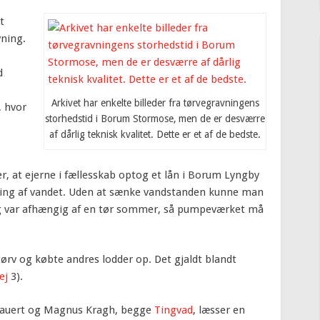
t
vning.
d
Arkivet har enkelte billeder fra tørvegravningens
, hvor
storhedstid i Borum Stormose, men de er desværre
af dårlig teknisk kvalitet. Dette er et af de bedste.
r, at ejerne i fællesskab optog et lån i Borum Lyngby
ing af vandet. Uden at sænke vandstanden kunne man
 og var afhængig af en tør sommer, så pumpeværket må
ørv og købte andres lodder op. Det gjaldt blandt
ej
3).
us Jauert og Magnus Kragh, begge
Tingvad
, læsser en