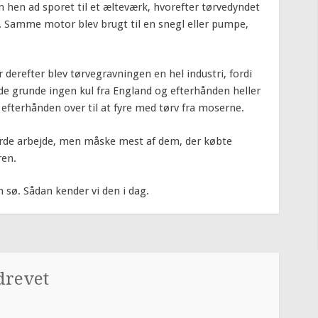
hen ad sporet til et ælteværk, hvorefter tørvedyndet
n. Samme motor blev brugt til en snegl eller pumpe,
r derefter blev tørvegravningen en hel industri, fordi
 grunde ingen kul fra England og efterhånden heller
 efterhånden over til at fyre med tørv fra moserne.
årde arbejde, men måske mest af dem, der købte
ren.
sø. Sådan kender vi den i dag.
drevet