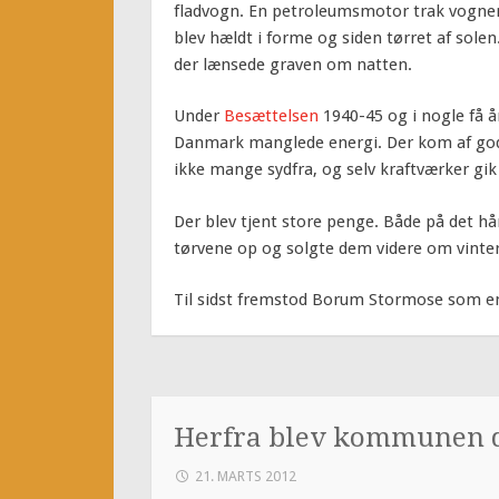
fladvogn. En petroleumsmotor trak vognen 
blev hældt i forme og siden tørret af sole
der lænsede graven om natten.
Under
Besættelsen
1940-45 og i nogle få å
Danmark manglede energi. Der kom af gode
ikke mange sydfra, og selv kraftværker gik
Der blev tjent store penge. Både på det h
tørvene op og solgte dem videre om vinte
Til sidst fremstod Borum Stormose som en 
Herfra blev kommunen 
21. MARTS 2012