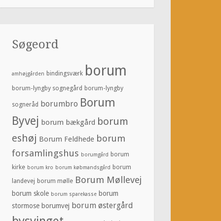
Søgeord
borum
bindingsværk
amhøjgården
borum-lyngby sognegård
borum-lyngby
Borum
borumbro
sogneråd
Byvej
borum
borum bækgård
eshøj
borum
Borum Feldhede
forsamlingshus
borum
borumgård
kirke
borum
borum kro
borum købmandsgård
Borum Møllevej
landevej
borum mølle
borum skole
borum
borum sparekasse
borum østergård
stormose
borumvej