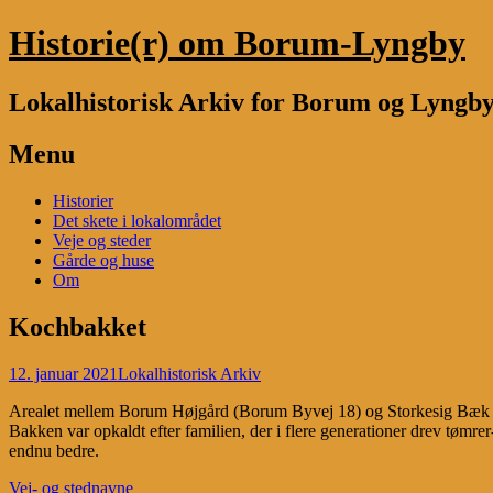
Historie(r) om Borum-Lyngby
Lokalhistorisk Arkiv for Borum og Lyngb
Menu
Skip
Historier
to
Det skete i lokalområdet
content
Veje og steder
Gårde og huse
Om
Kochbakket
12. januar 2021
Lokalhistorisk Arkiv
Arealet mellem Borum Højgård (Borum Byvej 18) og Storkesig Bæk in
Bakken var opkaldt efter familien, der i flere generationer drev tø
endnu bedre.
Vej- og stednavne