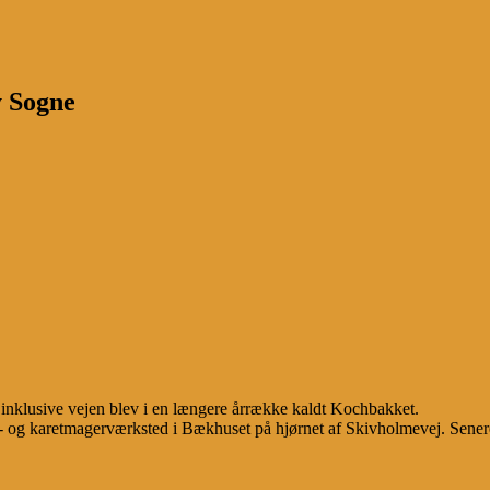
y Sogne
klusive vejen blev i en længere årrække kaldt Kochbakket.
mrer- og karetmagerværksted i Bækhuset på hjørnet af Skivholmevej. S