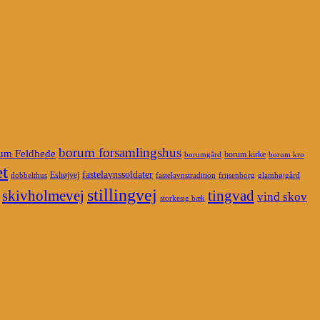
borum forsamlingshus
um Feldhede
borum kirke
borumgård
borum kro
t
fastelavnssoldater
Eshøjvej
dobbelthus
fastelavnstradition
frijsenborg
glamhøjgård
stillingvej
skivholmevej
tingvad
vind skov
storkesig bæk