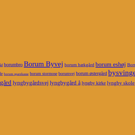
Borum Byvej
borum eshøj
borumbro
borum bækgård
Bor
åd
bysvinge
borum østergård
le
borum stormose
borumvej
borum sparekasse
gård
lyngbygårdsvej
lyngbygård å
lyngby skole
lyngby kirke