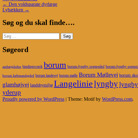
Post
←
Den voldsparate dyrlæge
Lybækken
→
navigation
Søg og du skal finde….
Søg
efter:
Søgeord
borum
bindingsværk
borum-lyngby sognegård
borum-lyngby sogner
amhøjgården
Borum Møllevej
borum sko
borum landevej
borum mølle
borum købmandsgård
Langelinie
lyngby
lyngby
glamhøjvej
landsbymiljø
yderup
Proudly powered by WordPress
|
Theme: Motif by
WordPress.com
.