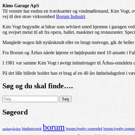
Kims Garage ApS
Til venstre har endnu en iværksætter og vindmøllemand, Kim Vogt, o
vej til den store virksomhed
Borum Industri
.
Kim Vogt begyndte at bikse som selvlært smed hjemme i garagen ved 
og svejset metal til alt fra opera, ballet, maskiner og restauranter. S
Manglede nogen lidt nytårskrudt eller en brugt rustvogn, gik de hell
Fra Borum og Århus nåede løjerne et højdepunkt med 10 ansatte i Fall
I 1981 var samme Kim Vogt i øvrigt initiativtager til Århus-området
På det lille billede holder han et brag af en 40 års fødselsdagsfest i 
Søg og du skal finde….
Søg
efter:
Søgeord
borum
bindingsværk
borum-lyngby sognegård
borum-lyngby sogner
amhøjgården