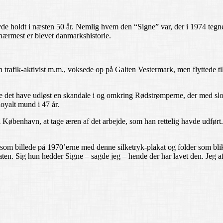
vde holdt i næsten 50 år. Nemlig hvem den “Signe” var, der i 1974 teg
 nærmest er blevet danmarkshistorie.
en trafik-aktivist m.m., voksede op på Galten Vestermark, men flyttede t
 det have udløst en skandale i og omkring Rødstrømperne, der med sloga
oyalt mund i 47 år.
København, at tage æren af det arbejde, som han rettelig havde udført.
 som billede på 1970’erne med denne silketryk-plakat og folder som bli
katen. Sig hun hedder Signe – sagde jeg – hende der har lavet den. Jeg a