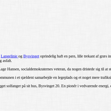
m
Langelinie
og
Bysvinget
oprindelig haft en pæn, lille trekant af græs
 asfalt.
age Hansen, socialdemokraternes veteran, da nogen dristede sig til at 
munen i et sjældent samarbejde en legeplads og et noget mere trafiksik
gget solfanger på sit hus, Bysvinget 20. En pionér i vedvarende energi, d