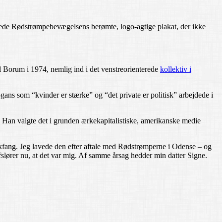
nede Rødstrømpebevægelsens berømte, logo-agtige plakat, der ikke
il Borum i 1974, nemlig ind i det venstreorienterede
kollektiv i
ns som “kvinder er stærke” og “det private er politisk” arbejdede i
 Han valgte det i grunden ærkekapitalistiske, amerikanske medie
kfang. Jeg lavede den efter aftale med Rødstrømperne i Odense – og
fslører nu, at det var mig. Af samme årsag hedder min datter Signe.