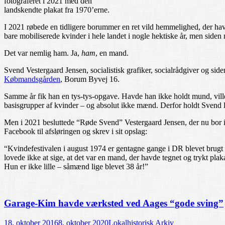
fotograferet i 2021 med den
landskendte plakat fra 1970’erne.
I 2021 røbede en tidligere borummer en ret vild hemmelighed, der ha
bare mobiliserede kvinder i hele landet i nogle hektiske år, men siden
Det var nemlig ham. Ja,
ham
, en mand.
Svend Vestergaard Jensen, socialistisk grafiker, socialrådgiver og sid
Købmandsgården
, Borum Byvej 16.
Samme år fik han en tys-tys-opgave. Havde han ikke holdt mund, ville
basisgrupper af kvinder – og absolut ikke mænd. Derfor holdt Svend l
Men i 2021 besluttede “Røde Svend” Vestergaard Jensen, der nu bor i 
Facebook til afsløringen og skrev i sit opslag:
“
Kvindefestivalen i august 1974 er gentagne gange i DR blevet brugt
lovede ikke at sige, at det var en mand, der havde tegnet og trykt pla
Hun er ikke lille – såmænd lige blevet 38 år!”
Garage-Kim havde værksted ved Aages “gode sving”
18. oktober 2016
8. oktober 2020
Lokalhistorisk Arkiv