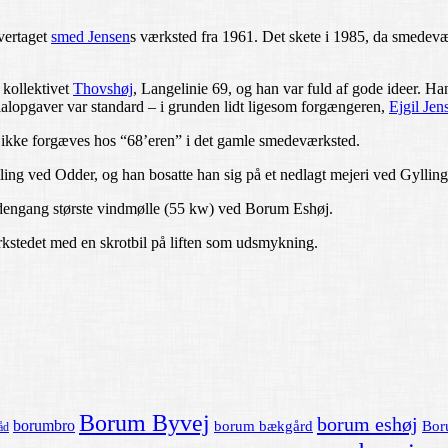
vertaget
smed Jensen
s værksted fra 1961. Det skete i 1985, da smedevær
kollektivet
Thovshøj
, Langelinie 69, og han var fuld af gode ideer. Ha
pecialopgaver var standard – i grunden lidt ligesom forgængeren,
Ejgil Jen
er ikke forgæves hos “68’eren” i det gamle smedeværksted.
ing ved Odder, og han bosatte han sig på et nedlagt mejeri ved Gylling
s dengang største vindmølle (55 kw) ved Borum Eshøj.
værkstedet med en skrotbil på liften som udsmykning.
Borum Byvej
borum eshøj
borumbro
borum bækgård
Bor
åd