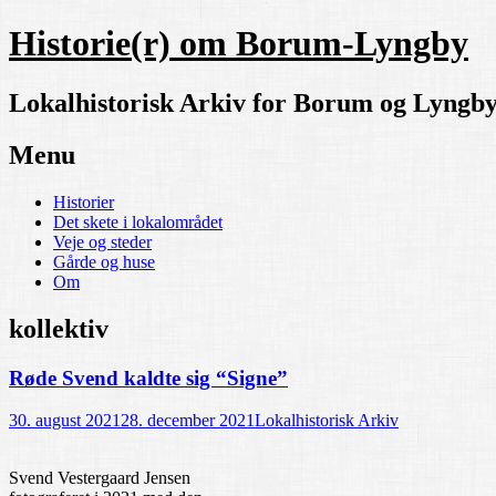
Historie(r) om Borum-Lyngby
Lokalhistorisk Arkiv for Borum og Lyngb
Menu
Skip
Historier
to
Det skete i lokalområdet
content
Veje og steder
Gårde og huse
Om
kollektiv
Røde Svend kaldte sig “Signe”
30. august 2021
28. december 2021
Lokalhistorisk Arkiv
Svend Vestergaard Jensen