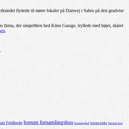
kstedet flyttede til større lokaler på Damvej i Sabro på den gradvise
ns firma, der simpelthen hed Kims Garage, tryllede med bøjet, skåret
sen
.
.
borum forsamlingshus
um Feldhede
borum kirke
borumgård
borum kro