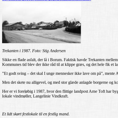
Trekanten i 1987. Foto: Stig Andersen
Sikke en flade asfalt, der lå i Borum. Faktisk havde Trekanten melle
Kommunes tid blev der ikke råd til at klippe græs, og det hele fik et lag
”Et godt sving – det skal I unge mennesker ikke lave om på”, mente A
Men det skete nu alligevel, og med stor glæde anlagde borgerne og kom
Her er vi foreløbig i 1987, hvor den flittige landpost Arne Toft har by
lokale vindmøller, Langelinie Vindkraft.
Et lidt skørt festlokale til en festlig mand.