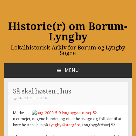
Historie(r) om Borum-
Lyngby
Lokalhistorisk Arkiv for Borum og Lyngby
Sogne
MENU
SKIP
TO
CONTENT
Så skal høsten i hus
16. OKTOBER 2016
Marke
n er mejet, negene bundet, og nu er høstvogn og folk klar til at
køre høsten i hus på
Lyngby Østergård
, Lyngbygårdsvej 52.