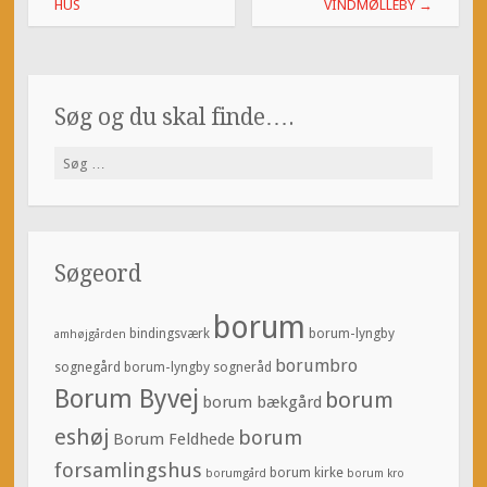
navigation
HUS
VINDMØLLEBY
→
Søg og du skal finde….
Søg
efter:
Søgeord
borum
bindingsværk
borum-lyngby
amhøjgården
borumbro
sognegård
borum-lyngby sogneråd
Borum Byvej
borum
borum bækgård
eshøj
borum
Borum Feldhede
forsamlingshus
borum kirke
borumgård
borum kro