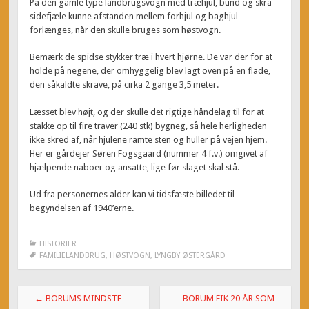
På den gamle type landbrugsvogn med træhjul, bund og skrå
sidefjæle kunne afstanden mellem forhjul og baghjul
forlænges, når den skulle bruges som høstvogn.
Bemærk de spidse stykker træ i hvert hjørne. De var der for at
holde på negene, der omhyggelig blev lagt oven på en flade,
den såkaldte skrave, på cirka 2 gange 3,5 meter.
Læsset blev højt, og der skulle det rigtige håndelag til for at
stakke op til fire traver (240 stk) bygneg, så hele herligheden
ikke skred af, når hjulene ramte sten og huller på vejen hjem.
Her er gårdejer Søren Fogsgaard (nummer 4 f.v.) omgivet af
hjælpende naboer og ansatte, lige før slaget skal stå.
Ud fra personernes alder kan vi tidsfæste billedet til
begyndelsen af 1940’erne.
HISTORIER
FAMILIELANDBRUG
,
HØSTVOGN
,
LYNGBY ØSTERGÅRD
Post
←
BORUMS MINDSTE
BORUM FIK 20 ÅR SOM