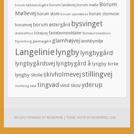
Borum
borum landevej
borum mølle
borum købmandsgård
Møllevej
borum skole
borum stormose
borum sparekasse
bysvinget
borum østergård
borumvej
fastelavnssoldater
Eshøjvej
dobbelthus
fastelavnstradition
glamhøjvej
landsbymiljø
frijsenborg
glamhøjgård
Langelinie
lyngby
lyngbygård
lyngbygårdsvej
lyngbygård å
lyngby kirke
stillingvej
skivholmevej
lyngby skole
tingvad
yderup
vind skov
storkesig bæk
PROUDLY POWERED BY WORDPRESS
|
THEME: MOTIF BY
WORDPRESS.COM
.