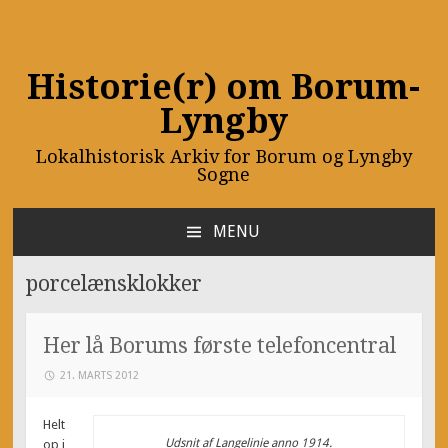
Historie(r) om Borum-
Lyngby
Lokalhistorisk Arkiv for Borum og Lyngby
Sogne
MENU
SKIP
TO
porcelænsklokker
CONTENT
Her lå Borums første telefoncentral
21. MARTS 2012
Helt
Udsnit af Langelinie anno 1914.
op i