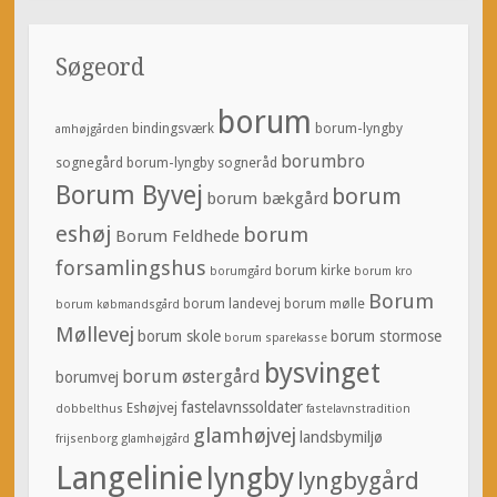
Søgeord
borum
bindingsværk
borum-lyngby
amhøjgården
borumbro
sognegård
borum-lyngby sogneråd
Borum Byvej
borum
borum bækgård
eshøj
borum
Borum Feldhede
forsamlingshus
borum kirke
borumgård
borum kro
Borum
borum landevej
borum mølle
borum købmandsgård
Møllevej
borum skole
borum stormose
borum sparekasse
bysvinget
borum østergård
borumvej
fastelavnssoldater
Eshøjvej
dobbelthus
fastelavnstradition
glamhøjvej
landsbymiljø
frijsenborg
glamhøjgård
Langelinie
lyngby
lyngbygård