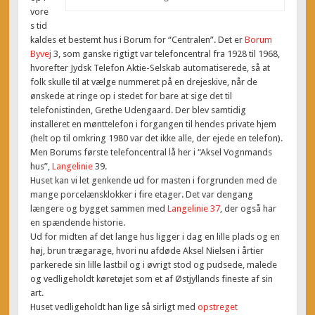
vore
s tid
kaldes et bestemt hus i Borum for “Centralen”. Det er
Borum
Byvej
3, som ganske rigtigt var telefoncentral fra 1928 til 1968,
hvorefter Jydsk Telefon Aktie-Selskab automatiserede, så at
folk skulle til at vælge nummeret på en drejeskive, når de
ønskede at ringe op i stedet for bare at sige det til
telefonistinden, Grethe Udengaard. Der blev samtidig
installeret en mønttelefon i forgangen til hendes private hjem
(helt op til omkring 1980 var det ikke alle, der ejede en telefon).
Men Borums første telefoncentral lå her i “Aksel Vognmands
hus”,
Langelinie
39.
Huset kan vi let genkende ud for masten i forgrunden med de
mange porcelænsklokker i fire etager. Det var dengang
længere og bygget sammen med
Langelinie 37
, der også har
en spændende historie.
Ud for midten af det lange hus ligger i dag en lille plads og en
høj, brun trægarage, hvori nu afdøde Aksel Nielsen i årtier
parkerede sin lille lastbil og i øvrigt stod og pudsede, malede
og vedligeholdt køretøjet som et af Østjyllands fineste af sin
art.
Huset vedligeholdt han lige så sirligt med
opstreget