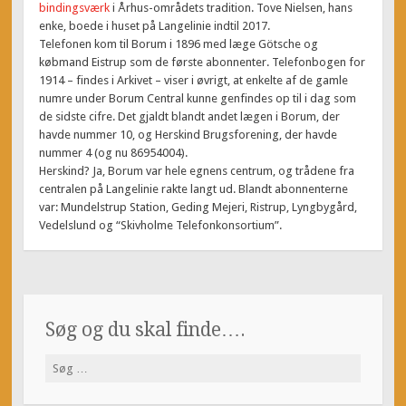
bindingsværk
i Århus-områdets tradition. Tove Nielsen, hans
enke, boede i huset på Langelinie indtil 2017.
Telefonen kom til Borum i 1896 med læge Götsche og
købmand Eistrup som de første abonnenter. Telefonbogen for
1914 – findes i Arkivet – viser i øvrigt, at enkelte af de gamle
numre under Borum Central kunne genfindes op til i dag som
de sidste cifre. Det gjaldt blandt andet lægen i Borum, der
havde nummer 10, og Herskind Brugsforening, der havde
nummer 4 (og nu 86954004).
Herskind? Ja, Borum var hele egnens centrum, og trådene fra
centralen på Langelinie rakte langt ud. Blandt abonnenterne
var: Mundelstrup Station, Geding Mejeri, Ristrup, Lyngbygård,
Vedelslund og “Skivholme Telefonkonsortium”.
Søg og du skal finde….
Søg
efter: