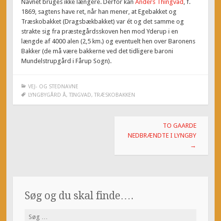
Navnet bruges ikke længere. Derfor kan
Anders Thingvad
, f.
1869, sagtens have ret, når han mener, at Egebakket og
Træskobakket (Dragsbækbakket) var ét og det samme og
strakte sig fra præstegårdsskoven hen mod Yderup i en
længde af 4000 alen (2,5 km.) og eventuelt hen over Baronens
Bakker (de må være bakkerne ved det tidligere baroni
Mundelstrupgård i Fårup Sogn).
VEJ- OG STEDNAVNE
LYNGBYGÅRD Å
,
TINGVAD
,
TRÆSKOBAKKEN
Post
TO GAARDE
navigation
NEDBRÆNDTE I LYNGBY
→
Søg og du skal finde….
Søg