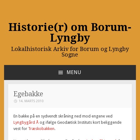
Historie(r) om Borum-
Lyngby
Lokalhistorisk Arkiv for Borum og Lyngby
Sogne
MENU
SKIP
TO
CONTENT
Egebakke
14. MARTS 2010
En bakke på en sydvendt skråning ned mod engene ved
Lyngbygård Å
og ifølge Geodætisk Instituts kort beliggende
vest for
Træskobakken
.