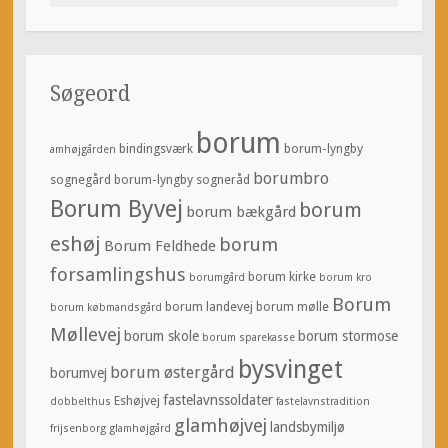
efter:
Søgeord
borum
bindingsværk
borum-lyngby
amhøjgården
borumbro
sognegård
borum-lyngby sogneråd
Borum Byvej
borum
borum bækgård
eshøj
borum
Borum Feldhede
forsamlingshus
borum kirke
borumgård
borum kro
Borum
borum landevej
borum mølle
borum købmandsgård
Møllevej
borum skole
borum stormose
borum sparekasse
bysvinget
borum østergård
borumvej
fastelavnssoldater
Eshøjvej
dobbelthus
fastelavnstradition
glamhøjvej
landsbymiljø
frijsenborg
glamhøjgård