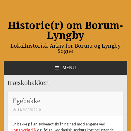
Historie(r) om Borum-
Lyngby
Lokalhistorisk Arkiv for Borum og Lyngby
Sogne
MENU
SKIP
TO
træskobakken
CONTENT
Egebakke
14. MARTS 2010
En bakke på en sydvendt skråning ned mod engene ved
Lyngbygård Å
og ifølge Geodætisk Instituts kort beliggende