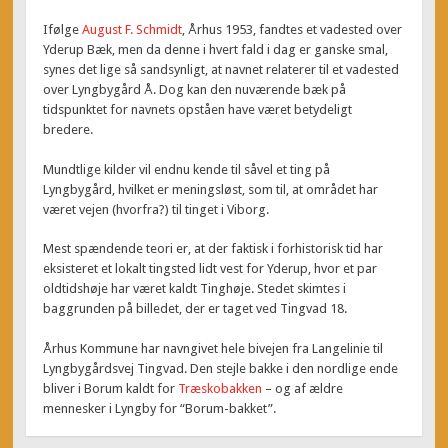
Ifølge
August F. Schmidt
, Århus 1953, fandtes et vadested over
Yderup Bæk, men da denne i hvert fald i dag er ganske smal,
synes det lige så sandsynligt, at navnet relaterer til et vadested
over Lyngbygård Å. Dog kan den nuværende bæk på
tidspunktet for navnets opståen have været betydeligt
bredere.
Mundtlige kilder vil endnu kende til såvel et ting på
Lyngbygård, hvilket er meningsløst, som til, at området har
været vejen (hvorfra?) til tinget i Viborg.
Mest spændende teori er, at der faktisk i forhistorisk tid har
eksisteret et lokalt tingsted lidt vest for Yderup, hvor et par
oldtidshøje har været kaldt Tinghøje. Stedet skimtes i
baggrunden på billedet, der er taget ved Tingvad 18.
Århus Kommune har navngivet hele bivejen fra Langelinie til
Lyngbygårdsvej Tingvad. Den stejle bakke i den nordlige ende
bliver i Borum kaldt for
Træskobakken
– og af ældre
mennesker i Lyngby for “Borum-bakket”.