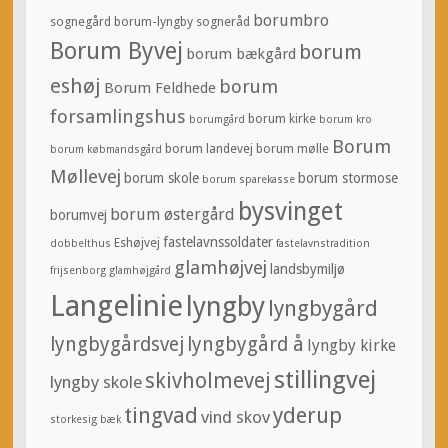
borumbro
sognegård
borum-lyngby sogneråd
Borum Byvej
borum
borum bækgård
eshøj
borum
Borum Feldhede
forsamlingshus
borum kirke
borumgård
borum kro
Borum
borum landevej
borum mølle
borum købmandsgård
Møllevej
borum skole
borum stormose
borum sparekasse
bysvinget
borum østergård
borumvej
fastelavnssoldater
Eshøjvej
dobbelthus
fastelavnstradition
glamhøjvej
landsbymiljø
frijsenborg
glamhøjgård
Langelinie
lyngby
lyngbygård
lyngbygårdsvej
lyngbygård å
lyngby kirke
stillingvej
skivholmevej
lyngby skole
tingvad
yderup
vind skov
storkesig bæk