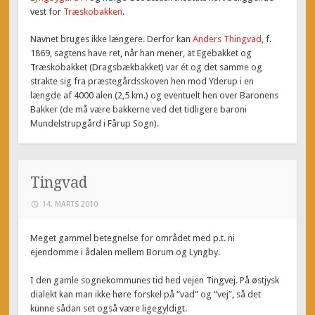
vest for
Træskobakken
.
Navnet bruges ikke længere. Derfor kan
Anders Thingvad
, f.
1869, sagtens have ret, når han mener, at Egebakket og
Træskobakket (Dragsbækbakket) var ét og det samme og
strakte sig fra præstegårdsskoven hen mod Yderup i en
længde af 4000 alen (2,5 km.) og eventuelt hen over Baronens
Bakker (de må være bakkerne ved det tidligere baroni
Mundelstrupgård i Fårup Sogn).
Tingvad
14. MARTS 2010
Meget gammel betegnelse for området med p.t. ni
ejendomme i ådalen mellem Borum og Lyngby.
I den gamle sognekommunes tid hed vejen Tingvej. På østjysk
dialekt kan man ikke høre forskel på “vad” og “vej”, så det
kunne sådan set også være ligegyldigt.