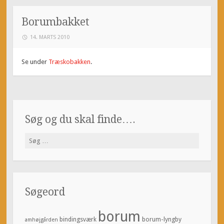
Borumbakket
14. MARTS 2010
Se under
Træskobakken
.
Søg og du skal finde….
Søg
efter:
Søgeord
borum
bindingsværk
borum-lyngby
amhøjgården