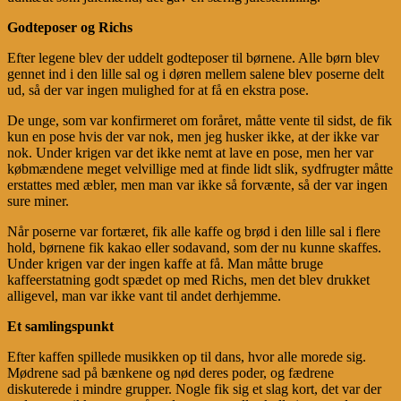
Godteposer og Richs
Efter legene blev der uddelt godteposer til børnene. Alle børn blev
gennet ind i den lille sal og i døren mellem salene blev poserne delt
ud, så der var ingen mulighed for at få en ekstra pose.
De unge, som var konfirmeret om foråret, måtte vente til sidst, de fik
kun en pose hvis der var nok, men jeg husker ikke, at der ikke var
nok. Under krigen var det ikke nemt at lave en pose, men her var
købmændene meget velvillige med at finde lidt slik, sydfrugter måtte
erstattes med æbler, men man var ikke så forvænte, så der var ingen
sure miner.
Når poserne var fortæret, fik alle kaffe og brød i den lille sal i flere
hold, børnene fik kakao eller sodavand, som der nu kunne skaffes.
Under krigen var der ingen kaffe at få. Man måtte bruge
kaffeerstatning godt spædet op med Richs, men det blev drukket
alligevel, man var ikke vant til andet derhjemme.
Et samlingspunkt
Efter kaffen spillede musikken op til dans, hvor alle morede sig.
Mødrene sad på bænkene og nød deres poder, og fædrene
diskuterede i mindre grupper. Nogle fik sig et slag kort, det var der