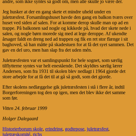
andre, som ikke syntes så godt om, men alle skulle jo være der.
Jeg husker at der en gang skete et mindre uheld under en
juletræsfest. Forsamlingshuset havde den gang en balkon tværs over
huset ved siden af salen. For at komme derop skulle man op ad en
trappe. På balkonen sad nogle og kikkede på, hvad der skete nede i
salen, og nogle børn morede sig med at lege deroppe. Af ukendte
årsager faldt en dreng ned ad trappen og fik en ret stor flænge i sit
baghoved, så han måtte på skadestuen for at få det syet sammen. Det
gav en del uro, men han slap fra det uden mén.
Juletræsfesten var et samlingspunkt for hele sognet, som særlig
tilflytterne syntes var helt enestående. Det skyldtes særlig lærer
Andersen, som fra 1931 til skolen blev nedlagt i 1964 gjorde det
store arbejde for at få det til at gå så godt, som det gjorde.
Efter skolens nedlæggelse gik juletræsfesten i stå i flere år, indtil
Borgerforeningen tog den op igen, men det blev ikke det samme
som før.
Vitten 24. februar 1999
Holger Dalegaard
Historier
borum skole
,
erindring
,
godtepose
,
juletræsfest
,
juletræskomité
,
richs