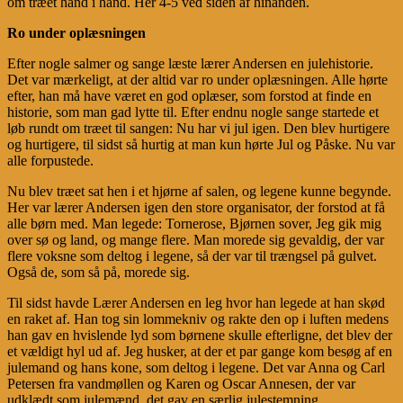
om træet hånd i hånd. Her 4-5 ved siden af hinanden.
Ro under oplæsningen
Efter nogle salmer og sange læste lærer Andersen en julehistorie.
Det var mærkeligt, at der altid var ro under oplæsningen. Alle hørte
efter, han må have været en god oplæser, som forstod at finde en
historie, som man gad lytte til. Efter endnu nogle sange startede et
løb rundt om træet til sangen: Nu har vi jul igen. Den blev hurtigere
og hurtigere, til sidst så hurtig at man kun hørte Jul og Påske. Nu var
alle forpustede.
Nu blev træet sat hen i et hjørne af salen, og legene kunne begynde.
Her var lærer Andersen igen den store organisator, der forstod at få
alle børn med. Man legede: Tornerose, Bjørnen sover, Jeg gik mig
over sø og land, og mange flere. Man morede sig gevaldig, der var
flere voksne som deltog i legene, så der var til trængsel på gulvet.
Også de, som så på, morede sig.
Til sidst havde Lærer Andersen en leg hvor han legede at han skød
en raket af. Han tog sin lommekniv og rakte den op i luften medens
han gav en hvislende lyd som børnene skulle efterligne, det blev der
et vældigt hyl ud af. Jeg husker, at der et par gange kom besøg af en
julemand og hans kone, som deltog i legene. Det var Anna og Carl
Petersen fra vandmøllen og Karen og Oscar Annesen, der var
udklædt som julemænd, det gav en særlig julestemning.