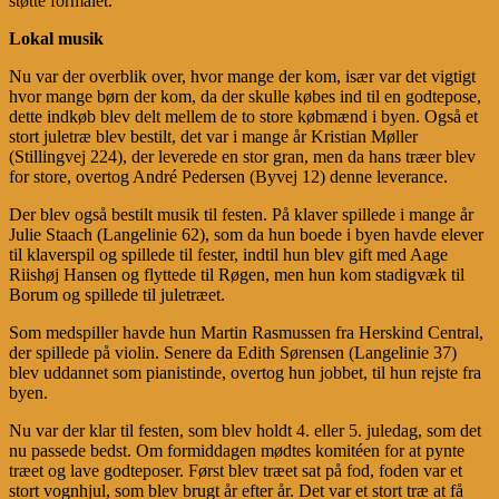
støtte formålet.
Lokal musik
Nu var der overblik over, hvor mange der kom, især var det vigtigt
hvor mange børn der kom, da der skulle købes ind til en godtepose,
dette indkøb blev delt mellem de to store købmænd i byen. Også et
stort juletræ blev bestilt, det var i mange år Kristian Møller
(Stillingvej 224), der leverede en stor gran, men da hans træer blev
for store, overtog André Pedersen (Byvej 12) denne leverance.
Der blev også bestilt musik til festen. På klaver spillede i mange år
Julie Staach (Langelinie 62), som da hun boede i byen havde elever
til klaverspil og spillede til fester, indtil hun blev gift med Aage
Riishøj Hansen og flyttede til Røgen, men hun kom stadigvæk til
Borum og spillede til juletræet.
Som medspiller havde hun Martin Rasmussen fra Herskind Central,
der spillede på violin. Senere da Edith Sørensen (Langelinie 37)
blev uddannet som pianistinde, overtog hun jobbet, til hun rejste fra
byen.
Nu var der klar til festen, som blev holdt 4. eller 5. juledag, som det
nu passede bedst. Om formiddagen mødtes komitéen for at pynte
træet og lave godteposer. Først blev træet sat på fod, foden var et
stort vognhjul, som blev brugt år efter år. Det var et stort træ at få