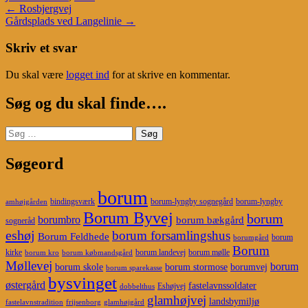
Post
←
Rosbjergvej
Gårdsplads ved Langelinie
→
navigation
Skriv et svar
Du skal være
logget ind
for at skrive en kommentar.
Søg og du skal finde….
Søg
efter:
Søgeord
borum
bindingsværk
borum-lyngby sognegård
borum-lyngby
amhøjgården
Borum Byvej
borum
borumbro
borum bækgård
sogneråd
eshøj
borum forsamlingshus
Borum Feldhede
borum
borumgård
Borum
kirke
borum landevej
borum mølle
borum kro
borum købmandsgård
Møllevej
borum
borum skole
borum stormose
borumvej
borum sparekasse
bysvinget
østergård
fastelavnssoldater
Eshøjvej
dobbelthus
glamhøjvej
landsbymiljø
fastelavnstradition
frijsenborg
glamhøjgård