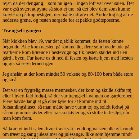
rejst, da der dengang – som nu igen – ingen loft var over salen. Det
var også svært at pynte så stort et træ, så det blev dem som kunne
kravle op på trappestigen, der måtte udføre det. Andre tog sig af de
nederste grene, og resten sørgede for at pakke godteposerne.
Trængsel i gangen
Når klokken blev 19, var det øjeblik kommet, da festen kunne
begynde. Alle kom næsten på samme tid, flere som boede ude på
markerne kom kørende i hestevogn og fik hesten staldet ind i en
gård i byen. Far kørte os tit ned til festen og kørte hjem med hesten
og gik så selv derned igen.
Jeg anslår, at der kom mindst 50 voksne og 80-100 børn både store
og små.
Det var en frygtelig masse mennesker, der kom og skulle skifte tøj
eller i hvert fald fodtøj, så der var trængsel i gangen og garderoben.
Flere havde langt at gå eller køre for at komme ind til
forsamlingshuset, så man måtte have varmt tøj og solidt fodtøj på
såsom gummistøvler eller træskostøvler og så skifte til festtøj, når
man kom frem.
Så kom vi ind i salen, hvor træet var tændt og næsten alle gik rundt
om træet og sang julesalmer og julesange. Ikke som hjemme rundt