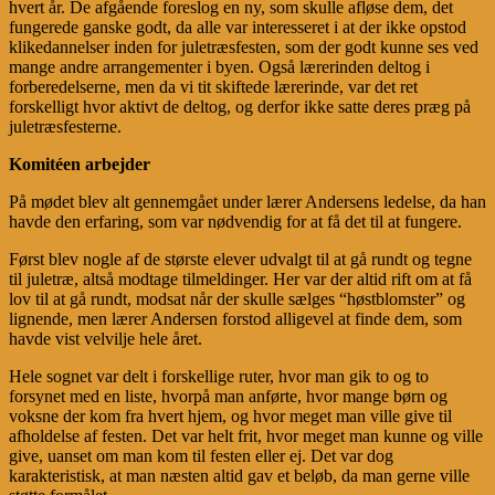
hvert år. De afgående foreslog en ny, som skulle afløse dem, det
fungerede ganske godt, da alle var interesseret i at der ikke opstod
klikedannelser inden for juletræsfesten, som der godt kunne ses ved
mange andre arrangementer i byen. Også lærerinden deltog i
forberedelserne, men da vi tit skiftede lærerinde, var det ret
forskelligt hvor aktivt de deltog, og derfor ikke satte deres præg på
juletræsfesterne.
Komitéen arbejder
På mødet blev alt gennemgået under lærer Andersens ledelse, da han
havde den erfaring, som var nødvendig for at få det til at fungere.
Først blev nogle af de største elever udvalgt til at gå rundt og tegne
til juletræ, altså modtage tilmeldinger. Her var der altid rift om at få
lov til at gå rundt, modsat når der skulle sælges “høstblomster” og
lignende, men lærer Andersen forstod alligevel at finde dem, som
havde vist velvilje hele året.
Hele sognet var delt i forskellige ruter, hvor man gik to og to
forsynet med en liste, hvorpå man anførte, hvor mange børn og
voksne der kom fra hvert hjem, og hvor meget man ville give til
afholdelse af festen. Det var helt frit, hvor meget man kunne og ville
give, uanset om man kom til festen eller ej. Det var dog
karakteristisk, at man næsten altid gav et beløb, da man gerne ville