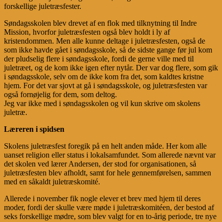
forskellige juletræsfester.
Søndagsskolen blev drevet af en flok med tilknytning til Indre
Mission, hvorfor juletræsfesten også blev holdt i ly af
kristendommen. Men alle kunne deltage i juletræsfesten, også de
som ikke havde gået i søndagsskole, så de sidste gange før jul kom
der pludselig flere i søndagsskole, fordi de gerne ville med til
juletræet, og de kom ikke igen efter nytår. Der var dog flere, som gik
i søndagsskole, selv om de ikke kom fra det, som kaldtes kristne
hjem. For det var sjovt at gå i søndagsskole, og juletræsfesten var
også fornøjelig for dem, som deltog.
Jeg var ikke med i søndagsskolen og vil kun skrive om skolens
juletræ.
Læreren i spidsen
Skolens juletræsfest foregik på en helt anden måde. Her kom alle
uanset religion eller status i lokalsamfundet. Som allerede nævnt var
det skolen ved lærer Andersen, der stod for organisationen, så
juletræsfesten blev afholdt, samt for hele gennemførelsen, sammen
med en såkaldt juletræskomité.
Allerede i november fik nogle elever et brev med hjem til deres
moder, fordi der skulle være møde i juletræskomitéen, der bestod af
seks forskellige mødre, som blev valgt for en to-årig periode, tre nye