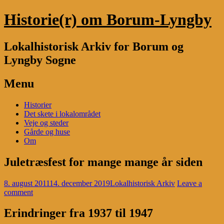
Historie(r) om Borum-Lyngby
Lokalhistorisk Arkiv for Borum og
Lyngby Sogne
Menu
Skip
Historier
to
Det skete i lokalområdet
content
Veje og steder
Gårde og huse
Om
Juletræsfest for mange mange år siden
8. august 2011
14. december 2019
Lokalhistorisk Arkiv
Leave a
comment
Erindringer fra 1937 til 1947