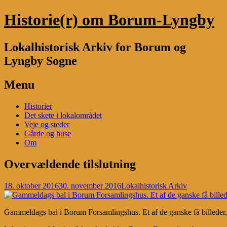
Historie(r) om Borum-Lyngby
Lokalhistorisk Arkiv for Borum og
Lyngby Sogne
Menu
Skip
Historier
to
Det skete i lokalområdet
content
Veje og steder
Gårde og huse
Om
Overvældende tilslutning
18. oktober 2016
30. november 2016
Lokalhistorisk Arkiv
Gammeldags bal i Borum Forsamlingshus. Et af de ganske få billeder, 