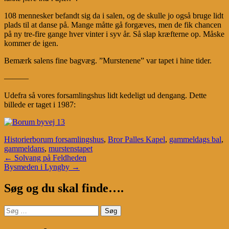
108 mennesker befandt sig da i salen, og de skulle jo også bruge lidt
plads til at danse på. Mange måtte gå forgæves, men de fik chancen
på ny tre-fire gange hver vinter i syv år. Så slap kræfterne op. Måske
kommer de igen.
Bemærk salens fine bagvæg. ”Murstenene” var tapet i hine tider.
———
Udefra så vores forsamlingshus lidt kedeligt ud dengang. Dette
billede er taget i 1987:
Historier
borum forsamlingshus
,
Bror Palles Kapel
,
gammeldags bal
,
gammeldans
,
murstenstapet
Post
←
Solvang på Feldheden
Bysmeden i Lyngby
→
navigation
Søg og du skal finde….
Søg
efter: