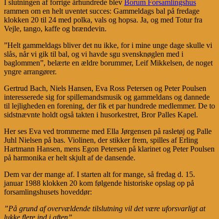
I slutningen af forrige århundrede blev
Borum Forsamlingshus
rammen om en helt uventet succes: Gammeldags bal på fredage
klokken 20 til 24 med polka, vals og hopsa. Ja, og med Totur fra
Vejle, tango, kaffe og brændevin.
”Helt gammeldags bliver det nu ikke, for i mine unge dage skulle vi
slås, når vi gik til bal, og vi havde sgu svensknøglen med i
baglommen”, belærte en ældre borummer, Leif Mikkelsen, de noget
yngre arrangører.
Gertrud Bach, Niels Hansen, Eva Ross Petersen og Peter Poulsen
interesserede sig for spillemandsmusik og gammeldans og dannede
til lejligheden en forening, der fik et par hundrede medlemmer. De to
sidstnævnte holdt også takten i husorkestret, Bror Palles Kapel.
Her ses Eva ved trommerne med Ella Jørgensen på rasletøj og Palle
Juhl Nielsen på bas. Violinen, der stikker frem, spilles af Erling
Hartmann Hansen, mens Egon Petersen på klarinet og Peter Poulsen
på harmonika er helt skjult af de dansende.
Dem var der mange af. I starten alt for mange, så fredag d. 15.
januar 1988 klokken 20 kom følgende historiske opslag op på
forsamlingshusets hoveddør:
”På grund af overvældende tilslutning vil det være uforsvarligt at
lukke flere ind i aften”
.