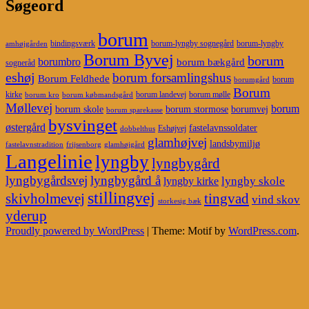
Søgeord
borum
bindingsværk
borum-lyngby sognegård
borum-lyngby
amhøjgården
Borum Byvej
borum
borumbro
borum bækgård
sogneråd
eshøj
borum forsamlingshus
Borum Feldhede
borum
borumgård
Borum
kirke
borum landevej
borum mølle
borum kro
borum købmandsgård
Møllevej
borum
borum skole
borum stormose
borumvej
borum sparekasse
bysvinget
østergård
fastelavnssoldater
Eshøjvej
dobbelthus
glamhøjvej
landsbymiljø
fastelavnstradition
frijsenborg
glamhøjgård
Langelinie
lyngby
lyngbygård
lyngbygårdsvej
lyngbygård å
lyngby skole
lyngby kirke
stillingvej
skivholmevej
tingvad
vind skov
storkesig bæk
yderup
Proudly powered by WordPress
|
Theme: Motif by
WordPress.com
.