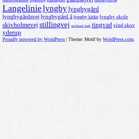
landsbymiljø
fastelavnstradition
frijsenborg
glamhøjgård
Langelinie
lyngby
lyngbygård
lyngbygårdsvej
lyngbygård å
lyngby skole
lyngby kirke
stillingvej
skivholmevej
tingvad
vind skov
storkesig bæk
yderup
Proudly powered by WordPress
|
Theme: Motif by
WordPress.com
.