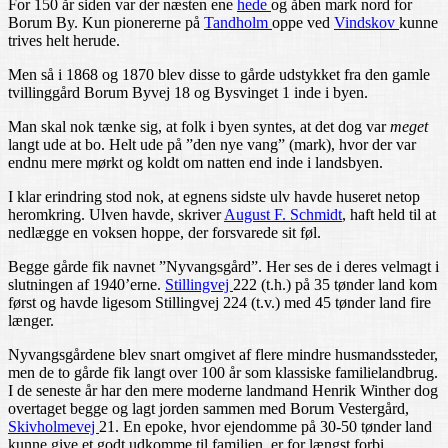
For 150 år siden var der næsten ene
hede
og åben mark nord for
Borum By. Kun pionererne på
Tandholm
oppe ved
Vindskov
kunne
trives helt herude.
Men så i 1868 og 1870 blev disse to gårde udstykket fra den gamle
tvillinggård Borum Byvej 18 og Bysvinget 1 inde i byen.
Man skal nok tænke sig, at folk i byen syntes, at det dog var
meget
langt ude at bo. Helt ude på ”den nye vang” (mark), hvor der var
endnu mere mørkt og koldt om natten end inde i landsbyen.
I klar erindring stod nok, at egnens sidste ulv havde huseret netop
heromkring. Ulven havde, skriver
August F. Schmidt
, haft held til at
nedlægge en voksen hoppe, der forsvarede sit føl.
Begge gårde fik navnet ”Nyvangsgård”. Her ses de i deres velmagt i
slutningen af 1940’erne.
Stillingvej
222 (t.h.) på 35 tønder land kom
først og havde ligesom Stillingvej 224 (t.v.) med 45 tønder land fire
længer.
Nyvangsgårdene blev snart omgivet af flere mindre husmandssteder,
men de to gårde fik langt over 100 år som klassiske familielandbrug.
I de seneste år har den mere moderne landmand Henrik Winther dog
overtaget begge og lagt jorden sammen med Borum Vestergård,
Skivholmevej
21. En epoke, hvor ejendomme på 30-50 tønder land
kunne give et godt udkomme til familien, er for længst forbi.