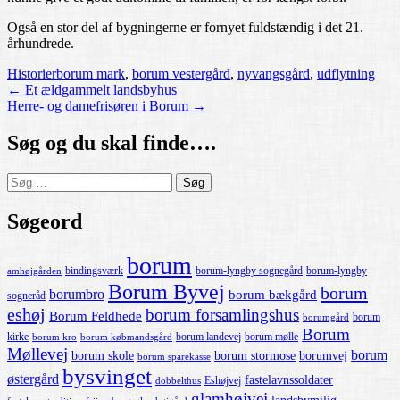
Også en stor del af bygningerne er fornyet fuldstændig i det 21.
århundrede.
Historier
borum mark
,
borum vestergård
,
nyvangsgård
,
udflytning
Post
←
Et ældgammelt landsbyhus
Herre- og damefrisøren i Borum
→
navigation
Søg og du skal finde….
Søg
efter:
Søgeord
borum
bindingsværk
borum-lyngby sognegård
borum-lyngby
amhøjgården
Borum Byvej
borum
borumbro
borum bækgård
sogneråd
eshøj
borum forsamlingshus
Borum Feldhede
borum
borumgård
Borum
kirke
borum landevej
borum mølle
borum kro
borum købmandsgård
Møllevej
borum
borum skole
borum stormose
borumvej
borum sparekasse
bysvinget
østergård
fastelavnssoldater
Eshøjvej
dobbelthus
glamhøjvej