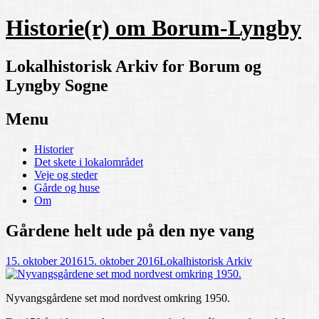
Historie(r) om Borum-Lyngby
Lokalhistorisk Arkiv for Borum og
Lyngby Sogne
Menu
Skip
Historier
to
Det skete i lokalområdet
content
Veje og steder
Gårde og huse
Om
Gårdene helt ude på den nye vang
15. oktober 2016
15. oktober 2016
Lokalhistorisk Arkiv
Nyvangsgårdene set mod nordvest omkring 1950.