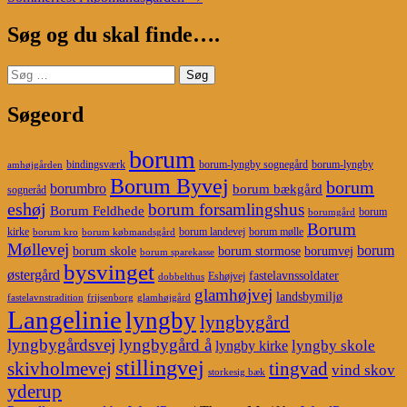
navigation
Søg og du skal finde….
Søg
efter:
Søgeord
borum
bindingsværk
borum-lyngby sognegård
borum-lyngby
amhøjgården
Borum Byvej
borum
borumbro
borum bækgård
sogneråd
eshøj
borum forsamlingshus
Borum Feldhede
borum
borumgård
Borum
kirke
borum landevej
borum mølle
borum kro
borum købmandsgård
Møllevej
borum
borum skole
borum stormose
borumvej
borum sparekasse
bysvinget
østergård
fastelavnssoldater
Eshøjvej
dobbelthus
glamhøjvej
landsbymiljø
fastelavnstradition
frijsenborg
glamhøjgård
Langelinie
lyngby
lyngbygård
lyngbygårdsvej
lyngbygård å
lyngby skole
lyngby kirke
stillingvej
skivholmevej
tingvad
vind skov
storkesig bæk
yderup