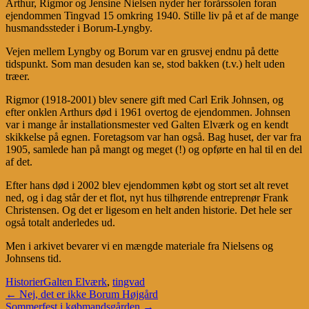
Arthur, Rigmor og Jensine Nielsen nyder her forårssolen foran
ejendommen Tingvad 15 omkring 1940. Stille liv på et af de mange
husmandssteder i Borum-Lyngby.
Vejen mellem Lyngby og Borum var en grusvej endnu på dette
tidspunkt. Som man desuden kan se, stod bakken (t.v.) helt uden
træer.
Rigmor (1918-2001) blev senere gift med Carl Erik Johnsen, og
efter onklen Arthurs død i 1961 overtog de ejendommen. Johnsen
var i mange år installationsmester ved Galten Elværk og en kendt
skikkelse på egnen. Foretagsom var han også. Bag huset, der var fra
1905, samlede han på mangt og meget (!) og opførte en hal til en del
af det.
Efter hans død i 2002 blev ejendommen købt og stort set alt revet
ned, og i dag står der et flot, nyt hus tilhørende entreprenør Frank
Christensen. Og det er ligesom en helt anden historie. Det hele ser
også totalt anderledes ud.
Men i arkivet bevarer vi en mængde materiale fra Nielsens og
Johnsens tid.
Historier
Galten Elværk
,
tingvad
Post
←
Nej, det er ikke Borum Højgård
Sommerfest i købmandsgården
→