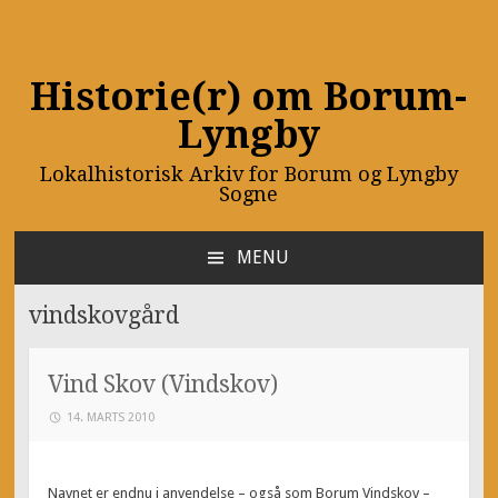
Historie(r) om Borum-
Lyngby
Lokalhistorisk Arkiv for Borum og Lyngby
Sogne
MENU
SKIP
TO
vindskovgård
CONTENT
Vind Skov (Vindskov)
14. MARTS 2010
Navnet er endnu i anvendelse – også som Borum Vindskov –