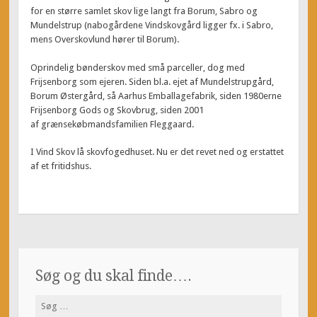
for en større samlet skov lige langt fra Borum, Sabro og
Mundelstrup (nabogårdene Vindskovgård ligger fx. i Sabro,
mens Overskovlund hører til Borum).
Oprindelig bønderskov med små parceller, dog med
Frijsenborg som ejeren. Siden bl.a. ejet af Mundelstrupgård,
Borum Østergård, så Aarhus Emballagefabrik, siden 1980erne
Frijsenborg Gods og Skovbrug, siden 2001
af grænsekøbmandsfamilien Fleggaard.
I Vind Skov lå skovfogedhuset. Nu er det revet ned og erstattet
af et fritidshus.
Søg og du skal finde….
Søg
efter: