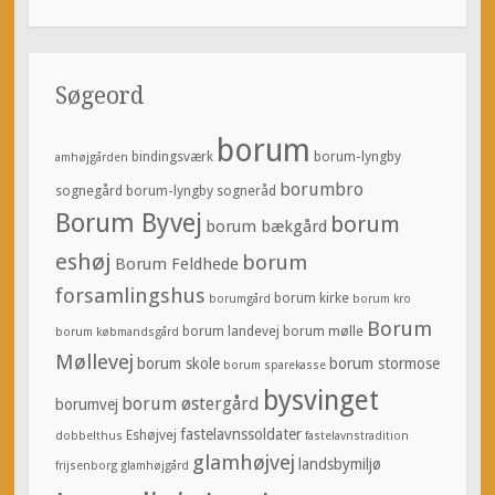
Søgeord
borum
bindingsværk
borum-lyngby
amhøjgården
borumbro
sognegård
borum-lyngby sogneråd
Borum Byvej
borum
borum bækgård
eshøj
borum
Borum Feldhede
forsamlingshus
borum kirke
borumgård
borum kro
Borum
borum landevej
borum mølle
borum købmandsgård
Møllevej
borum skole
borum stormose
borum sparekasse
bysvinget
borum østergård
borumvej
fastelavnssoldater
Eshøjvej
dobbelthus
fastelavnstradition
glamhøjvej
landsbymiljø
frijsenborg
glamhøjgård