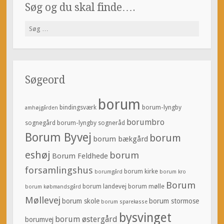
Søg og du skal finde….
Søg
efter:
Søgeord
borum
bindingsværk
borum-lyngby
amhøjgården
borumbro
sognegård
borum-lyngby sogneråd
Borum Byvej
borum
borum bækgård
eshøj
borum
Borum Feldhede
forsamlingshus
borum kirke
borumgård
borum kro
Borum
borum landevej
borum mølle
borum købmandsgård
Møllevej
borum skole
borum stormose
borum sparekasse
bysvinget
borum østergård
borumvej