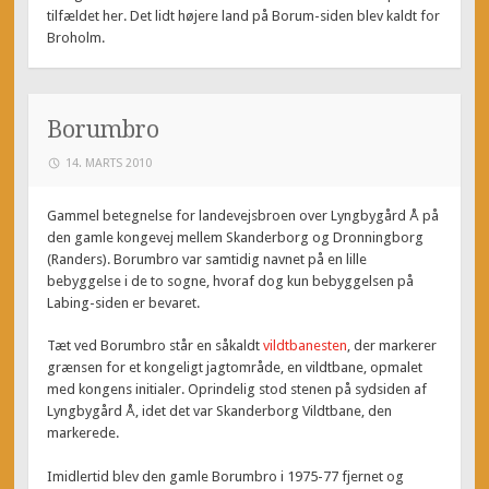
tilfældet her. Det lidt højere land på Borum-siden blev kaldt for
Broholm.
Borumbro
14. MARTS 2010
Gammel betegnelse for landevejsbroen over Lyngbygård Å på
den gamle kongevej mellem Skanderborg og Dronningborg
(Randers). Borumbro var samtidig navnet på en lille
bebyggelse i de to sogne, hvoraf dog kun bebyggelsen på
Labing-siden er bevaret.
Tæt ved Borumbro står en såkaldt
vildtbanesten
, der markerer
grænsen for et kongeligt jagtområde, en vildtbane, opmalet
med kongens initialer. Oprindelig stod stenen på sydsiden af
Lyngbygård Å, idet det var Skanderborg Vildtbane, den
markerede.
Imidlertid blev den gamle Borumbro i 1975-77 fjernet og