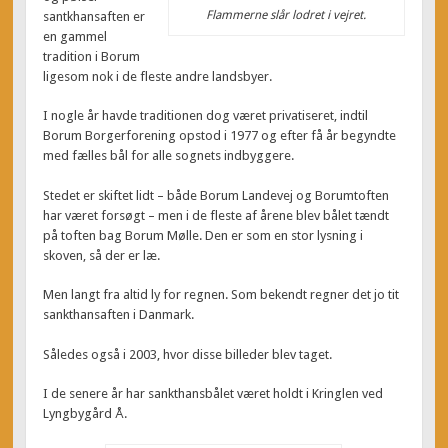
Flammerne slår lodret i vejret.
santkhansaften er
en gammel
tradition i Borum
ligesom nok i de fleste andre landsbyer.
I nogle år havde traditionen dog været privatiseret, indtil
Borum Borgerforening opstod i 1977 og efter få år begyndte
med fælles bål for alle sognets indbyggere.
Stedet er skiftet lidt – både Borum Landevej og Borumtoften
har været forsøgt – men i de fleste af årene blev bålet tændt
på toften bag Borum Mølle. Den er som en stor lysning i
skoven, så der er læ.
Men langt fra altid ly for regnen. Som bekendt regner det jo tit
sankthansaften i Danmark.
Således også i 2003, hvor disse billeder blev taget.
I de senere år har sankthansbålet været holdt i Kringlen ved
Lyngbygård Å.