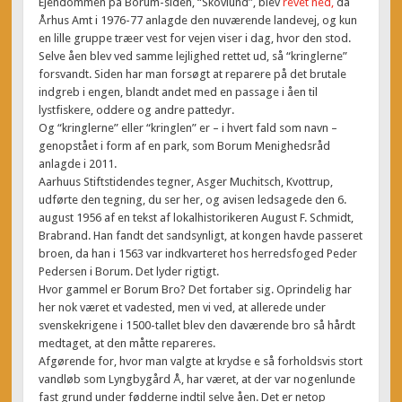
Ejendommen på Borum-siden, “Skovlund”, blev
revet ned,
da
Århus Amt i 1976-77 anlagde den nuværende landevej, og kun
en lille gruppe træer vest for vejen viser i dag, hvor den stod.
Selve åen blev ved samme lejlighed rettet ud, så “kringlerne”
forsvandt. Siden har man forsøgt at reparere på det brutale
indgreb i engen, blandt andet med en passage i åen til
lystfiskere, oddere og andre pattedyr.
Og “kringlerne” eller “kringlen” er – i hvert fald som navn –
genopstået i form af en park, som Borum Menighedsråd
anlagde i 2011.
Aarhuus Stiftstidendes tegner, Asger Muchitsch, Kvottrup,
udførte den tegning, du ser her, og avisen ledsagede den 6.
august 1956 af en tekst af lokalhistorikeren August F. Schmidt,
Brabrand. Han fandt det sandsynligt, at kongen havde passeret
broen, da han i 1563 var indkvarteret hos herredsfoged Peder
Pedersen i Borum. Det lyder rigtigt.
Hvor gammel er Borum Bro? Det fortaber sig. Oprindelig har
her nok været et vadested, men vi ved, at allerede under
svenskekrigene i 1500-tallet blev den daværende bro så hårdt
medtaget, at den måtte repareres.
Afgørende for, hvor man valgte at krydse e så forholdsvis stort
vandløb som Lyngbygård Å, har været, at der var nogenlunde
fast grund under fødderne indtil selve åen. Det er netop