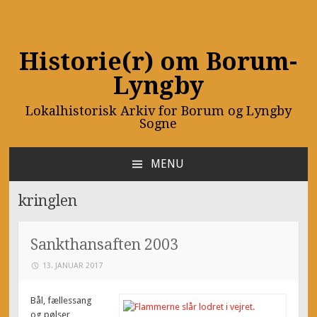
Historie(r) om Borum-
Lyngby
Lokalhistorisk Arkiv for Borum og Lyngby
Sogne
MENU
SKIP
TO
kringlen
CONTENT
Sankthansaften 2003
13. JANUAR 2017
Bål, fællessang
og pølser