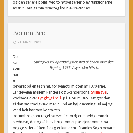
og den senere bolig. Ved to nybyggerier blev funktionerne
adskilt. Den gamle præstegård blev revet ned.
Borum Bro
21. MARTS 2012
Det
Stillingvej gik oprindelig helt ned til broen over åen.
syn,
Tegning 1956: Asger Muchitsch.
som
her
er
bevaret på en tegning, forsvandt i midten af 1970’erne.
Landevejen mellem Randers og Skanderborg,
Stillingvej
,
krydsede over
Lyngbygård Å
på Borum Bro. Det gør den
sådan set stadigvæk, men nu på en høj dæmning, så vej og
vand helt har tabt kontakten.
Borumbro (som regel skrevet i ét ord) er et ældgammelt
stednavn, der også blev brugt om et par ejendomme på
begge sider af åen. I dag er kun dem i Framlev Sogn bevaret.