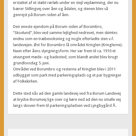
erstattet af et støbt rørløb under en stejl vejdæmning, der nu
bærer Stillingvej over åen og ådalen, og stenen blev så
genrejst på Borum-siden af åen.
Den eneste ejendom på Borum-siden af Borumbro,
“Skovlund”, blev ved samme lejlighed nedrevet, men skimtes
endnu som en træbevoksning og nogle efterladte sten v.f.
landevejen. Øst for Borumbro lå området Kringlen (Kringlerne).
Navn efter åens slyngningsform. Her var frem til ca. 1910 et
utvungent møde- og badested, som blandt andet blev brugt
grundlovsdag 5. juni.
Området ved Borumbro og resterne af Kringlen blev i 2011
udbygget som park med parkeringsplads og et par bygninger
af Folkekirken.
Dette sted nås ad den gamle landevej ved fra Borum Landevej
at krydse Borumvej lige over og køre ned ad den nu smalle vej
langs skoven frem til parkeringspladsen ved Lyngbygård Å.