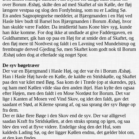
over Borum Æshøj, skilte den ad med Skaftet af sin Kølle, der fløj
længere vestpaa og slog den Fordybning, som nu er Lading Sø.
En anden Sagnoptegnelse meddeler, at Bjærgmanden i en Høj ved
Hasle blev budt til Barsel hos Bjærgmanden i Borum Æshøj, hvor
han skulde være Fadder. Da imidlertid hans Kone blev syg, kunde
han ikke komme. For dog ikke at undlade at give Faddergaven, en
Guldhammer, gik han op paa en Høj for at smide den af Skaftet, og
den fløj mere til Nordvest og faldt i en Lavning ved Mundelstrup og
frembragte derved Gjeding Sø, men Skaftet kom godt nok til Borum
Æshøj uden dog at efterlade sig noget Spor.
De syv bøgetræer
Der var en Bjærgmand i Hasle Høj, og der var én i Borum Æshøj.
Han i Hasle Høj havde en Kølle, de kaldte en Stridskølle, og Skaftet
paa den var kilet med Bøg. Saa kom de i Træde (op at skændes, pp),
og ham med Køllen vilde slaa den anden ihjel. Han kylte den ogsaa
efter Højen, men den faldt i en Mose Nordøst for Borum. Det var
lige i Kanten af Mosen ved Vind Skov, og idet den faldt, gav det
saadant et Stød, at Kilerne sprang af, og saa sprang der syv Bøge op
fra dem.
Der er ikke flere Bøge i den Skov end de syv. Der var alligevel
saadan Kraft fra Stridskøllen, at den straks sprang op igen, og saa
blev den ved at flyve videre. Endelige slog den det Hul, som
kaldeds Lading Sø, og der ligger Køllen endnu, det gælder blot om,
at den kan findes.