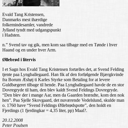
Evald Tang Kristensen,
Danmarks mest ihærdige
folkemindesamler, vandrede
Jylland tyndt med udgangspunkt
i Hadsten.
n.” Svend tav og gik, men kom saa tilbage med en Tønde i hver
Haand og en under hver Arm.
Øllebrød i litervis
I et Sagn hos Evald Tang Kristensen fortælles det, at Svend Felding
tjente paa Lyngballegaard. Han fik af den forfølgende Bjærgkvinde
fra Borum Æshøj ti Karles Styrke som Betaling for at levere
Guldbægeret tilbage til hende. Paa Lyngballegaard havde de en stor
Dovregryde til ham, den blev kaldt Svend Feldings Dovregryde.
“Den blev der i mange Aar, men da Gaarden brændte, kom den nok
hen”. Paa Sjelle Skovgaard, det nuværende Vedelslund, skulde man
o. 1760 have “Svend Feldings Øllebrødspotte”, den holdt en
Fjerdings (1 fjerdingkar = 4,35 liter, pp) Maal?.
20.12.2008
Peter Poulsen