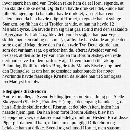
ihvor stærk han end var. Trolden rakte ham da et Horn, sigende, at
han skulde drikke deraf. Og da han havde drukket lidet, kunde han
løfte Stangen, og da han atter havde drukket, var det ham end
lettere, men da han havde udtømt Hornet, mægtede han at svinge
Stangen, og fik han da af Trolden at vide, at han nu havde 12
Mænds Styrke. Da lavede han sig til at gaa i Strid med den saakaldte
”Bjærgmands Trold”, og blev det ham da sagt, at han paa Vejen
skulde møde en rød og en sort Tyr, af hvilke han skulde angribe den
sorte og af al Magt drive den fra den røde Tyr. Dette gjorde han,
som det var ham sagt, og erfoer han da, efterat Arbejdet var vel
bestaaet, at den sorte Tyr var Trolden fra Borum Æshøj, den røde
derimod selve Trolden fra Jels Høj, af hvem han da til Tak og
Belønning fik til fremdeles Brug de tolv Mænds Styrke, dog med
den Betingelse, at om han nogensinde aabenbarede for noget,
hvorlunde havde faaet slige Kræfter, da skulde han til Straf ogsaa
faa Madlyst for tolv.
Ellepigens drikkehorn
Andre fortæller, at Svend Felding tjente som Smaadreng paa Sjelle
Skovgaard (Sjelle S., Framlev H.), og at det engang hændte sig, da
han i Ærinde skulde ride til Ristrup, at det blev Aften, inden han
naaede hjem igen. Da han kom forbi Borum Æshøj, blev han
Ellepigerne vaer, de dansede uafladelig rundt om Hesten. En af disse
Piger gik da hen til ham, rakte ham et prægtigt Drikkehorn og
befalede ham at drikke. Svend tog vel imod Hornet, men saasom