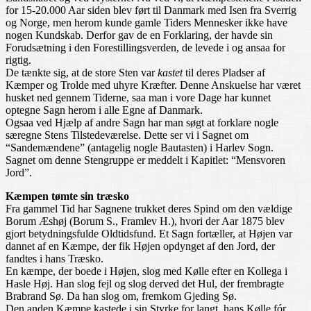
for 15-20.000 Aar siden blev ført til Danmark med Isen fra Sverrig
og Norge, men herom kunde gamle Tiders Mennesker ikke have
nogen Kundskab. Derfor gav de en Forklaring, der havde sin
Forudsætning i den Forestillingsverden, de levede i og ansaa for
rigtig.
De tænkte sig, at de store Sten var
kastet
til deres Pladser af
Kæmper og Trolde med uhyre Kræfter. Denne Anskuelse har været
husket ned gennem Tiderne, saa man i vore Dage har kunnet
optegne Sagn herom i alle Egne af Danmark.
Ogsaa ved Hjælp af andre Sagn har man søgt at forklare nogle
særegne Stens Tilstedeværelse. Dette ser vi i Sagnet om
“Sandemændene” (antagelig nogle Bautasten) i Harlev Sogn.
Sagnet om denne Stengruppe er meddelt i Kapitlet: “Mensvoren
Jord”.
Kæmpen tømte sin træsko
Fra gammel Tid har Sagnene trukket deres Spind om den vældige
Borum Æshøj (Borum S., Framlev H.), hvori der Aar 1875 blev
gjort betydningsfulde Oldtidsfund. Et Sagn fortæller, at Højen var
dannet af en Kæmpe, der fik Højen opdynget af den Jord, der
fandtes i hans Træsko.
En kæmpe, der boede i Højen, slog med Kølle efter en Kollega i
Hasle Høj. Han slog fejl og slog derved det Hul, der frembragte
Brabrand Sø. Da han slog om, fremkom Gjeding Sø.
Den anden Kæmpe kastede i sin Styrke for langt, hans Kølle fór