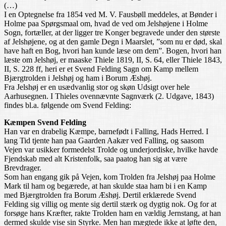
(…)
I en Optegnelse fra 1854 ved M. V. Fausbøll meddeles, at Bønder i
Holme paa Spørgsmaal om, hvad de ved om Jelshøjene i Holme
Sogn, fortæller, at der ligger tre Konger begravede under den største
af Jelshøjene, og at den gamle Degn i Maarslet, ”som nu er død, skal
have haft en Bog, hvori han kunde læse om dem”. Bogen, hvori han
læste om Jelshøj, er maaske Thiele 1819, II, S. 64, eller Thiele 1843,
II, S. 228 ff, heri er et Svend Felding Sagn om Kamp mellem
Bjærgtrolden i Jelshøj og ham i Borum Æshøj.
Fra Jelshøj er en usædvanlig stor og skøn Udsigt over hele
Aarhusegnen. I Thieles ovennævnte Sagnværk (2. Udgave, 1843)
findes bl.a. følgende om Svend Felding:
Kæmpen Svend Felding
Han var en drabelig Kæmpe, barnefødt i Falling, Hads Herred. I
lang Tid tjente han paa Gaarden Aakær ved Falling, og saasom
Vejen var usikker formedelst Trolde og underjordiske, hvilke havde
Fjendskab med alt Kristenfolk, saa paatog han sig at være
Brevdrager.
Som han engang gik på Vejen, kom Trolden fra Jelshøj paa Holme
Mark til ham og begærede, at han skulde staa ham bi i en Kamp
med Bjærgtrolden fra Borum Æshøj. Dertil erklærede Svend
Felding sig villig og mente sig dertil stærk og dygtig nok. Og for at
forsøge hans Kræfter, rakte Trolden ham en vældig Jernstang, at han
dermed skulde vise sin Styrke. Men han mægtede ikke at løfte den,