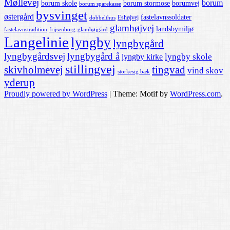
Møllevej
borum
borum skole
borum stormose
borumvej
borum sparekasse
bysvinget
østergård
fastelavnssoldater
Eshøjvej
dobbelthus
glamhøjvej
landsbymiljø
fastelavnstradition
frijsenborg
glamhøjgård
Langelinie
lyngby
lyngbygård
lyngbygårdsvej
lyngbygård å
lyngby skole
lyngby kirke
stillingvej
skivholmevej
tingvad
vind skov
storkesig bæk
yderup
Proudly powered by WordPress
|
Theme: Motif by
WordPress.com
.