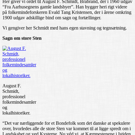
Her giver vi ordet til August F. Schmidt, Brabrand, der i 1960 udgav
“Fra Aarhusegnens gamle landsbyer”. Han bygger heri rigt videre
på folkemindeforskeren Evald Tang Kristensen, der i årene omkring
1900 udgav adskillige bind om sagn og fortællinger.
Vi gengiver her Schmidt med hans egen stavning og tegnsætning.
Sagn om store Sten
August F.
Schmidt,
professionel
folkemindesamler
og
lokalhistoriker.
“Det var nærliggende for et Bondefolk som det danske at spekulere
over, hvorledes alle de store Sten var kommet til at ligge spredt om i
Landskabet og ved Kysterne. Nu véd vi, at Kæmpestenene i Istiden