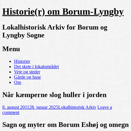
Historie(r) om Borum-Lyngby
Lokalhistorisk Arkiv for Borum og
Lyngby Sogne
Menu
Skip
Historier
to
Det skete i lokalområdet
content
Veje og steder
Gårde og huse
Om
Når kæmperne slog huller i jorden
8. august 2011
28. januar 2025
Lokalhistorisk Arkiv
Leave a
comment
Sagn og myter om Borum Eshøj og omegn