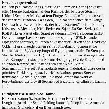
Flere kæmpestenkast
En Sten paa Rammel Aas (Stjær Sogn, Framlev Herred) er kastet
efter Mjesing Kirketaarn af den Kæmpe, der byggede Storring
Kirke. I Stenen er Mærke af fem Fingre. Nu er den ”kommen væk,
der var flere Hundrede Læs i den, … a har set Stenen flere Gange.
Det maa have været en Mand, der havde Kræfter,” fortalte E. Tang
Kristensens Meddeler, Niels Pedersen, Stjær. En Sten Sydøst for
Kolt Kirke er kastet efter Spiret paa denne Kirke fra Borum Æshøj.
Der var mange Læs i Stenen, der blev sprængt 1879. En anden
Optegnelse fortæller, at Stenen er kastet efter Kirken af en Trold ved
Odder. Han slyngede Stenen i sit Strømpebaand. Stenen er for
længst slaaet i Stykker og brugt til Bygningsmateriale. En Sten paa
Skovby Mark (Framlev H.) er kastet efter Spiret paa Storring Kirke
af en Kæmpe, der stod paa Borum Æshøj og prøvede Kræfter med
en anden Kæmpe, der kastede Sten efter Koldt Kirke.
Som man vil have set i Kæmpekastsagnene, indeholder disse ogsaa
primitive Forklaringer paa, hvorledes Aarhusegnenes Søer er
fremstaaet. De vældige Stens Fald mod Jorden har skabt de
Fordybninger, der blev til Søerne ved Brabrand, Gjeding og Lading.
(…)
I udsigten fra Jelshøj ved Holme
En Sten ( Borum S., Framlev H.) mellem Borum Æshøj og
Lyngballegaard har Svend Felding kunnet løfte op i stive Arme, da
han fik en Styrkedrik af en Bjærgmandspige.