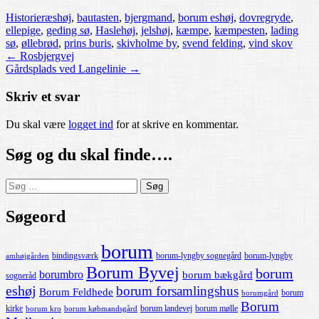
Historier
æshøj
,
bautasten
,
bjergmand
,
borum eshøj
,
dovregryde
,
ellepige
,
geding sø
,
Haslehøj
,
jelshøj
,
kæmpe
,
kæmpesten
,
lading
sø
,
øllebrød
,
prins buris
,
skivholme by
,
svend felding
,
vind skov
Post
←
Rosbjergvej
Gårdsplads ved Langelinie
→
navigation
Skriv et svar
Du skal være
logget ind
for at skrive en kommentar.
Søg og du skal finde….
Søg
efter:
Søgeord
borum
bindingsværk
borum-lyngby sognegård
borum-lyngby
amhøjgården
Borum Byvej
borum
borumbro
borum bækgård
sogneråd
eshøj
borum forsamlingshus
Borum Feldhede
borum
borumgård
Borum
kirke
borum landevej
borum mølle
borum kro
borum købmandsgård