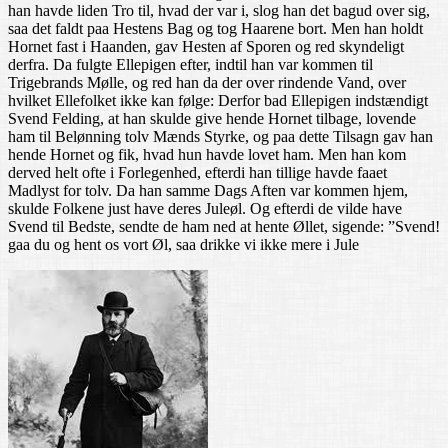
han havde liden Tro til, hvad der var i, slog han det bagud over sig,
saa det faldt paa Hestens Bag og tog Haarene bort. Men han holdt
Hornet fast i Haanden, gav Hesten af Sporen og red skyndeligt
derfra. Da fulgte Ellepigen efter, indtil han var kommen til
Trigebrands Mølle, og red han da der over rindende Vand, over
hvilket Ellefolket ikke kan følge: Derfor bad Ellepigen indstændigt
Svend Felding, at han skulde give hende Hornet tilbage, lovende
ham til Belønning tolv Mænds Styrke, og paa dette Tilsagn gav han
hende Hornet og fik, hvad hun havde lovet ham. Men han kom
derved helt ofte i Forlegenhed, efterdi han tillige havde faaet
Madlyst for tolv. Da han samme Dags Aften var kommen hjem,
skulde Folkene just have deres Juleøl. Og efterdi de vilde have
Svend til Bedste, sendte de ham ned at hente Øllet, sigende: ”Svend!
gaa du og hent os vort Øl, saa drikke vi ikke mere i Jule