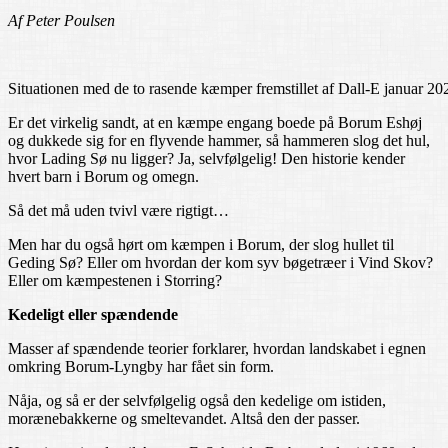
Af Peter Poulsen
Situationen med de to rasende kæmper fremstillet af Dall-E januar 20
Er det virkelig sandt, at en kæmpe engang boede på Borum Eshøj
og dukkede sig for en flyvende hammer, så hammeren slog det hul,
hvor Lading Sø nu ligger? Ja, selvfølgelig! Den historie kender
hvert barn i Borum og omegn.
Så det må uden tvivl være rigtigt…
Men har du også hørt om kæmpen i Borum, der slog hullet til
Geding Sø? Eller om hvordan der kom syv bøgetræer i Vind Skov?
Eller om kæmpestenen i Storring?
Kedeligt eller spændende
Masser af spændende teorier forklarer, hvordan landskabet i egnen
omkring Borum-Lyngby har fået sin form.
Nåja, og så er der selvfølgelig også den kedelige om istiden,
morænebakkerne og smeltevandet. Altså den der passer.