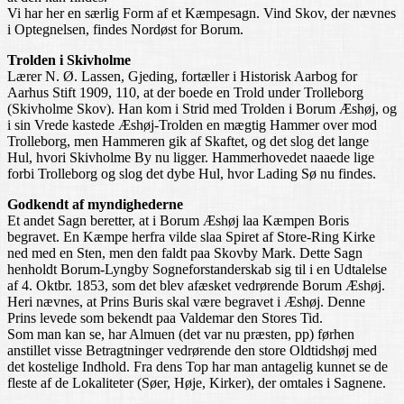
Vi har her en særlig Form af et Kæmpesagn. Vind Skov, der nævnes
i Optegnelsen, findes Nordøst for Borum.
Trolden i Skivholme
Lærer N. Ø. Lassen, Gjeding, fortæller i Historisk Aarbog for
Aarhus Stift 1909, 110, at der boede en Trold under Trolleborg
(Skivholme Skov). Han kom i Strid med Trolden i Borum Æshøj, og
i sin Vrede kastede Æshøj-Trolden en mægtig Hammer over mod
Trolleborg, men Hammeren gik af Skaftet, og det slog det lange
Hul, hvori Skivholme By nu ligger. Hammerhovedet naaede lige
forbi Trolleborg og slog det dybe Hul, hvor Lading Sø nu findes.
Godkendt af myndighederne
Et andet Sagn beretter, at i Borum Æshøj laa Kæmpen Boris
begravet. En Kæmpe herfra vilde slaa Spiret af Store-Ring Kirke
ned med en Sten, men den faldt paa Skovby Mark. Dette Sagn
henholdt Borum-Lyngby Sogneforstanderskab sig til i en Udtalelse
af 4. Oktbr. 1853, som det blev afæsket vedrørende Borum Æshøj.
Heri nævnes, at Prins Buris skal være begravet i Æshøj. Denne
Prins levede som bekendt paa Valdemar den Stores Tid.
Som man kan se, har Almuen (det var nu præsten, pp) førhen
anstillet visse Betragtninger vedrørende den store Oldtidshøj med
det kostelige Indhold. Fra dens Top har man antagelig kunnet se de
fleste af de Lokaliteter (Søer, Høje, Kirker), der omtales i Sagnene.