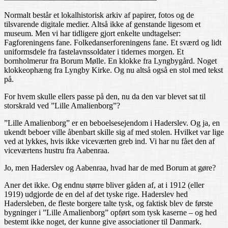
Normalt består et lokalhistorisk arkiv af papirer, fotos og de
tilsvarende digitale medier. Altså ikke af genstande ligesom et
museum. Men vi har tidligere gjort enkelte undtagelser:
Fagforeningens fane. Folkedanserforeningens fane. Et sværd og lidt
uniformsdele fra fastelavnssoldater i tidernes morgen. Et
bornholmerur fra Borum Mølle. En klokke fra Lyngbygård. Noget
klokkeophæng fra Lyngby Kirke. Og nu altså også en stol med tekst
på.
For hvem skulle ellers passe på den, nu da den var blevet sat til
storskrald ved ”Lille Amalienborg”?
”Lille Amalienborg” er en beboelsesejendom i Haderslev. Og ja, en
ukendt beboer ville åbenbart skille sig af med stolen. Hvilket var lige
ved at lykkes, hvis ikke viceværten greb ind. Vi har nu fået den af
viceværtens hustru fra Aabenraa.
Jo, men Haderslev og Aabenraa, hvad har de med Borum at gøre?
Aner det ikke. Og endnu større bliver gåden af, at i 1912 (eller
1919) udgjorde de en del af det tyske rige. Haderslev hed
Hadersleben, de fleste borgere talte tysk, og faktisk blev de første
bygninger i ”Lille Amalienborg” opført som tysk kaserne – og hed
bestemt ikke noget, der kunne give associationer til Danmark.