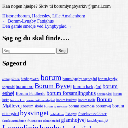
Kan nogen hjælpe? Skriv til borumlyngbyarkiv@gmail.com
Historier
borum
,
Haderslev
,
Lille Amalienborg
Post
←
Borum-Lyngby Fattighus
Den gamle smedje ved Lyngbygård
→
navigation
Søg og du skal finde….
Søg
efter:
Søgeord
borum
bindingsværk
borum-lyngby sognegård
borum-lyngby
amhøjgården
Borum Byvej
borum
borumbro
borum bækgård
sogneråd
eshøj
borum forsamlingshus
Borum Feldhede
borum
borumgård
Borum
kirke
borum landevej
borum mølle
borum kro
borum købmandsgård
Møllevej
borum
borum skole
borum stormose
borumvej
borum sparekasse
bysvinget
østergård
fastelavnssoldater
Eshøjvej
dobbelthus
glamhøjvej
landsbymiljø
fastelavnstradition
frijsenborg
glamhøjgård
Langelinie