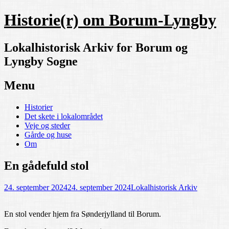
Historie(r) om Borum-Lyngby
Lokalhistorisk Arkiv for Borum og
Lyngby Sogne
Menu
Skip
Historier
to
Det skete i lokalområdet
content
Veje og steder
Gårde og huse
Om
En gådefuld stol
24. september 2024
24. september 2024
Lokalhistorisk Arkiv
En stol vender hjem fra Sønderjylland til Borum.