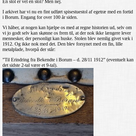
En stol er vel en stol? Men nej.
I arkivet har vi nu en fint udført spisestuestol af egetræ med en fortid
i Borum. Engang for over 100 år siden.
Vi håber, at nogen kan hjælpe os med at regne historien ud, selv om
vi jo godt selv kan skønne os frem til, at der nok ikke længere lever
mennesker, der personligt kan huske. Stolen blev nemlig givet væk i
1912. Og ikke nok med det. Den blev forsynet med en fin, lille
metalplade, hvorpå der står:
”Til Erindring fra Bekendte i Borum – d. 28/11 1912” (eventuelt kan
det sidste 2-tal være et 9-tal).