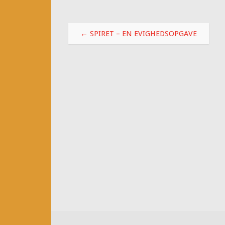
Post
←
SPIRET – EN EVIGHEDSOPGAVE
navigation