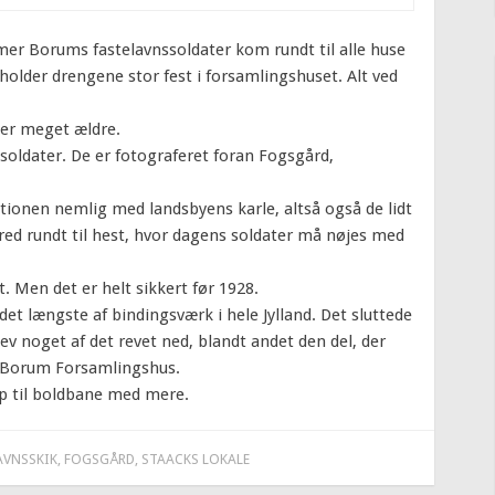
mmer Borums fastelavnssoldater kom rundt til alle huse
older drengene stor fest i forsamlingshuset. Alt ved
r er meget ældre.
oldater. De er fotograferet foran Fogsgård,
itionen nemlig med landsbyens karle, altså også de lidt
red rundt til hest, hvor dagens soldater må nøjes med
t. Men det er helt sikkert før 1928.
 det længste af bindingsværk i hele Jylland. Det sluttede
lev noget af det revet ned, blandt andet den del, der
 Borum Forsamlingshus.
op til boldbane med mere.
AVNSSKIK
,
FOGSGÅRD
,
STAACKS LOKALE