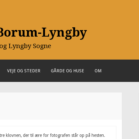
 Borum-Lyngby
 og Lyngby Sogne
VEJE OG STEDER
GÅRDE OG HUSE
OM
tre klovnen, der til ære for fotografen står op på hesten.