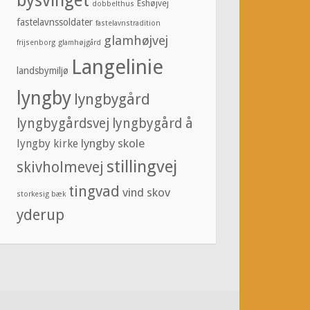
bysvinget
Eshøjvej
dobbelthus
fastelavnssoldater
fastelavnstradition
glamhøjvej
frijsenborg
glamhøjgård
Langelinie
landsbymiljø
lyngby
lyngbygård
lyngbygårdsvej
lyngbygård å
lyngby skole
lyngby kirke
stillingvej
skivholmevej
tingvad
vind skov
storkesig bæk
yderup