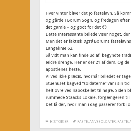
Hver vinter bliver det jo fastelavn. Så ko
og gårde i Borum Sogn, og fredagen efter h
det gamle – og godt for det 🙂
Dette interessante billede viser noget, de
Men det er faktisk
også
Borums fastelavnss
Langelinie 62.
Så vidt man kan finde ud af, begyndte trad
ældre drenge. Her er der 21 af dem. Og de 
apostlenes heste.
Vi ved ikke præcis, hvornår billedet er tage
Stuehuset bagved “soldaterne” var i sin tid
helt ovre ved naboskellet til højre. Siden b
rummede Staacks Lokale, forgængeren til
Det lå dér, hvor man i dag passerer forbi 
HISTORIER
FASTELANVSSOLDATER
,
FASTEL