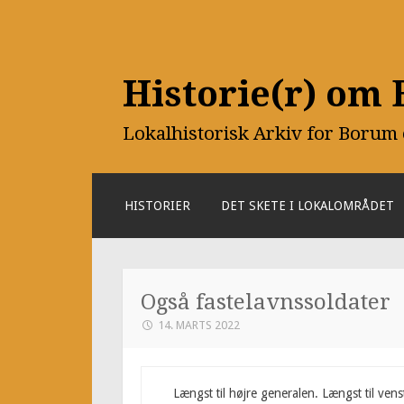
Historie(r) om
Lokalhistorisk Arkiv for Borum
SKIP
HISTORIER
DET SKETE I LOKALOMRÅDET
TO
CONTENT
Også fastelavnssoldater
14. MARTS 2022
Længst til højre generalen. Længst til vens