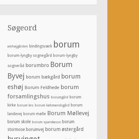
Søgeord
borum
bindingsværk
amhøjgården
borum-lyngby sognegård
borum-lyngby
Borum
borumbro
sogneråd
Byvej
borum
borum bækgård
eshøj
borum
Borum Feldhede
forsamlingshus
borum
borumgård
kirke
borum
borum kro
borum købmandsgård
Borum Møllevej
landevej
borum mølle
borum skole
borum
borum sparekasse
borum østergård
stormose
borumvej