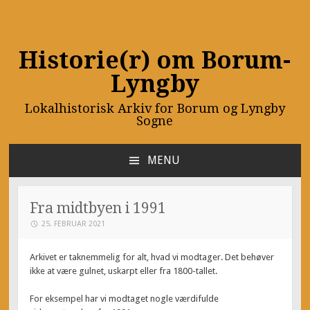
Historie(r) om Borum-
Lyngby
Lokalhistorisk Arkiv for Borum og Lyngby
Sogne
MENU
SKIP
TO
CONTENT
Fra midtbyen i 1991
25. FEBRUAR 2021
Arkivet er taknemmelig for alt, hvad vi modtager. Det behøver
ikke at være gulnet, uskarpt eller fra 1800-tallet.
For eksempel har vi modtaget nogle værdifulde