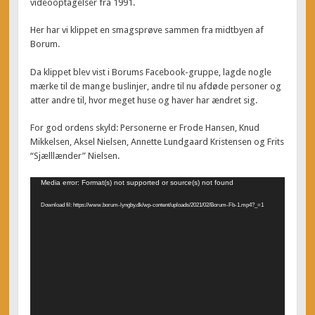
videooptagelser fra 1991.
Her har vi klippet en smagsprøve sammen fra midtbyen af
Borum.
Da klippet blev vist i Borums Facebook-gruppe, lagde nogle
mærke til de mange buslinjer, andre til nu afdøde personer og
atter andre til, hvor meget huse og haver har ændret sig.
For god ordens skyld: Personerne er Frode Hansen, Knud
Mikkelsen, Aksel Nielsen, Annette Lundgaard Kristensen og Frits
“Sjælllænder” Nielsen.
Videoafspiller
Media error: Format(s) not supported or source(s) not found
Download fil: https://www.borum-lyngby.dk/wp-content/uploads/2021/02/Borum-Fb-1.mp4?_=1