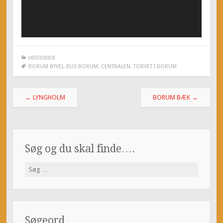
HISTORIER
BORUM BYVEJ
,
BUS BORUM
,
CENTRALEN
,
TORVET I BORUM
Post
←
LYNGHOLM
BORUM BÆK
→
navigation
Søg og du skal finde….
Søg
efter:
Søgeord