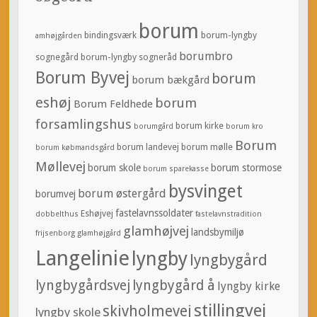
borum
bindingsværk
borum-lyngby
amhøjgården
borumbro
sognegård
borum-lyngby sogneråd
Borum Byvej
borum
borum bækgård
eshøj
borum
Borum Feldhede
forsamlingshus
borum kirke
borumgård
borum kro
Borum
borum landevej
borum mølle
borum købmandsgård
Møllevej
borum skole
borum stormose
borum sparekasse
bysvinget
borum østergård
borumvej
fastelavnssoldater
Eshøjvej
dobbelthus
fastelavnstradition
glamhøjvej
landsbymiljø
frijsenborg
glamhøjgård
Langelinie
lyngby
lyngbygård
lyngbygårdsvej
lyngbygård å
lyngby kirke
stillingvej
skivholmevej
lyngby skole