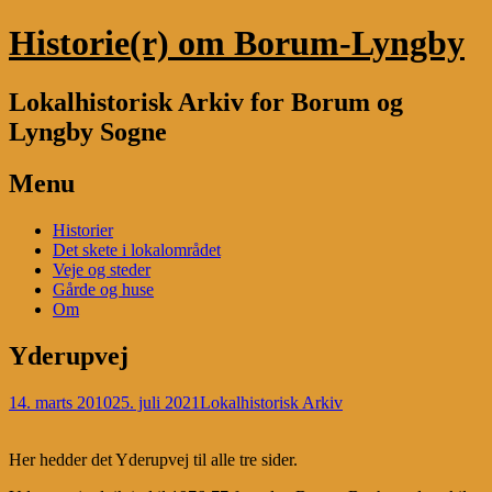
Historie(r) om Borum-Lyngby
Lokalhistorisk Arkiv for Borum og
Lyngby Sogne
Menu
Skip
Historier
to
Det skete i lokalområdet
content
Veje og steder
Gårde og huse
Om
Yderupvej
14. marts 2010
25. juli 2021
Lokalhistorisk Arkiv
Her hedder det Yderupvej til alle tre sider.