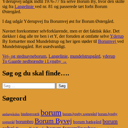
Yderupvej udgik indtil 1976-77 fra selve Borum By, hvor den skilte
sig fra
Langelinie
ved nr. 81 og passerede tæt forbi Borum
Østergård.
I dag udgår Yderupvej fra Borumvej øst for Borum Østergård.
Navnet forekommer selvforklarende, men er det faktisk ikke. Det
dækker i dag alle tre ben i et Y, der foruden at omfatte selve
Yderup
By fortsætter mod Mundelstrup og her igen støder til
Borumvej
ved
Mundelstrupgård. Ret usædvanligt.
Vej- og stednavne
borum
,
Langelinie
,
mundelstrupgård
,
yderup
Post
To Gaarde nedbrændte i Lyngby
→
navigation
Søg og du skal finde….
Søg
efter:
Søgeord
borum
bindingsværk
borum-lyngby sognegård
borum-lyngby
amhøjgården
Borum Byvej
borum
borumbro
borum bækgård
sogneråd