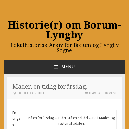
Historie(r) om Borum-
Lyngby
Lokalhistorisk Arkiv for Borum og Lyngby
Sogne
MENU
SKIP
TO
CONTENT
Maden en tidlig forårsdag.
18. OKTOBER 2011
LEAVE A COMMENT
En
På en forårsdag kan der stå en hel del vand i Maden og
engs
resten af ådalen.
ø