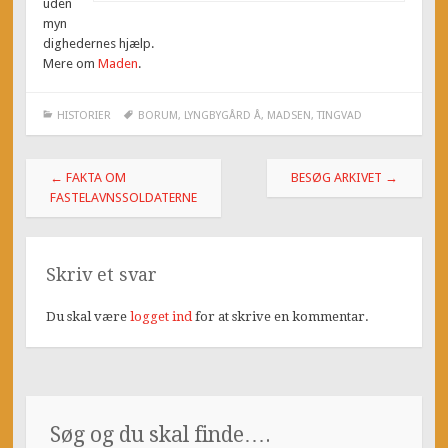
uden
myn
dighedernes hjælp.
Mere om
Maden
.
HISTORIER
BORUM
,
LYNGBYGÅRD Å
,
MADSEN
,
TINGVAD
Post
←
FAKTA OM
BESØG ARKIVET
→
navigation
FASTELAVNSSOLDATERNE
Skriv et svar
Du skal være
logget ind
for at skrive en kommentar.
Søg og du skal finde….