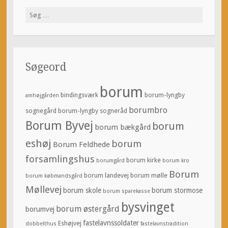
Søg
efter:
Søgeord
borum
bindingsværk
borum-lyngby
amhøjgården
borumbro
sognegård
borum-lyngby sogneråd
Borum Byvej
borum
borum bækgård
eshøj
borum
Borum Feldhede
forsamlingshus
borum kirke
borumgård
borum kro
Borum
borum landevej
borum mølle
borum købmandsgård
Møllevej
borum skole
borum stormose
borum sparekasse
bysvinget
borum østergård
borumvej
fastelavnssoldater
Eshøjvej
dobbelthus
fastelavnstradition