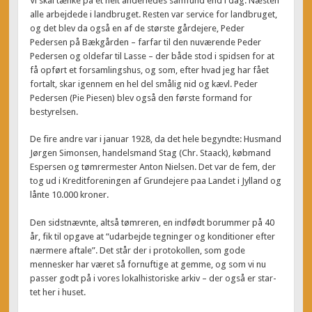
Vi skal tænke på et helt anderledes samfund end i dag. Næsten
alle arbejdede i landbruget. Resten var service for landbruget,
og det blev da også en af de største gårdejere, Peder
Pedersen på Bækgården – farfar til den nuværende Peder
Pedersen og oldefar til Lasse – der både stod i spidsen for at
få opført et forsamlingshus, og som, efter hvad jeg har fået
fortalt, skar igennem en hel del smålig nid og kævl. Peder
Pedersen (Pie Piesen) blev også den første formand for
bestyrelsen.
De fire andre var i januar 1928, da det hele begyndte: Husmand
Jørgen Simonsen, handelsmand Stag (Chr. Staack), købmand
Espersen og tømrermester Anton Nielsen. Det var de fem, der
tog ud i Kreditforeningen af Grundejere paa Landet i Jylland og
lånte 10.000 kroner.
Den sidstnævnte, altså tømreren, en indfødt borummer på 40
år, fik til opgave at “udarbejde tegninger og konditioner efter
nærmere aftale”. Det står der i protokollen, som gode
mennesker har været så fornuftige at gemme, og som vi nu
passer godt på i vores lokalhistoriske arkiv – der også er star-
tet her i huset.