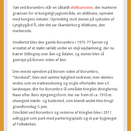
Tæt ved Borumbro står en såkaldt
vildtbanesten
, der markerer
grænsen for et kongeligt jagtområde, en vildtbane, opmalet
med kongens initialer. Oprindelig stod stenen på sydsiden af
Lyngbygård Å, idet det var Skanderborg Vildtbane, den
markerede.
Imidlertid blev den gamle Borumbro i 1975-77 fjernet og
erstattet af et støbt rørløb under en stejl vejdæmning, der nu
bærer Stillingvej over åen og ådalen, og stenen blev så
genrejst på Borum-siden af åen.
Den eneste ejendom på Borum-siden af Borumbro,
“Skovlund”, blev ved samme lejlighed nedrevet, men skimtes
endnu som en træbevoksning og nogle efterladte sten v.f.
landevejen. Øst for Borumbro lå området Kringlen (Kringlerne).
Navn efter åens slyngningsform. Her var frem til ca. 1910 et
utvungent møde- og badested, som blandt andet blev brugt
grundlovsdag 5. juni.
Området ved Borumbro og resterne af Kringlen blev i 2011
udbygget som park med parkeringsplads og et par bygninger
af Folkekirken.