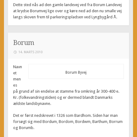
Dette sted nås ad den gamle landevej ved fra Borum Landevej
at krydse Borumvej lige over og køre ned ad den nu smalle vej
langs skoven frem til parkeringspladsen ved Lyngbygård Å.
Borum
14. MARTS 2010
Navn
Borum Byvej
et
men
es
på grund af sin endelse at stamme fra omkring år 300-400 e.
Kr. (folkevandringstiden) og er dermed blandt Danmarks
ældste landsbynavne.
Det er først nedskrevet i 1326 som Bardhom. Siden har man
forsøgt sig med Bordum, Bordom, Bordwm, Barthum, Borrum
og Borumb.