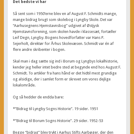
Det bedste vi har
Så sent som i 1950’erne blev en af August F. Schmidts mange,
mange bidrag brugt som skolebog i Lyngby Skole. Det var
“Aarhusegnens Hjemstavnsbog” udgivet af Østjysk
Hjemstavnsforening, som skolen havde i klassesæt, fortæller
Leif Degn, Lyngby. Bogens hovedforfatter var Hans P.
Sejerholt, direktør for Århus Skolevæsen. Schmidt var én af
flere andre skribenter i bogen.
Skal man i dag sætte sig ind i Borum og Lyngbys lokalhistorie,
kender jeg heller intet bedre sted at begynde end hos August F.
Schmidt. To artikler fra hans hånd er det hidtil mest grundige
og alsidige, der i samlet form er skrevet om vores dejlige
lokalområde.
Og så hedder de endda bare:
*”Bidrag til Lyngby Sogns Historie”. 19 sider. 1951
*”Bidrag til Borum Sogns Historie”. 29 sider. 1952-53
Begge “bidrag” blev trykt i Aarhus Stifts Aarbøger, der den