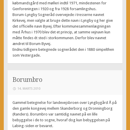
købmandsgård med mølleri indtil 1971, mindestenen for
Genforeningen i 1920 og fra 1928 forsamlingshus.
Borum-Lyngby Sogneråd overvejede i tresserne navnet
Kirkevej, men valgte at bruge dette navn i Lyngby og her give
det officielle navn Byvej. Efter kommunesammenlægningen
med Århus i 1970 blev det et princip, at samme vejnavn kun
måtte findes ét sted i storkommunen. Derfor blev navnet
ændret til Borum Byvej.
Endnu tidligere betegnede sognerådet den i 1880 simpelthen
som Vestergade.
Borumbro
14. MARTS 2010
Gammel betegnelse for landevejsbroen over Lyngbygård Å på
den gamle kongevej mellem Skanderborg og Dronningborg
(Randers). Borumbro var samtidig navnet på en lille
bebyggelse i de to sogne, hvoraf dog kun bebyggelsen på
Labing-siden er bevaret.