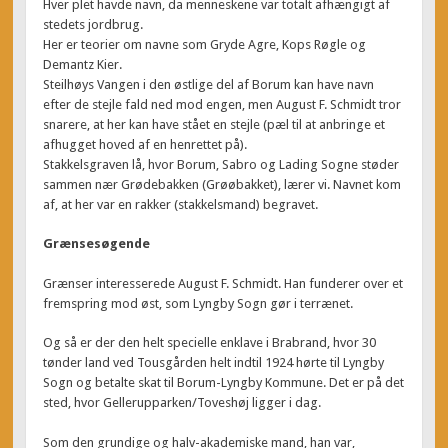
Hver plet havde navn, da menneskene var totalt afhængigt af
stedets jordbrug.
Her er teorier om navne som Gryde Agre, Kops Røgle og
Demantz Kier.
Steilhøys Vangen i den østlige del af Borum kan have navn
efter de stejle fald ned mod engen, men August F. Schmidt tror
snarere, at her kan have stået en stejle (pæl til at anbringe et
afhugget hoved af en henrettet på).
Stakkelsgraven lå, hvor Borum, Sabro og Lading Sogne støder
sammen nær Grødebakken (Grøøbakket), lærer vi. Navnet kom
af, at her var en rakker (stakkelsmand) begravet.
Grænsesøgende
Grænser interesserede August F. Schmidt. Han funderer over et
fremspring mod øst, som Lyngby Sogn gør i terrænet.
Og så er der den helt specielle enklave i Brabrand, hvor 30
tønder land ved Tousgården helt indtil 1924 hørte til Lyngby
Sogn og betalte skat til Borum-Lyngby Kommune. Det er på det
sted, hvor Gellerupparken/Toveshøj ligger i dag.
Som den grundige og halv-akademiske mand, han var,