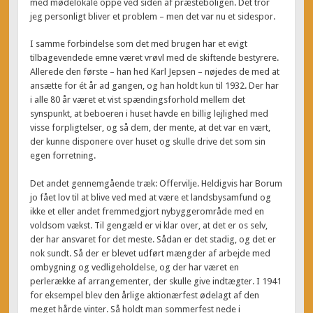
med mødelokale oppe ved siden af præsteboligen. Det tror
jeg personligt bliver et problem – men det var nu et sidespor.
I samme forbindelse som det med brugen har et evigt
tilbagevendede emne været vrøvl med de skiftende bestyrere.
Allerede den første – han hed Karl Jepsen – nøjedes de med at
ansætte for ét år ad gangen, og han holdt kun til 1932. Der har
i alle 80 år været et vist spændingsforhold mellem det
synspunkt, at beboeren i huset havde en billig lejlighed med
visse forpligtelser, og så dem, der mente, at det var en vært,
der kunne disponere over huset og skulle drive det som sin
egen forretning.
Det andet gennemgående træk: Offervilje. Heldigvis har Borum
jo fået lov til at blive ved med at være et landsbysamfund og
ikke et eller andet fremmedgjort nybyggerområde med en
voldsom vækst. Til gengæld er vi klar over, at det er os selv,
der har ansvaret for det meste. Sådan er det stadig, og det er
nok sundt. Så der er blevet udført mængder af arbejde med
ombygning og vedligeholdelse, og der har været en
perlerække af arrangementer, der skulle give indtægter. I 1941
for eksempel blev den årlige aktionærfest ødelagt af den
meget hårde vinter. Så holdt man sommerfest nede i