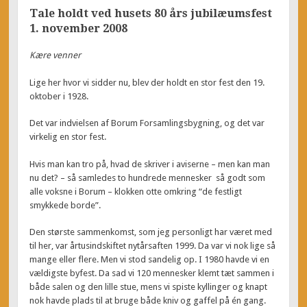
Tale holdt ved husets 80 års jubilæumsfest
1. november 2008
Kære venner
Lige her hvor vi sidder nu, blev der holdt en stor fest den 19.
oktober i 1928.
Det var indvielsen af Borum Forsamlingsbygning, og det var
virkelig en stor fest.
Hvis man kan tro på, hvad de skriver i aviserne – men kan man
nu det? – så samledes to hundrede mennesker så godt som
alle voksne i Borum – klokken otte omkring “de festligt
smykkede borde”.
Den største sammenkomst, som jeg personligt har været med
til her, var årtusindskiftet nytårsaften 1999. Da var vi nok lige så
mange eller flere. Men vi stod sandelig op. I 1980 havde vi en
vældigste byfest. Da sad vi 120 mennesker klemt tæt sammen i
både salen og den lille stue, mens vi spiste kyllinger og knapt
nok havde plads til at bruge både kniv og gaffel på én gang.