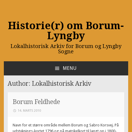
Historie(r) om Borum-
Lyngby
Lokalhistorisk Arkiv for Borum og Lyngby
Sogne
MENU
SKIP
TO
Author:
Lokalhistorisk Arkiv
CONTENT
Borum Feldhede
14. MARTS 2010
Navn for et større område mellem Borum og Sabro Korsvej. På
udstyknings-kortet 1796 og på matrikelkort til langt op i 1800-