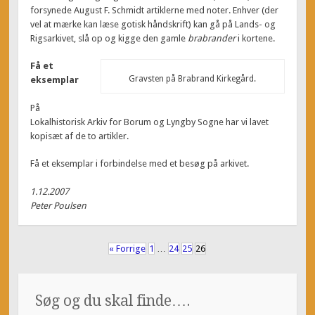
forsynede August F. Schmidt artiklerne med noter. Enhver (der
vel at mærke kan læse gotisk håndskrift) kan gå på Lands- og
Rigsarkivet, slå op og kigge den gamle
brabrander
i kortene.
Få et
Gravsten på Brabrand Kirkegård.
eksemplar
På
Lokalhistorisk Arkiv for Borum og Lyngby Sogne har vi lavet
kopisæt af de to artikler.
Få et eksemplar i forbindelse med et besøg på arkivet.
1.12.2007
Peter Poulsen
« Forrige
1
…
24
25
26
Søg og du skal finde….