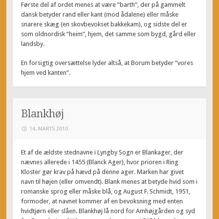
Første del af ordet menes at være “barth”, der på gammelt
dansk betyder rand eller kant (mod ådalene) eller måske
snarere skæg (en skovbevokset bakkekam), og sidste del er
som oldnordisk “heim”, hjem, det samme som bygd, gård eller
landsby.
En forsigtig oversættelse lyder altså, at Borum betyder “vores
hjem ved kanten”.
Blankhøj
14. MARTS 2010
Et af de ældste stednavne i Lyngby Sogn er Blankager, der
nævnes allerede i 1455 (Blanck Ager), hvor prioren i Ring
Kloster gør krav på hævd på denne ager. Marken har givet
navn til højen (eller omvendt). Blank menes at betyde hvid som i
romanske sprog eller måske blå, og August F. Schmidt, 1951,
formoder, at navnet kommer af en bevoksning med enten
hvidtjørn eller slåen. Blankhøj lå nord for Amhøjgården og syd