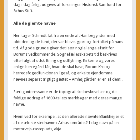
dag i dag årligt udgives af foreningen Historisk Samfund for
Århus Stift.
Alle de glemte navne
Heri tager Schmidt fat fra en ende af. Han begynder med
oldtiden og de fund, der var blevet gjort og fortolket på hans
tid. Af gode grunde giver det især nogle lange afsnit for
Borums vedkommende. Sognefællesskabets tid beskrives
efterfulgt af udskiftning og udflytning. Kirkerne og vores
enlige herregård får, hvad de skal have, Borum Kro og
herredsfogedfunktionen ligeså, og enkelte ejendomme
nævnes separat (rigtigt gættet – Amhøjgården er en af dem).
Særlig interessante er de topografiske beskrivelser og de
fyldige uddrag af 1600-tallets markbøger med deres mange
navne.
Hvem ved for eksempel, at den allerede nævnte Blankhøj er et
af de ældste stednavne i Århus-området? I dag navn på en
motorvejs-rasteplads, akja.