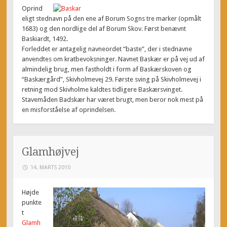
Oprind
eligt stednavn på den ene af Borum Sogns tre marker (opmålt
1683) og den nordlige del af Borum Skov. Først benævnt
Baskiardt, 1492.
Forleddet er antagelig navneordet “baste”, der i stednavne
anvendtes om kratbevoksninger. Navnet Baskær er på vej ud af
almindelig brug, men fastholdt i form af Baskærskoven og
“Baskærgård”, Skivholmevej 29. Første sving på Skivholmevej i
retning mod Skivholme kaldtes tidligere Baskærsvinget.
Stavemåden Badskær har været brugt, men beror nok mest på
en misforståelse af oprindelsen.
Glamhøjvej
14. MARTS 2010
Højde
punkte
t
Glamh