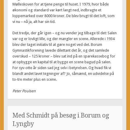
Mølleskoven for at tjene penge til huset. I 1979, hvor både
økonomi og standard var kørt langt ned, indbragte et
loppemarked over 8000 kroner. De blev brugt til det loft, som
vi nu – nå ja, alt har sin tid.
Det tredje, der går igen – og nu vender jeg tilbage til det: Salen
var og er lovligt lille, og der mangler en scene. Allerede i 1934
blev der taget initiativ til at gøre noget ved det. Borum
Gymnastikforening lavede dilettant det år, og det samlede
overskud – 125 kroner – blev sat ind på en sparekassebog for
at opbygge en kapital til at bygge en scene bagud på salen.
For syv-otte år siden sad jeg selv i betyrelsen. Og hvad fik vi
blandt andet lavet tegninger af? Jo, såmænd, en udvidelse på
to-tre meter plus en scene.
Peter Poulsen
Med Schmidt på besøg i Borum og
Lyngby