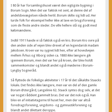
I 80 år har forsamlingshuset været den vigtigste bygning i
Borum Sogn. Men det var faktisk ret sent, at denne del af
andelsbevægelsen nåede hertil. Borum skilte sig lidt ud. Her
turde folk for eksempel heller ikke at lave en brugsforening
som de fleste andre steder. De ville hellere stå sig godt med
købmændene.
Indtil 1911 havde vi så faktisk også en kro. Borum Kro ovre på
den anden side af vejen blev drevet af en legendarisk madam
Jakobsen. Kroen var nu sygnet lidt hen, efter at hovedvejen
mellem Århus og Viborg siden ca. 1880 ikke længere gik
igennem Borum, men det var her på kroen, der blev holdt
sammenkomster og blandt andet også møderne i Borum-
Lyngby Sogneråd.
Så flyttede de folkelige aktiviteter i 17 år til det såkaldte Staacks
lokale. Det findes ikke længere, men var en del af den gamle
Borum Østergård, Langelinie 62. Staack syntes dog selv, at det
var noget råddent gammelt bras. Det var det nok også. Han
blev en af initiativtagerne til huset her, men der var altså
foredragsforening, ungdoms- og gymnastikforening og
blandt andet dilettant deroppe.