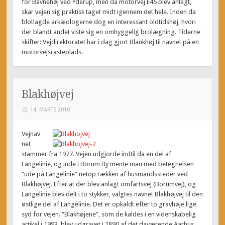
for Bavnehøj ved Yderup, men da motorvej E45 blev anlagt,
skar vejen sig praktisk taget midt igennem det hele. Inden da
blotlagde arkæologerne dog en interessant oldtidshøj, hvori
der blandt andet viste sig en omhyggelig brolægning. Tiderne
skifter: Vejdirektoratet har i dag gjort Blankhøj til navnet på en
motorvejsrasteplads.
Blakhøjvej
14. MARTS 2010
Vejnav
net
stammer fra 1977. Vejen udgjorde indtil da en del af
Langelinie, og inde i Borum By mente man med betegnelsen
“ude på Langelinie” netop rækken af husmandssteder ved
Blakhøjvej. Efter at der blev anlagt omfartsvej (Borumvej), og
Langelinie blev delt i to stykker, valgtes navnet Blakhøjvej til den
østlige del af Langelinie. Det er opkaldt efter to gravhøje lige
syd for vejen. “Blakhøjene”, som de kaldes i en videnskabelig
artikel i 1993, blev udgravet i 1890 af det daværende Aarhus