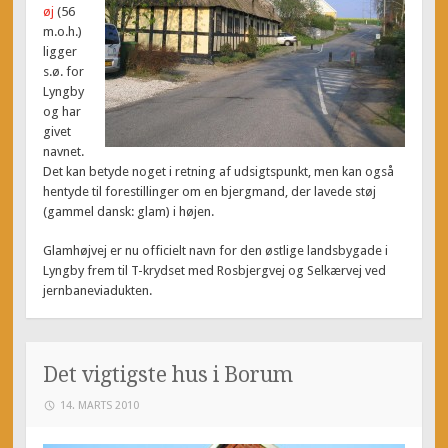
øj
(56
m.o.h.)
ligger
s.ø. for
Lyngby
og har
givet
navnet.
Det kan betyde noget i retning af udsigtspunkt, men kan også
hentyde til forestillinger om en bjergmand, der lavede støj
(gammel dansk: glam) i højen.
Glamhøjvej er nu officielt navn for den østlige landsbygade i
Lyngby frem til T-krydset med Rosbjergvej og Selkærvej ved
jernbaneviadukten.
Det vigtigste hus i Borum
14. MARTS 2010