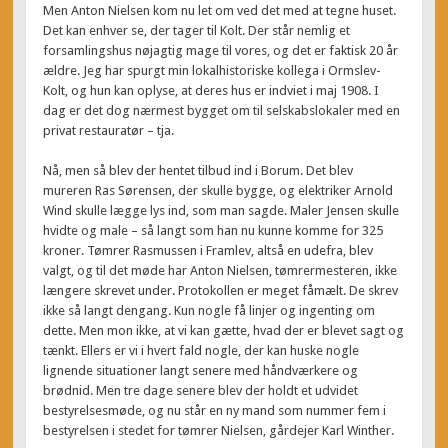
Men Anton Nielsen kom nu let om ved det med at tegne huset.
Det kan enhver se, der tager til Kolt. Der står nemlig et
forsamlingshus nøjagtig mage til vores, og det er faktisk 20 år
ældre. Jeg har spurgt min lokalhistoriske kollega i Ormslev-
Kolt, og hun kan oplyse, at deres hus er indviet i maj 1908. I
dag er det dog nærmest bygget om til selskabslokaler med en
privat restauratør – tja.
Nå, men så blev der hentet tilbud ind i Borum. Det blev
mureren Ras Sørensen, der skulle bygge, og elektriker Arnold
Wind skulle lægge lys ind, som man sagde. Maler Jensen skulle
hvidte og male – så langt som han nu kunne komme for 325
kroner. Tømrer Rasmussen i Framlev, altså en udefra, blev
valgt, og til det møde har Anton Nielsen, tømrermesteren, ikke
længere skrevet under. Protokollen er meget fåmælt. De skrev
ikke så langt dengang. Kun nogle få linjer og ingenting om
dette. Men mon ikke, at vi kan gætte, hvad der er blevet sagt og
tænkt. Ellers er vi i hvert fald nogle, der kan huske nogle
lignende situationer langt senere med håndværkere og
brødnid. Men tre dage senere blev der holdt et udvidet
bestyrelsesmøde, og nu står en ny mand som nummer fem i
bestyrelsen i stedet for tømrer Nielsen, gårdejer Karl Winther.