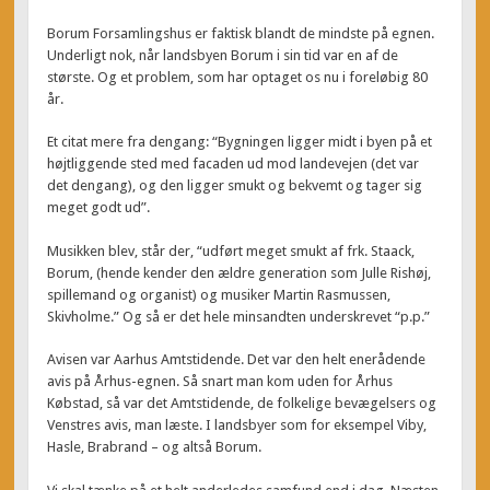
Borum Forsamlingshus er faktisk blandt de mindste på egnen.
Underligt nok, når landsbyen Borum i sin tid var en af de
største. Og et problem, som har optaget os nu i foreløbig 80
år.
Et citat mere fra dengang: “Bygningen ligger midt i byen på et
højtliggende sted med facaden ud mod landevejen (det var
det dengang), og den ligger smukt og bekvemt og tager sig
meget godt ud”.
Musikken blev, står der, “udført meget smukt af frk. Staack,
Borum, (hende kender den ældre generation som Julle Rishøj,
spillemand og organist) og musiker Martin Rasmussen,
Skivholme.” Og så er det hele minsandten underskrevet “p.p.”
Avisen var Aarhus Amtstidende. Det var den helt enerådende
avis på Århus-egnen. Så snart man kom uden for Århus
Købstad, så var det Amtstidende, de folkelige bevægelsers og
Venstres avis, man læste. I landsbyer som for eksempel Viby,
Hasle, Brabrand – og altså Borum.