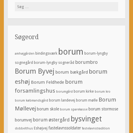
Søg
efter:
Søgeord
borum
bindingsværk
borum-lyngby
amhøjgården
borumbro
sognegård
borum-lyngby sogneråd
Borum Byvej
borum
borum bækgård
eshøj
borum
Borum Feldhede
forsamlingshus
borum kirke
borumgård
borum kro
Borum
borum landevej
borum mølle
borum købmandsgård
Møllevej
borum skole
borum stormose
borum sparekasse
bysvinget
borum østergård
borumvej
fastelavnssoldater
Eshøjvej
dobbelthus
fastelavnstradition