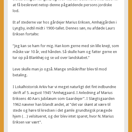
at få beskrevet netop denne pågældende persons jordiske
lod.
Et af stederne var hos gårdejer Marius Eriksen, Amhøjgården i
Lyngby, indtil midt i 1900-tallet. Dennes søn, nu afdøde Laurs
Eriksen fortalte:
”Jeg kan se ham for mig. Han kom gerne med sin lille knejt, som
måske var 10 år, ved hånden. Så skulle ham og fatter gerne en
tur op på Blankhøj og se ud over landskabet.”
Leve skulle man jo også. Mange småskrifter blev til mod
betaling.
I Lokalhistorisk Arkiv har vi meget naturligt det fint indbundne
skrift af 5. august 1945 ”Amhøjgaard. I Anledning af Marius
Eriksens 40 Aars Jubilæum som Gaardejer”. I Slægtsgaarden
1962 nævner han blandt andet, at ”det var skønt at være til
stede og høre til kredsen i det gamle grundtvigsk prægede
hjem (…) velsitueret, og der blev intet sparet, hvor N. Marius
Eriksen var vært”.