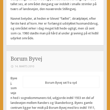
tallet ses, at området dengang var inddelt i smalle strimler på
tværs af landevejen, den nuværende Stillingvej.
Navnet betyder, at heden er blevet “fællet”, skrælpløjet, efter
første høst af korn. Her er forlængst udstykket husmandsbrug,
og området virker i dag meget lidt hede-agtigt, men så sent
som ca. 1980 stødte man på hård al under gravning på et hidtil
udyrket område.
Borum Byvej
14. MARTS 2010
Byve
Borum Byvej set fra syd
j,
som
veje
n hed i sognekommunens tid, udgjorde indtil 1933 en del af
landevejen mellem Randers og Skanderborg. Byens gamle
centrum ligger her midt på Borum Byvej med kro indtil 1911,