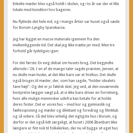
Enkelte møder blev også holdt i skolen, og i to år var der et lille
lokale med konditori hos bageren.
Nu flyttede det hele ind, og i mange årtier var huset også sæde
for Borum-Lyngby Sparekasse.
Jeg har kigget en masse materiale igennem fra den
mellemliggende tid. Det skal jeg ikke trætte jer med. Men tre
forhold går tydeligvis igen:
For det første: En evig debat om husets brug. Det begyndte
allerede i ’28. I en af de mange taler sagde præsten, Jensen, at
nu skulle man huske, at det ikke bare var et festhus. Det skulle
også bruges til møder, der, som han sagde, “holder idealets
fane højt”. Og det er jo faktisk sket. Jeg ved, at den nuværende
bestyrelse lægger vægt på, at vi ikke bare driver en forretning,
hvor alle mulige mennesker udefra kan betale for at holde
deres fester. Det er
vores
hus – med kor og gymnastik og
fællesspisning og møder og dilettant og foredrag og filmklub
og så videre. Så det blev virkelig det vigtigste hus i Borum, og
derfor er det også lidt sørgeligt, at huset i 2008 åbenbart ikke
længere er fint nok til folkekirken, der nu vil bygge sit eget hus