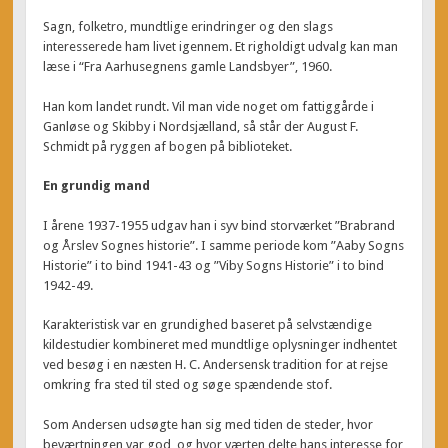
Sagn, folketro, mundtlige erindringer og den slags
interesserede ham livet igennem. Et righoldigt udvalg kan man
læse i “Fra Aarhusegnens gamle Landsbyer”, 1960.
Han kom landet rundt. Vil man vide noget om fattiggårde i
Ganløse og Skibby i Nordsjælland, så står der August F.
Schmidt på ryggen af bogen på biblioteket.
En grundig mand
I årene 1937-1955 udgav han i syv bind storværket ”Brabrand
og Årslev Sognes historie”. I samme periode kom ”Aaby Sogns
Historie” i to bind 1941-43 og ”Viby Sogns Historie” i to bind
1942-49.
Karakteristisk var en grundighed baseret på selvstændige
kildestudier kombineret med mundtlige oplysninger indhentet
ved besøg i en næsten H. C. Andersensk tradition for at rejse
omkring fra sted til sted og søge spændende stof.
Som Andersen udsøgte han sig med tiden de steder, hvor
beværtningen var god, og hvor værten delte hans interesse for