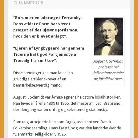
14. MARTS 2010
“Borum er en udpræget Terrænby.
Dens ældste Form har været
præget af det ujævne Jordsmon,
hvor den er blevet anlagt”.
“Ejeren af Lyngbygaard har gennem
Tiderne haft god Fortjeneste af
Træsalg fra sin Skov”.
August F. Schmidt,
professionel
Disse sætninger kan man læse i to
folkeminde-samler
grundige artikler skrevet af en
og lokalhistoriker.
bemærkelsesværdig mand.
August F. Schmidt var Århus-egnens helt store lokalhistoriker.
Han levede i årene 1899 til 1965, det meste af livet i Brabrand,
der dengang var en driftig og selvstændig stationsby.
Som ung arbejdede han som faglig assistent ved Dansk
Folkemindesamling. Hans første bog var den landsdækkende
“Danmarks Helligkilder”, 1926.