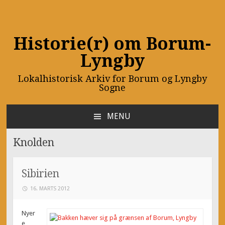
Historie(r) om Borum-
Lyngby
Lokalhistorisk Arkiv for Borum og Lyngby
Sogne
MENU
SKIP
TO
Knolden
CONTENT
Sibirien
16. MARTS 2012
Nyer
e