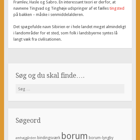
Framlev, Hasle og Sabro. En interessant teori er derfor, at
navnene Tingvad og Tinghøje udspringer af et fælles
tingsted
på bakken – måske i senmiddelalderen.
Det spøgefulde navn Sibirien er i hele landet meget almindeligt
i landområder for et sted, som folk i landsbyerne syntes lå
langt væk fra civilisationen.
Søg og du skal finde….
Søg
efter:
Søgeord
borum
bindingsværk
borum-lyngby
amhøjgården