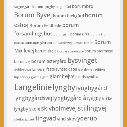
borumbro
sognegård
borum-lyngby sogneråd
Borum Byvej
borum
borum bækgård
eshøj
borum
Borum Feldhede
forsamlingshus
borum kirke
borumgård
borum kro
Borum
borum landevej
borum mølle
borum købmandsgård
Møllevej
borum skole
borum stormose
borum sparekasse
bysvinget
borum østergård
borumvej
fastelavnssoldater
Eshøjvej
dobbelthus
fastelavnstradition
glamhøjvej
landsbymiljø
frijsenborg
glamhøjgård
Langelinie
lyngby
lyngbygård
lyngbygårdsvej
lyngbygård å
lyngby kirke
stillingvej
skivholmevej
lyngby skole
tingvad
yderup
vind skov
storkesig bæk