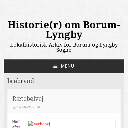
Historie(r) om Borum-
Lyngby
Lokalhistorisk Arkiv for Borum og Lyngby
Sogne
MENU
SKIP
TO
brabrand
CONTENT
Rætebølvej
14. MARTS 2010
Navn
efter