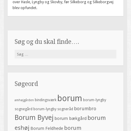
over Hasle, Lyngby og Skovby, før Silkeborg og Silkeborgvej
blev opfundet.
Søg og du skal finde….
Søg
efter:
Søgeord
borum
bindingsværk
borum-lyngby
amhøjgården
borumbro
sognegård
borum-lyngby sogneråd
Borum Byvej
borum
borum bækgård
eshøj
borum
Borum Feldhede