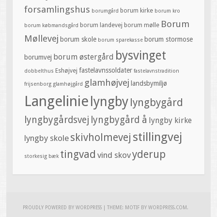
forsamlingshus
borum kirke
borumgård
borum kro
Borum
borum landevej
borum mølle
borum købmandsgård
Møllevej
borum skole
borum stormose
borum sparekasse
bysvinget
borum østergård
borumvej
fastelavnssoldater
Eshøjvej
dobbelthus
fastelavnstradition
glamhøjvej
landsbymiljø
frijsenborg
glamhøjgård
Langelinie
lyngby
lyngbygård
lyngbygårdsvej
lyngbygård å
lyngby kirke
stillingvej
skivholmevej
lyngby skole
tingvad
yderup
vind skov
storkesig bæk
PROUDLY POWERED BY WORDPRESS
|
THEME: MOTIF BY
WORDPRESS.COM
.