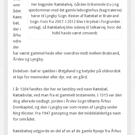
Her begynder Rætebølvej. Gården Eriksminde (t.v.) og
omr
ejendommen med det gamle ledvogterhus (bag træerne)
ådet
hører til Lyngby Sogn. Resten af Rætebøl er Brabrand
Ræte
Sogn. Foto fra 2007. I 2012 blev t-krydset i forgrunden
bøl,
omlagt, så Rætebølvej blev sidevej til Selkærvej, hvor det
der i
hidtil havde været omvendt.
århu
ndre
der
har været gammel hede eller overdrev midt mellem Brabrand,
Årslev og Lyngby.
Endelsen -bøl er sjælden i Østjylland og betyder på oldnordisk
et leje for mennesker eller dyr, evt. en gård.
I år 1204 fandtes der her en landsby ved navn Rætebøl,
Rætæbolæ, ved man fra et gammelt testamente. I 1315 var den
dog allerede nedlagt. Jorden i Årslev Sogn tilhørte Århus
Domkapitel, og den i Lyngby var som resten af Lyngby under
Ring Kloster. Fra 1947 genoptog man det middelalderlige navn
for området.
Rætebølvej udgjorde en del af en af de gamle Ryveje fra Århus