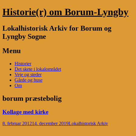
Historie(r) om Borum-Lyngby
Lokalhistorisk Arkiv for Borum og
Lyngby Sogne
Menu
Skip
Historier
to
Det skete i lokalområdet
content
Veje og steder
Gårde og huse
Om
borum præstebolig
Kollage med kirke
8. februar 2012
14. december 2019
Lokalhistorisk Arkiv