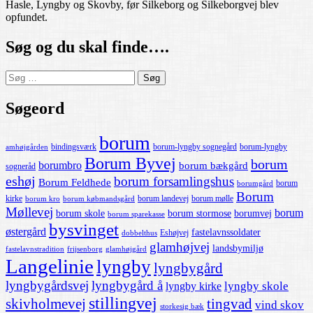
Hasle, Lyngby og Skovby, før Silkeborg og Silkeborgvej blev
opfundet.
Søg og du skal finde….
Søg
efter:
Søgeord
borum
bindingsværk
borum-lyngby sognegård
borum-lyngby
amhøjgården
Borum Byvej
borum
borumbro
borum bækgård
sogneråd
eshøj
borum forsamlingshus
Borum Feldhede
borum
borumgård
Borum
kirke
borum landevej
borum mølle
borum kro
borum købmandsgård
Møllevej
borum
borum skole
borum stormose
borumvej
borum sparekasse
bysvinget
østergård
fastelavnssoldater
Eshøjvej
dobbelthus
glamhøjvej
landsbymiljø
fastelavnstradition
frijsenborg
glamhøjgård
Langelinie
lyngby
lyngbygård
lyngbygårdsvej
lyngbygård å
lyngby skole
lyngby kirke
stillingvej
skivholmevej
tingvad
vind skov
storkesig bæk