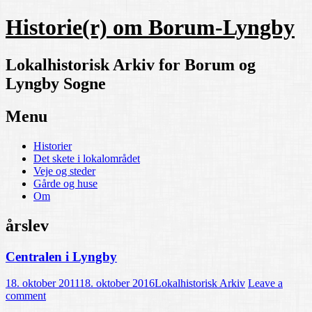
Historie(r) om Borum-Lyngby
Lokalhistorisk Arkiv for Borum og
Lyngby Sogne
Menu
Skip
Historier
to
Det skete i lokalområdet
content
Veje og steder
Gårde og huse
Om
årslev
Centralen i Lyngby
18. oktober 2011
18. oktober 2016
Lokalhistorisk Arkiv
Leave a
comment