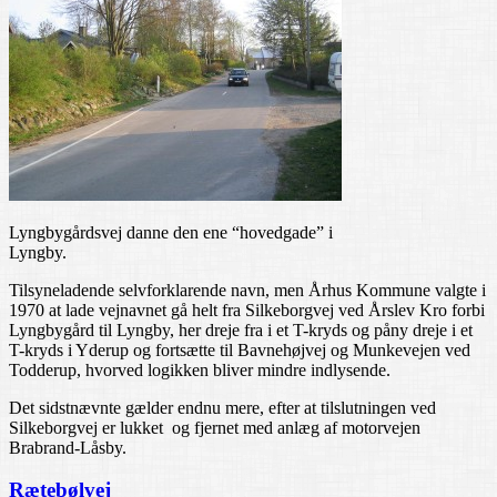
Lyngbygårdsvej danne den ene “hovedgade” i
Lyngby.
Tilsyneladende selvforklarende navn, men Århus Kommune valgte i
1970 at lade vejnavnet gå helt fra Silkeborgvej ved Årslev Kro forbi
Lyngbygård til Lyngby, her dreje fra i et T-kryds og påny dreje i et
T-kryds i Yderup og fortsætte til Bavnehøjvej og Munkevejen ved
Todderup, hvorved logikken bliver mindre indlysende.
Det sidstnævnte gælder endnu mere, efter at tilslutningen ved
Silkeborgvej er lukket og fjernet med anlæg af motorvejen
Brabrand-Låsby.
Rætebølvej