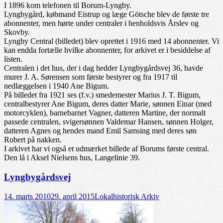
I 1896 kom telefonen til Borum-Lyngby.
Lyngbygård, købmand Eistrup og læge Götsche blev de første tre
abonnenter, men hørte under centraler i henholdsvis Årslev og
Skovby.
Lyngby Central (billedet) blev oprettet i 1916 med 14 abonnenter. Vi
kan endda fortælle hvilke abonnenter, for arkivet er i besiddelse af
listen.
Centralen i det hus, der i dag hedder Lyngbygårdsvej 36, havde
murer J. A. Sørensen som første bestyrer og fra 1917 til
nedlæggelsen i 1940 Ane Bigum.
På billedet fra 1921 ses (f.v.) smedemester Marius J. T. Bigum,
centralbestyrer Ane Bigum, deres datter Marie, sønnen Einar (med
motorcyklen), barnebarnet Vagner, datteren Martine, der normalt
passede centralen, svigersønnen Valdemar Hansen, sønnen Holger,
datteren Agnes og hendes mand Emil Samsing med deres søn
Robert på nakken.
I arkivet har vi også et udmærket billede af Borums første central.
Den lå i Aksel Nielsens hus, Langelinie 39.
Lyngbygårdsvej
14. marts 2010
29. april 2015
Lokalhistorisk Arkiv