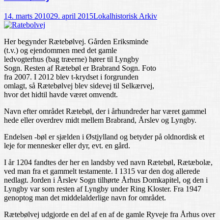
14. marts 2010
29. april 2015
Lokalhistorisk Arkiv
Her begynder Rætebølvej. Gården Eriksminde
(t.v.) og ejendommen med det gamle
ledvogterhus (bag træerne) hører til Lyngby
Sogn. Resten af Rætebøl er Brabrand Sogn. Foto
fra 2007. I 2012 blev t-krydset i forgrunden
omlagt, så Rætebølvej blev sidevej til Selkærvej,
hvor det hidtil havde været omvendt.
Navn efter området Rætebøl, der i århundreder har været gammel
hede eller overdrev midt mellem Brabrand, Årslev og Lyngby.
Endelsen -bøl er sjælden i Østjylland og betyder på oldnordisk et
leje for mennesker eller dyr, evt. en gård.
I år 1204 fandtes der her en landsby ved navn Rætebøl, Rætæbolæ,
ved man fra et gammelt testamente. I 1315 var den dog allerede
nedlagt. Jorden i Årslev Sogn tilhørte Århus Domkapitel, og den i
Lyngby var som resten af Lyngby under Ring Kloster. Fra 1947
genoptog man det middelalderlige navn for området.
Rætebølvej udgjorde en del af en af de gamle Ryveje fra Århus over