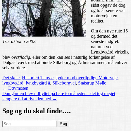
sidst opgav de dog,
og to år senere var
motorvejen en
realitet.
Om den nye rute 15
og dermed det
Træ-aktion i 2002.
seneste indgreb i
naturen ved
Lyngbygård virkelig
blev
overflødig
, eller om den kan ses i naturlig forlængelse af
Dalgas’ værk med at binde Silkeborg og Århus sammen, må enhver
selv vurdere.
Det skete
,
Historier
Chausse
,
Jyder mod overflødige Motorveje
,
lyngbygård
,
lyngbygård å
,
Silkeborgvej
,
Snåstrup Mølle
Post
←
Døvmosen
Damgården blev udflyttet på bare to måneder – det tog meget
navigation
længere tid at rive den ned
→
Søg og du skal finde….
Søg
efter: