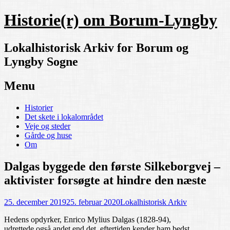
Historie(r) om Borum-Lyngby
Lokalhistorisk Arkiv for Borum og
Lyngby Sogne
Menu
Skip
Historier
to
Det skete i lokalområdet
content
Veje og steder
Gårde og huse
Om
Dalgas byggede den første Silkeborgvej –
aktivister forsøgte at hindre den næste
25. december 2019
25. februar 2020
Lokalhistorisk Arkiv
Hedens opdyrker, Enrico Mylius Dalgas (1828-94),
udrettede også andet end det, eftertiden kender ham bedst