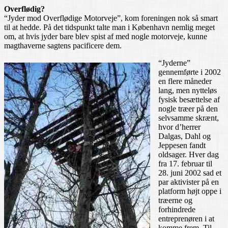
Overflødig?
“Jyder mod Overflødige Motorveje”, kom foreningen nok så smart
til at hedde. På det tidspunkt talte man i København nemlig meget
om, at hvis jyder bare blev spist af med nogle motorveje, kunne
magthaverne sagtens pacificere dem.
“Jyderne”
gennemførte i 2002
en flere måneder
lang, men nytteløs
fysisk besættelse af
nogle træer på den
selvsamme skrænt,
hvor d’herrer
Dalgas, Dahl og
Jeppesen fandt
oldsager. Hver dag
fra 17. februar til
28. juni 2002 sad et
par aktivister på en
platform højt oppe i
træerne og
forhindrede
entreprenøren i at
komme frem. Til