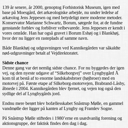
139 år senere, år 2000, genoptog Forhistorisk Museum, igen med
base på Moesgård, det arkæologiske arbejde, nu under ledelse af
arkæolog Jens Jeppesen og med betydeligt mere moderne metoder.
Konservator Marianne Schwartz, Borum, sørgede for, at de fundne
genstande forblev og forbliver velbevarede. Jens Jeppesen er kendt i
vores område. Han har også gravet i Borum Eshøj og i Blankhøj,
hvor der nu ligger en rasteplads af samme navn.
Både Blankhøj og udgravningen ved Kannikegården var såkaldte
nød-udgravninger betalt af Vejdirektoratet.
Sidste chance
Denne gang var det nemlig sidste chance. For nu byggedes der igen
vej, og den nyeste udgave af “Silkeborgvej” over Lyngbygård Å
kom til at bestå af to enorme landskabsbroer (højbroer) med en
motorvej på. Første etape af Silkeborg-motorvejen, Brabrand-Låsby,
åbnede i 2004. Kannikegården blev fjernet, og vejen tog også den
sydlige del af Lyngbygårds jord.
Endnu mere berørt blev bofællesskabet Snåstrup Mølle, en gammel
vandmølle der ligger på kanten af Lyngby og Framlev Sogne.
På Snåstrup Mølle stiftedes i 1980’erne en usædvanlig forening og
aktionsgruppe, der faktisk findes den dag i dag.