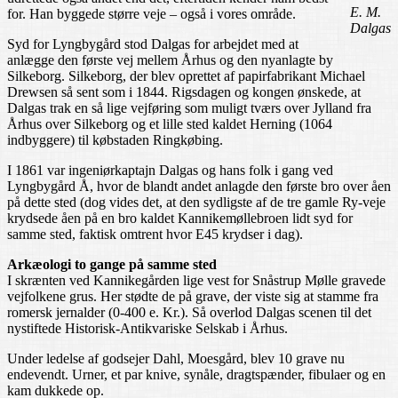
E. M.
for. Han byggede større veje – også i vores område.
Dalgas
Syd for Lyngbygård stod Dalgas for arbejdet med at
anlægge den første vej mellem Århus og den nyanlagte by
Silkeborg. Silkeborg, der blev oprettet af papirfabrikant Michael
Drewsen så sent som i 1844. Rigsdagen og kongen ønskede, at
Dalgas trak en så lige vejføring som muligt tværs over Jylland fra
Århus over Silkeborg og et lille sted kaldet Herning (1064
indbyggere) til købstaden Ringkøbing.
I 1861 var ingeniørkaptajn Dalgas og hans folk i gang ved
Lyngbygård Å, hvor de blandt andet anlagde den første bro over åen
på dette sted (dog vides det, at den sydligste af de tre gamle Ry-veje
krydsede åen på en bro kaldet Kannikemøllebroen lidt syd for
samme sted, faktisk omtrent hvor E45 krydser i dag).
Arkæologi to gange på samme sted
I skrænten ved Kannikegården lige vest for Snåstrup Mølle gravede
vejfolkene grus. Her stødte de på grave, der viste sig at stamme fra
romersk jernalder (0-400 e. Kr.). Så overlod Dalgas scenen til det
nystiftede Historisk-Antikvariske Selskab i Århus.
Under ledelse af godsejer Dahl, Moesgård, blev 10 grave nu
endevendt. Urner, et par knive, synåle, dragtspænder, fibulaer og en
kam dukkede op.