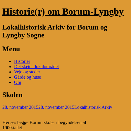
Historie(r) om Borum-Lyngby
Lokalhistorisk Arkiv for Borum og
Lyngby Sogne
Menu
Skip
Historier
to
Det skete i lokalområdet
content
Veje og steder
Gårde og huse
Om
Skolen
28. november 2015
28. november 2015
Lokalhistorisk Arkiv
Her ses begge Borum-skoler i begyndelsen af
1900-tallet.