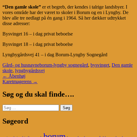
“Den gamle skole”
er et begreb, der kendes i talrige landsbyer. I
vores område har der været to skoler i Borum og en i Lyngby. De
blev alle tre nedlagt på én gang i 1964. Så her dækker udtrykket
disse adresser:
Bysvinget 16 – i dag privat beboelse
Bysvinget 18 – i dag privat beboelse
Lyngbygårdsvej 41 – i dag Borum-Lyngby Sognegård
Gård- og husnavne
borum-lyngby sognegård
,
bysvinget
,
Den gamle
skole
,
lyngbygårdsvej
Post
←
Åbenhøj
Karetmagerens
→
navigation
Søg og du skal finde….
Søg
efter:
Søgeord
borum