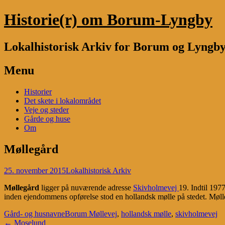
Historie(r) om Borum-Lyngby
Lokalhistorisk Arkiv for Borum og Lyngb
Menu
Skip
Historier
to
Det skete i lokalområdet
content
Veje og steder
Gårde og huse
Om
Møllegård
25. november 2015
Lokalhistorisk Arkiv
Møllegård
ligger på nuværende adresse
Skivholmevej
19. Indtil 197
inden ejendommens opførelse stod en hollandsk mølle på stedet. Mølle
Gård- og husnavne
Borum Møllevej
,
hollandsk mølle
,
skivholmevej
Post
←
Moselund