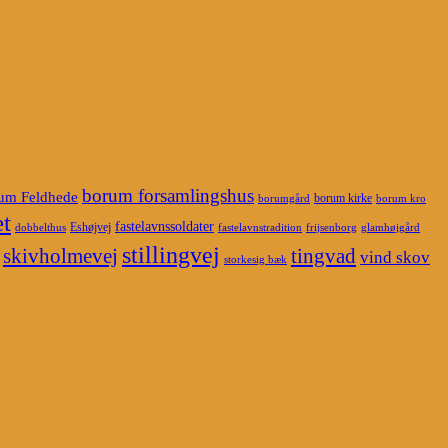
borum forsamlingshus
um Feldhede
borum kirke
borumgård
borum kro
t
fastelavnssoldater
Eshøjvej
dobbelthus
fastelavnstradition
frijsenborg
glamhøjgård
stillingvej
skivholmevej
tingvad
vind skov
storkesig bæk