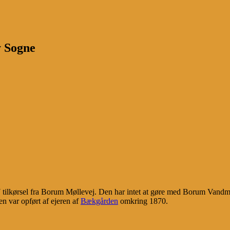
y Sogne
7 tilkørsel fra Borum Møllevej. Den har intet at gøre med Borum Vandm
n var opført af ejeren af
Bækgården
omkring 1870.