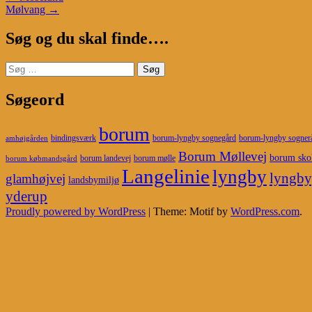
Mølvang
→
navigation
Søg og du skal finde….
Søg
efter:
Søgeord
borum
bindingsværk
borum-lyngby sognegård
borum-lyngby sogner
amhøjgården
Borum Møllevej
borum sko
borum landevej
borum mølle
borum købmandsgård
Langelinie
lyngby
lyngby
glamhøjvej
landsbymiljø
yderup
Proudly powered by WordPress
|
Theme: Motif by
WordPress.com
.