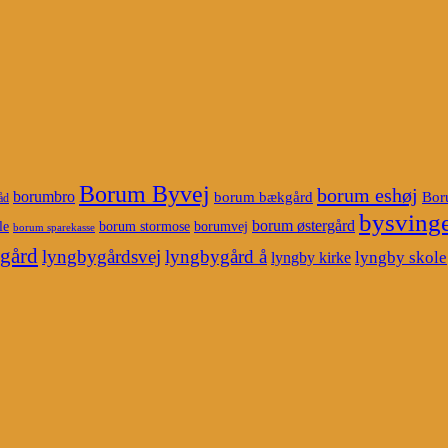
Borum Byvej
borum eshøj
borumbro
borum bækgård
Bor
åd
bysvinge
borum østergård
le
borum stormose
borumvej
borum sparekasse
gård
lyngbygårdsvej
lyngbygård å
lyngby skole
lyngby kirke