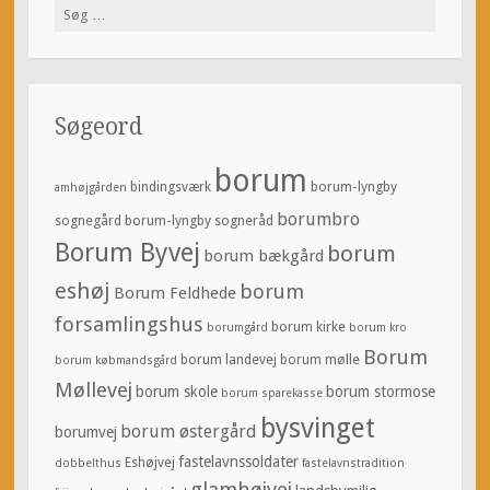
Søg
efter:
Søgeord
borum
bindingsværk
borum-lyngby
amhøjgården
borumbro
sognegård
borum-lyngby sogneråd
Borum Byvej
borum
borum bækgård
eshøj
borum
Borum Feldhede
forsamlingshus
borum kirke
borumgård
borum kro
Borum
borum landevej
borum mølle
borum købmandsgård
Møllevej
borum skole
borum stormose
borum sparekasse
bysvinget
borum østergård
borumvej
fastelavnssoldater
Eshøjvej
dobbelthus
fastelavnstradition
glamhøjvej