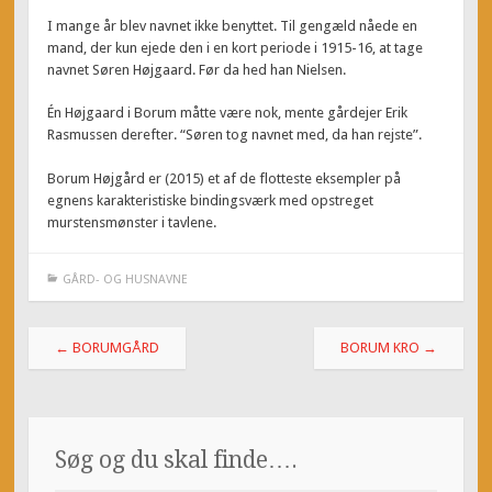
I mange år blev navnet ikke benyttet. Til gengæld nåede en
mand, der kun ejede den i en kort periode i 1915-16, at tage
navnet Søren Højgaard. Før da hed han Nielsen.
Én Højgaard i Borum måtte være nok, mente gårdejer Erik
Rasmussen derefter. “Søren tog navnet med, da han rejste”.
Borum Højgård er (2015) et af de flotteste eksempler på
egnens karakteristiske bindingsværk med opstreget
murstensmønster i tavlene.
GÅRD- OG HUSNAVNE
Post
←
BORUMGÅRD
BORUM KRO
→
navigation
Søg og du skal finde….