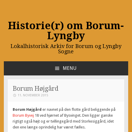
Historie(r) om Borum-
Lyngby
Lokalhistorisk Arkiv for Borum og Lyngby
Sogne
MENU
SKIP
TO
CONTENT
Borum Højgård
11. NOVEMBER 2015
Borum Højgård
er navnet på den flotte gård beliggende på
Borum Byvej
18 ved hjørnet af Bysvinget. Den ligger ganske
rigtigt også højt og er tvillingegård med Storkesiggård, idet
den ene længe oprindelig har været fælles.