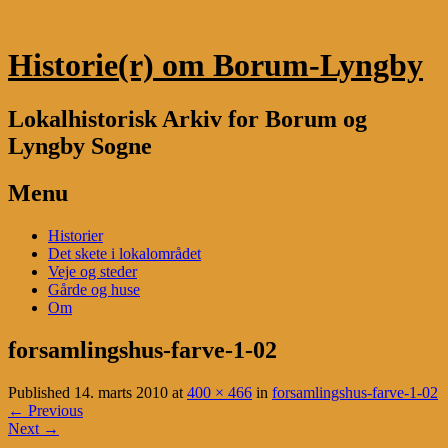
Historie(r) om Borum-Lyngby
Lokalhistorisk Arkiv for Borum og
Lyngby Sogne
Menu
Skip
Historier
to
Det skete i lokalområdet
content
Veje og steder
Gårde og huse
Om
forsamlingshus-farve-1-02
Published
14. marts 2010
at
400 × 466
in
forsamlingshus-farve-1-02
←
Previous
Next
→